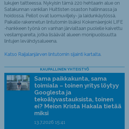
lukujen taitteessa. Nykyisin tämä 220 hehtaarin alue on
Satakunnan vankilan Huittisten osaston hallinnassa ja
hoidossa. Pellot ovat luomuviljely- ja laidunkäytössä.
Paikalle rakennetun lintutornin lisäksi Kokemäenjoki LIFE
-hankkeen työnä on vanhan järvialtaan puolelle kaivettu
vesilampareita, jotka lisäävät alueen monipuolisuutta
lintujen levähdysalueena.
Katso Raijalanjärven lintutornin sijainti kartalta
.
KAUPALLINEN YHTEISTYÖ
Sama paikkakunta, sama
toimiala – toinen yritys löytyy
Googlesta ja
tekoälyvastauksista, toinen
ei? Meion Krista Hakala tietää
miksi
13.7.2026
15:41