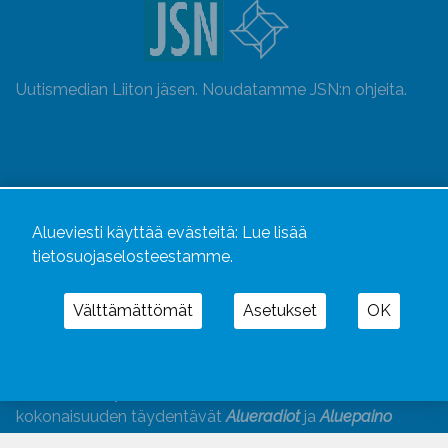
Uutismedian Liiton jäsen. Noudatamme JSN:n ohjeita.
Alueviesti käyttää evästeitä:
Lue lisää
tietosuojaselosteestamme.
Välttämättömät
Asetukset
OK
Alueviesti
ja
alueviesti.fi
ovat osa Kustannusliike
Aluelehdet Oy – mediakonsernia, jonka tarjoaman
kokonaisuuden täydentävät
Alueradiot
ja
Aluepaino