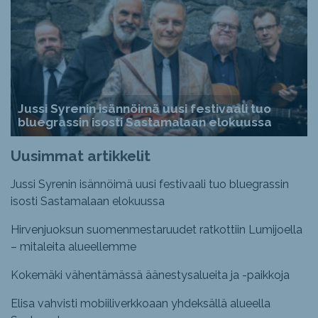
Jussi Syrenin isännöimä uusi festivaali tuo
bluegrassin isosti Sastamalaan elokuussa
Uusimmat artikkelit
Jussi Syrenin isännöimä uusi festivaali tuo bluegrassin
isosti Sastamalaan elokuussa
Hirvenjuoksun suomenmestaruudet ratkottiin Lumijoella
– mitaleita alueellemme
Kokemäki vähentämässä äänestysalueita ja -paikkoja
Elisa vahvisti mobiiliverkkoaan yhdeksällä alueella