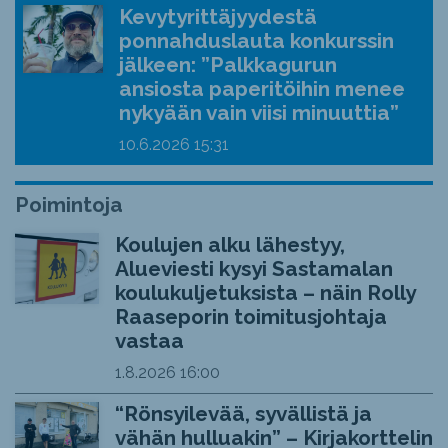
Kevytyrittäjyydestä
ponnahduslauta konkurssin
jälkeen: ”Palkkagurun
ansiosta paperitöihin menee
nykyään vain viisi minuuttia”
10.6.2026
15:31
Poimintoja
Koulujen alku lähestyy,
Alueviesti kysyi Sastamalan
koulukuljetuksista – näin Rolly
Raaseporin toimitusjohtaja
vastaa
1.8.2026
16:00
“Rönsyilevää, syvällistä ja
vähän hulluakin” – Kirjakorttelin