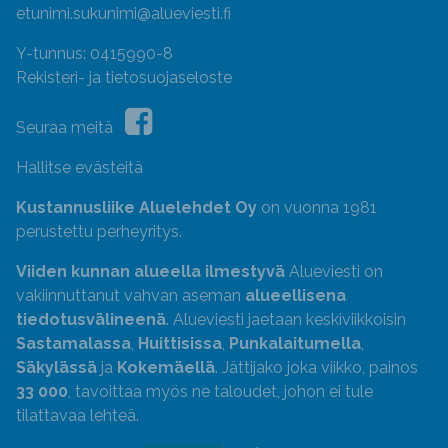
etunimi.sukunimi@alueviesti.fi
Y-tunnus: 0415990-8
Rekisteri- ja tietosuojaseloste
Seuraa meitä
Hallitse evästeitä
Kustannusliike Aluelehdet Oy
on vuonna 1981
perustettu perheyritys.
Viiden kunnan alueella ilmestyvä
Alueviesti on
vakiinnuttanut vahvan aseman
alueellisena
tiedotusvälineenä
. Alueviesti jaetaan keskiviikkoisin
Sastamalassa
,
Huittisissa
,
Punkalaitumella
,
Säkylässä
ja
Kokemäellä
. Jättijako joka viikko, painos
33 000
, tavoittaa myös ne taloudet, johon ei tule
tilattavaa lehteä.