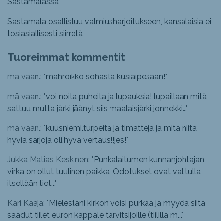
Sastamalassa
Sastamala osallistuu valmiusharjoitukseen, kansalaisia ei
tosiasiallisesti siirretä
Tuoreimmat kommentit
mä vaan.: "
mahroikko sohasta kusiaipesään!
"
mä vaan.: "
voi noita puheita ja lupauksia! lupaillaan mitä
sattuu mutta järki jäänyt siis maalaisjärki jonnekki...
"
mä vaan.: "
kuusniemi.turpeita ja timatteja ja mitä niitä
hyviä sarjoja oli,hyvä vertaus!!jes!
"
Jukka Matias Keskinen: "
Punkalaitumen kunnanjohtajan
virka on ollut tuulinen paikka. Odotukset ovat valitulla
itsellään tiet...
"
Kari Kaaja: "
Mielestäni kirkon voisi purkaa ja myydä siitä
saadut tiilet euron kappale tarvitsijoille (tiilillä m...
"