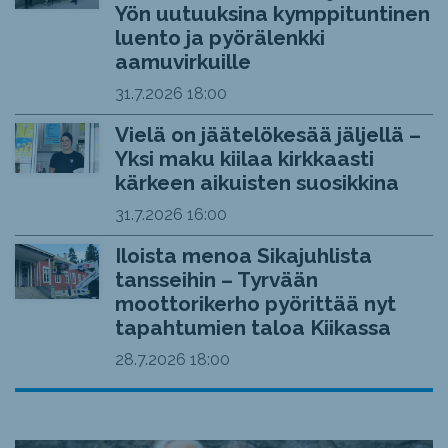
Yön uutuuksina kymppituntinen
luento ja pyörälenkki
aamuvirkuille
31.7.2026
18:00
Vielä on jäätelökesää jäljellä –
Yksi maku kiilaa kirkkaasti
kärkeen aikuisten suosikkina
31.7.2026
16:00
Iloista menoa Sikajuhlista
tansseihin – Tyrvään
moottorikerho pyörittää nyt
tapahtumien taloa Kiikassa
28.7.2026
18:00