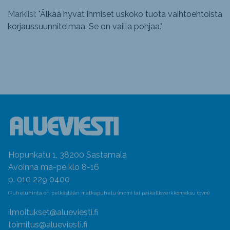
Markiisi: "
Älkää hyvät ihmiset uskoko tuota vaihtoehtoista
korjaussuunnitelmaa. Se on vailla pohjaa.
"
Hopunkatu 1, 38200 Sastamala
Avoinna ma-pe klo 8-16
p. 010 229 0400
(Puheluhinta on pelkästään matkapuhelu (mpm) tai paikallisverkkomaksu (pvm)
ilmoitukset@alueviesti.fi
toimitus@alueviesti.fi