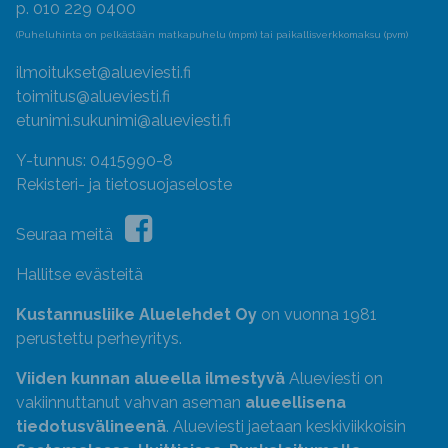
p. 010 229 0400
(Puheluhinta on pelkästään matkapuhelu (mpm) tai paikallisverkkomaksu (pvm)
ilmoitukset@alueviesti.fi
toimitus@alueviesti.fi
etunimi.sukunimi@alueviesti.fi
Y-tunnus: 0415990-8
Rekisteri- ja tietosuojaseloste
Seuraa meitä
Hallitse evästeitä
Kustannusliike Aluelehdet Oy
on vuonna 1981
perustettu perheyritys.
Viiden kunnan alueella ilmestyvä
Alueviesti on
vakiinnuttanut vahvan aseman
alueellisena
tiedotusvälineenä
. Alueviesti jaetaan keskiviikkoisin