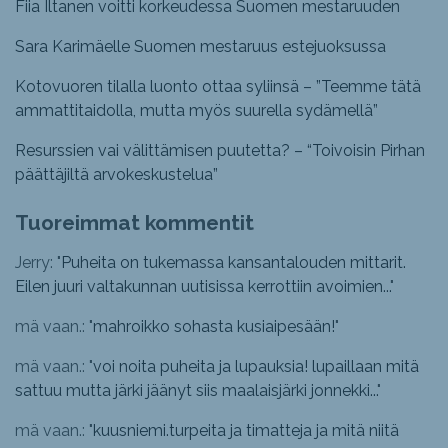
Fiia Iltanen voitti korkeudessa Suomen mestaruuden
Sara Karimäelle Suomen mestaruus estejuoksussa
Kotovuoren tilalla luonto ottaa syliinsä – ”Teemme tätä
ammattitaidolla, mutta myös suurella sydämellä”
Resurssien vai välittämisen puutetta? – “Toivoisin Pirhan
päättäjiltä arvokeskustelua”
Tuoreimmat kommentit
Jerry: "
Puheita on tukemassa kansantalouden mittarit.
Eilen juuri valtakunnan uutisissa kerrottiin avoimien...
"
mä vaan.: "
mahroikko sohasta kusiaipesään!
"
mä vaan.: "
voi noita puheita ja lupauksia! lupaillaan mitä
sattuu mutta järki jäänyt siis maalaisjärki jonnekki...
"
mä vaan.: "
kuusniemi.turpeita ja timatteja ja mitä niitä