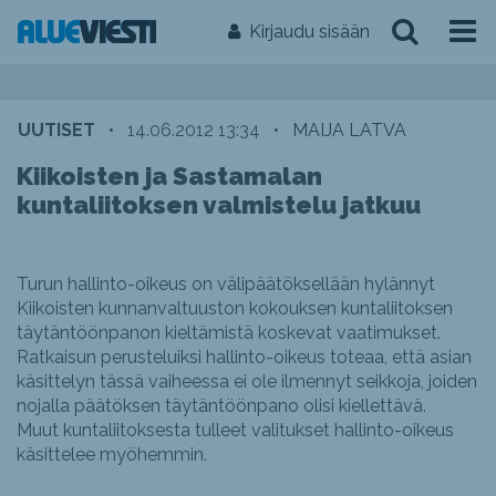
Kirjaudu sisään
UUTISET
•
14.06.2012 13:34
•
MAIJA LATVA
Kiikoisten ja Sastamalan
kuntaliitoksen valmistelu jatkuu
Turun hallinto-oikeus on välipäätöksellään hylännyt
Kiikoisten kunnanvaltuuston kokouksen kuntaliitoksen
täytäntöönpanon kieltämistä koskevat vaatimukset.
Ratkaisun perusteluiksi hallinto-oikeus toteaa, että asian
käsittelyn tässä vaiheessa ei ole ilmennyt seikkoja, joiden
nojalla päätöksen täytäntöönpano olisi kiellettävä.
Muut kuntaliitoksesta tulleet valitukset hallinto-oikeus
käsittelee myöhemmin.