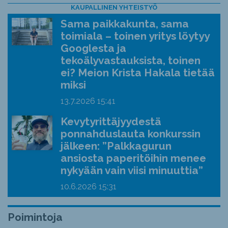
KAUPALLINEN YHTEISTYÖ
Sama paikkakunta, sama
toimiala – toinen yritys löytyy
Googlesta ja
tekoälyvastauksista, toinen
ei? Meion Krista Hakala tietää
miksi
13.7.2026
15:41
Kevytyrittäjyydestä
ponnahduslauta konkurssin
jälkeen: ”Palkkagurun
ansiosta paperitöihin menee
nykyään vain viisi minuuttia”
10.6.2026
15:31
Poimintoja