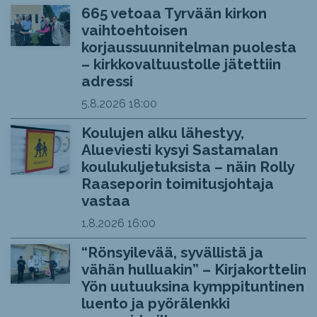
665 vetoaa Tyrvään kirkon
vaihtoehtoisen
korjaussuunnitelman puolesta
– kirkkovaltuustolle jätettiin
adressi
5.8.2026
18:00
Koulujen alku lähestyy,
Alueviesti kysyi Sastamalan
koulukuljetuksista – näin Rolly
Raaseporin toimitusjohtaja
vastaa
1.8.2026
16:00
“Rönsyilevää, syvällistä ja
vähän hulluakin” – Kirjakorttelin
Yön uutuuksina kymppituntinen
luento ja pyörälenkki