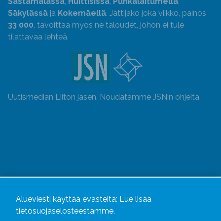
Sastamalassa
,
Huittisissa
,
Punkalaitumella
,
Säkylässä
ja
Kokemäellä
. Jättijako joka viikko, painos
33 000
, tavoittaa myös ne taloudet, johon ei tule
tilattavaa lehteä.
Uutismedian Liiton jäsen. Noudatamme JSN:n ohjeita.
Alueviesti käyttää evästeitä:
Lue lisää
tietosuojaselosteestamme.