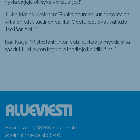
hyviä sarjoja oli,hyvä vertaus!!jes!
"
Jukka Matias Keskinen: "
Punkalaitumen kunnanjohtajan
virka on ollut tuulinen paikka. Odotukset ovat valitulla
itsellään tiet...
"
Kari Kaaja: "
Mielestäni kirkon voisi purkaa ja myydä siitä
saadut tiilet euron kappale tarvitsijoille (tiilillä m...
"
Hopunkatu 1, 38200 Sastamala
Avoinna ma-pe klo 8-16