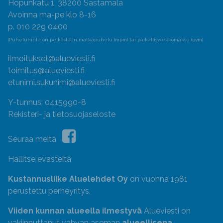
Hopunkatu 1, 38200 Sastamala
Avoinna ma-pe klo 8-16
p. 010 229 0400
(Puheluhinta on pelkästään matkapuhelu (mpm) tai paikallisverkkomaksu (pvm)
ilmoitukset@alueviesti.fi
toimitus@alueviesti.fi
etunimi.sukunimi@alueviesti.fi
Y-tunnus: 0415990-8
Rekisteri- ja tietosuojaseloste
Seuraa meitä
Hallitse evästeitä
Kustannusliike Aluelehdet Oy
on vuonna 1981
perustettu perheyritys.
Viiden kunnan alueella ilmestyvä
Alueviesti on
vakiinnuttanut vahvan aseman
alueellisena