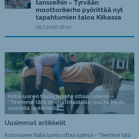
tansseihin – Tyrvään
moottorikerho pyörittää nyt
tapahtumien taloa Kiikassa
28.7.2026
18:00
Kotovuoren tilalla luonto ottaa syliinsä –
”Teemme tätä ammattitaidolla, mutta myös
suurella sydämellä.”
Uusimmat artikkelit
Kotovuoren tilalla luonto ottaa syliinsä – ”Teemme tätä