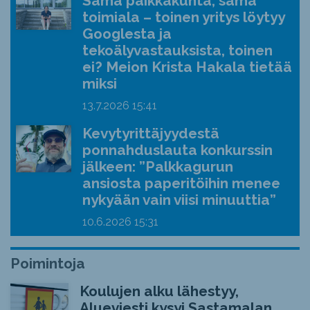
Sama paikkakunta, sama
toimiala – toinen yritys löytyy
Googlesta ja
tekoälyvastauksista, toinen
ei? Meion Krista Hakala tietää
miksi
13.7.2026
15:41
Kevytyrittäjyydestä
ponnahduslauta konkurssin
jälkeen: ”Palkkagurun
ansiosta paperitöihin menee
nykyään vain viisi minuuttia”
10.6.2026
15:31
Poimintoja
Koulujen alku lähestyy,
Alueviesti kysyi Sastamalan