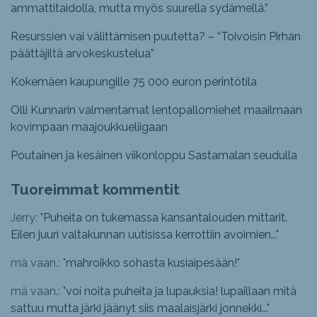
ammattitaidolla, mutta myös suurella sydämellä.”
Resurssien vai välittämisen puutetta? – “Toivoisin Pirhan
päättäjiltä arvokeskustelua”
Kokemäen kaupungille 75 000 euron perintötila
Olli Kunnarin valmentamat lentopallomiehet maailmaan
kovimpaan maajoukkueliigaan
Poutainen ja kesäinen viikonloppu Sastamalan seudulla
Tuoreimmat kommentit
Jerry: "
Puheita on tukemassa kansantalouden mittarit.
Eilen juuri valtakunnan uutisissa kerrottiin avoimien...
"
mä vaan.: "
mahroikko sohasta kusiaipesään!
"
mä vaan.: "
voi noita puheita ja lupauksia! lupaillaan mitä
sattuu mutta järki jäänyt siis maalaisjärki jonnekki...
"