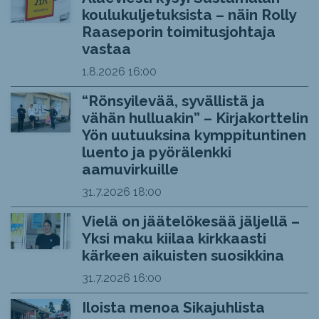
koulukuljetuksista – näin Rolly
Raaseporin toimitusjohtaja
vastaa
1.8.2026
16:00
“Rönsyilevää, syvällistä ja
vähän hulluakin” – Kirjakorttelin
Yön uutuuksina kymppituntinen
luento ja pyörälenkki
aamuvirkuille
31.7.2026
18:00
Vielä on jäätelökesää jäljellä –
Yksi maku kiilaa kirkkaasti
kärkeen aikuisten suosikkina
31.7.2026
16:00
Iloista menoa Sikajuhlista