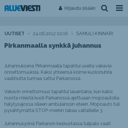
Kirjaudu sisään
UUTISET
•
24.06.2012 02:16
•
SAMULI KINNARI
Pirkanmaalla synkkä juhannus
Juhannuksena Pirkanmaalla tapahtui useita vakavia
onnettomuuksia. Kaksi yhteensä kolme kuolonuhria
vaatinutta turmaa sattui Parkanossa.
Vakavin onnettomuus tapahtui lauantaina, kun kaksi
nuorta miestä kuoli Parkanossa ajettuaan mopoautolla
hälytysajossa olleen ambulanssin eteen. Mopoauto tuli
pysähtymättä STOP-merkin takaa valtatielle 3.
Juhannusyönä Parkanon keskustassa tulipalo vaati