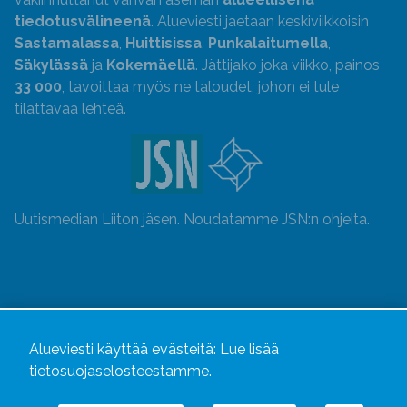
tiedotusvälineenä
. Alueviesti jaetaan keskiviikkoisin
Sastamalassa
,
Huittisissa
,
Punkalaitumella
,
Säkylässä
ja
Kokemäellä
. Jättijako joka viikko, painos
33 000
, tavoittaa myös ne taloudet, johon ei tule
tilattavaa lehteä.
Uutismedian Liiton jäsen. Noudatamme JSN:n ohjeita.
Alueviesti käyttää evästeitä:
Lue lisää
tietosuojaselosteestamme.