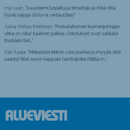
mä vaan.: "
kuusniemi.turpeita ja timatteja ja mitä niitä
hyviä sarjoja oli,hyvä vertaus!!jes!
"
Jukka Matias Keskinen: "
Punkalaitumen kunnanjohtajan
virka on ollut tuulinen paikka. Odotukset ovat valitulla
itsellään tiet...
"
Kari Kaaja: "
Mielestäni kirkon voisi purkaa ja myydä siitä
saadut tiilet euron kappale tarvitsijoille (tiilillä m...
"