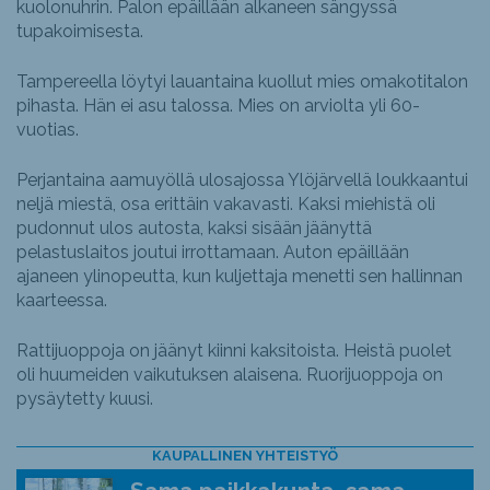
kuolonuhrin. Palon epäillään alkaneen sängyssä
tupakoimisesta.
Tampereella löytyi lauantaina kuollut mies omakotitalon
pihasta. Hän ei asu talossa. Mies on arviolta yli 60-
vuotias.
Perjantaina aamuyöllä ulosajossa Ylöjärvellä loukkaantui
neljä miestä, osa erittäin vakavasti. Kaksi miehistä oli
pudonnut ulos autosta, kaksi sisään jäänyttä
pelastuslaitos joutui irrottamaan. Auton epäillään
ajaneen ylinopeutta, kun kuljettaja menetti sen hallinnan
kaarteessa.
Rattijuoppoja on jäänyt kiinni kaksitoista. Heistä puolet
oli huumeiden vaikutuksen alaisena. Ruorijuoppoja on
pysäytetty kuusi.
KAUPALLINEN YHTEISTYÖ