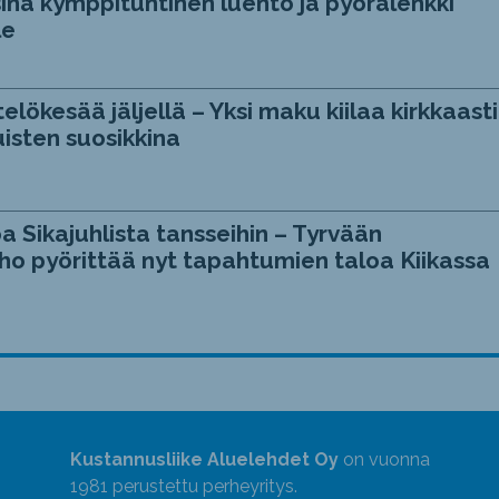
ina kymppituntinen luento ja pyörälenkki
le
telökesää jäljellä – Yksi maku kiilaa kirkkaasti
isten suosikkina
a Sikajuhlista tansseihin – Tyrvään
ho pyörittää nyt tapahtumien taloa Kiikassa
Kustannusliike Aluelehdet Oy
on vuonna
1981 perustettu perheyritys.