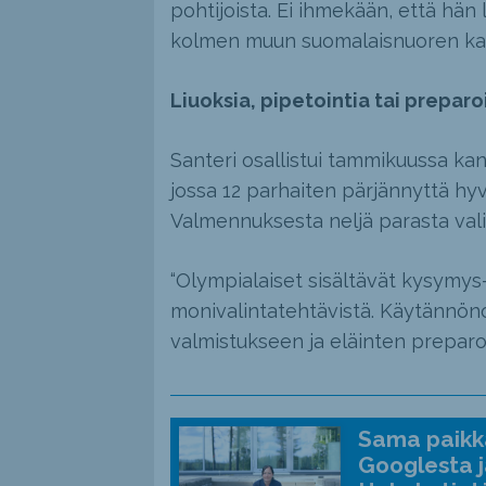
pohtijoista. Ei ihmekään, että hän 
kolmen muun suomalaisnuoren ka
Liuoksia, pipetointia tai preparo
Santeri osallistui tammikuussa kan
jossa 12 parhaiten pärjännyttä hy
Valmennuksesta neljä parasta vali
“Olympialaiset sisältävät kysymy
monivalintatehtävistä. Käytännönos
valmistukseen ja eläinten preparoin
Sama paikka
Googlesta j