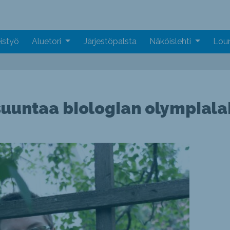
istyö
Aluetori
Järjestöpalsta
Näköislehti
Loun
suuntaa biologian olympialai