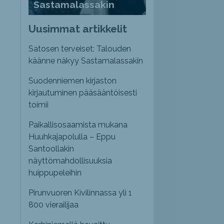
Sastamalassakin
Uusimmat artikkelit
Satosen terveiset: Talouden
käänne näkyy Sastamalassakin
Suodenniemen kirjaston
kirjautuminen pääsääntöisesti
toimii
Paikallisosaamista mukana
Huuhkajapolulla – Eppu
Santoollakin
näyttömahdollisuuksia
huippupeleihin
Pirunvuoren Kivilinnassa yli 1
800 vierailijaa