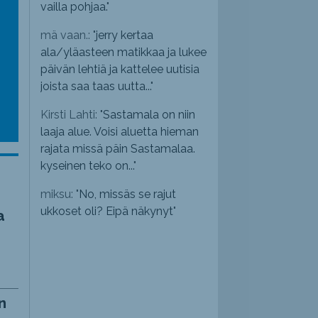
vailla pohjaa.
"
mä vaan.: "
jerry kertaa
ala/yläasteen matikkaa ja lukee
päivän lehtiä ja kattelee uutisia
joista saa taas uutta...
"
Kirsti Lahti: "
Sastamala on niin
laaja alue. Voisi aluetta hieman
rajata missä päin Sastamalaa.
kyseinen teko on...
"
miksu: "
No, missäs se rajut
ukkoset oli? Eipä näkynyt
"
a
n