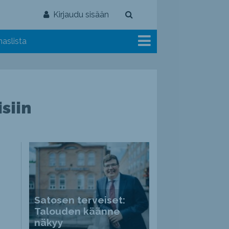
Kirjaudu sisään
aslista
siin
Satosen terveiset:
Talouden käänne
näkyy