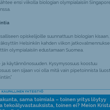
lähtee ensi viikolla biologian olympialaisiin Singapo
nssa.
intia
salliseen opiskelijoille suunnattuun biologian kisaan,
väksyttiin Helsinkiin kahden viikon jatkovalmennukse
ttiin olympialaisiin edustamaan Suomea.
s- ja käytännönosuuden. Kysymysosuus koostuu
uus sen sijaan voi olla mitä vain pipetoinnista liuos
tiin.”
KAUPALLINEN YHTEISTYÖ
kunta, sama toimiala – toinen yritys löytyy
a tekoälyvastauksista, toinen ei? Meion Krist