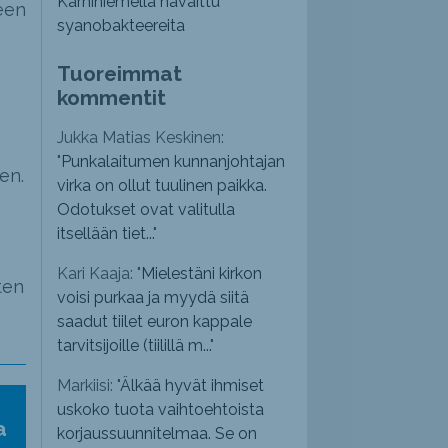
Karhiniemellä havaittu
reen
syanobakteereita
Tuoreimmat
kommentit
Jukka Matias Keskinen:
"
Punkalaitumen kunnanjohtajan
en.
virka on ollut tuulinen paikka.
Odotukset ovat valitulla
itsellään tiet...
"
Kari Kaaja: "
Mielestäni kirkon
ten
voisi purkaa ja myydä siitä
saadut tiilet euron kappale
tarvitsijoille (tiilillä m...
"
Markiisi: "
Älkää hyvät ihmiset
uskoko tuota vaihtoehtoista
a
korjaussuunnitelmaa. Se on