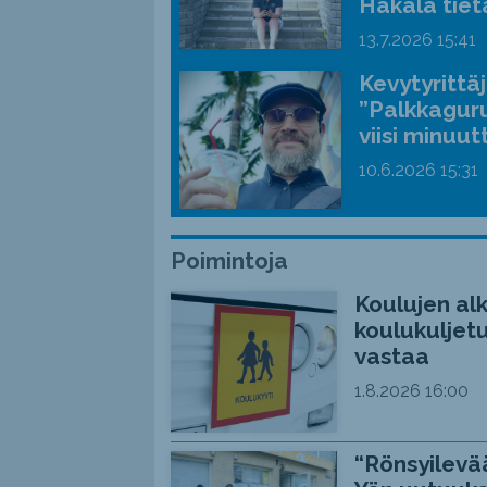
Hakala tiet
13.7.2026
15:41
Kevytyrittä
”Palkkaguru
viisi minuut
10.6.2026
15:31
Poimintoja
Koulujen alk
koulukuljetu
vastaa
1.8.2026
16:00
“Rönsyilevää