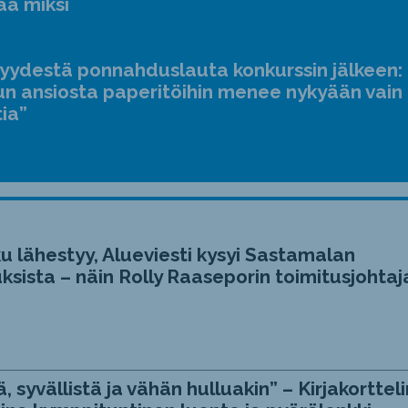
ää miksi
jyydestä ponnahduslauta konkurssin jälkeen:
n ansiosta paperitöihin menee nykyään vain
tia”
u lähestyy, Alueviesti kysyi Sastamalan
ksista – näin Rolly Raaseporin toimitusjohtaj
, syvällistä ja vähän hulluakin” – Kirjakortteli