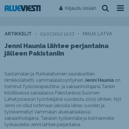
Kirjaudu sisään
ARTIKKELIT
•
03.07.2012 12:27
•
MAIJA LATVA
Jenni Haunia lähtee perjantaina
jälleen Pakistaniin
Sastamalan ja Punkalaitumen seurakuntien
nimikkolähetti, vammalalaissyntyinen
Jenni Haunia
on
toiminut fysioterapeuttina ja sairaanhoitajana Tankin
kristillisessä sairaalassa Pakistanissa Suomen
Lähetysseuran työntekijänä vuodesta 2005 lähtien. Nyt
Jenni on ollut kotimaan jaksolla lähes vuoden ja
työskennellyt Vammalan aluesairaalassa
sairaanhoitajana. Takaisin työkentälle ja kolmannelle
työkaudelle Jenni lähtee perjantaina.