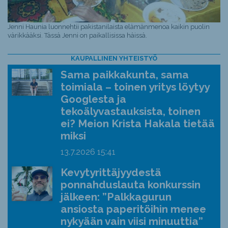
Jenni Haunia luonnehtii pakistanilaista elämänmenoa kaikin puolin
värikkääksi. Tässä Jenni on paikallisissa häissä.
KAUPALLINEN YHTEISTYÖ
Sama paikkakunta, sama
toimiala – toinen yritys löytyy
Googlesta ja
tekoälyvastauksista, toinen
ei? Meion Krista Hakala tietää
miksi
13.7.2026
15:41
Kevytyrittäjyydestä
ponnahduslauta konkurssin
jälkeen: ”Palkkagurun
ansiosta paperitöihin menee
nykyään vain viisi minuuttia”