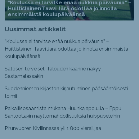
”Koulussa ei tarvitse enää nukkua päiväunia” –
Huittislainen Taavi Järä odottaa jo innolla
ensimmäistä koulupäiväänsä
Uusimmat artikkelit
”Koulussa ei tarvitse enää nukkua päiväunia” –
Huittislainen Taavi Järä odottaa jo innolla ensimmäistä
koulupäiväänsä
Satosen terveiset: Talouden käänne näkyy
Sastamalassakin
Suodenniemen kirjaston kirjautuminen pääsääntöisesti
toimii
Paikallisosaamista mukana Huuhkajapolulla – Eppu
Santoollakin näyttömahdollisuuksia huippupeleihin
Pirunvuoren Kivilinnassa yli 1 800 vierailijaa