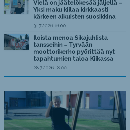
Vielä on jäätelökesää jäljellä –
Yksi maku kiilaa kirkkaasti
kärkeen aikuisten suosikkina
31.7.2026
16:00
Iloista menoa Sikajuhlista
tansseihin – Tyrvään
moottorikerho pyörittää nyt
tapahtumien taloa Kiikassa
28.7.2026
18:00