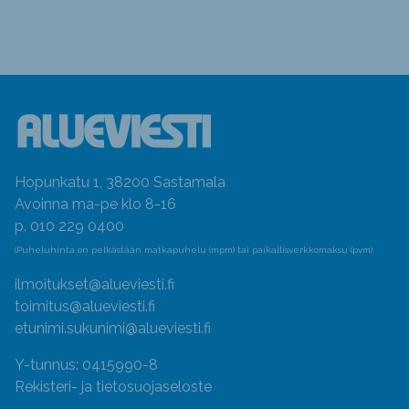
Hopunkatu 1, 38200 Sastamala
Avoinna ma-pe klo 8-16
p. 010 229 0400
(Puheluhinta on pelkästään matkapuhelu (mpm) tai paikallisverkkomaksu (pvm)
ilmoitukset@alueviesti.fi
toimitus@alueviesti.fi
etunimi.sukunimi@alueviesti.fi
Y-tunnus: 0415990-8
Rekisteri- ja tietosuojaseloste