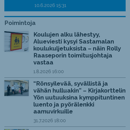
10.6.2026
15:31
Poimintoja
Koulujen alku lähestyy,
Alueviesti kysyi Sastamalan
koulukuljetuksista – näin Rolly
Raaseporin toimitusjohtaja
vastaa
1.8.2026
16:00
“Rönsyilevää, syvällistä ja
vähän hulluakin” – Kirjakorttelin
Yön uutuuksina kymppituntinen
luento ja pyörälenkki
aamuvirkuille
31.7.2026
18:00