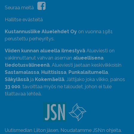
Seuraa meitä
Hallitse evästeitä
Kustannusliike Aluelehdet Oy
on vuonna 1981
perustettu perheyritys.
Viiden kunnan alueella ilmestyvä
Alueviesti on
vakiinnuttanut vahvan aseman
alueellisena
tiedotusvälineenä
. Alueviesti jaetaan keskiviikkoisin
Sastamalassa
,
Huittisissa
,
Punkalaitumella
,
Säkylässä
ja
Kokemäellä
. Jättijako joka viikko, painos
33 000
, tavoittaa myös ne taloudet, johon ei tule
tilattavaa lehteä.
Uutismedian Liiton jäsen. Noudatamme JSN:n ohjeita.