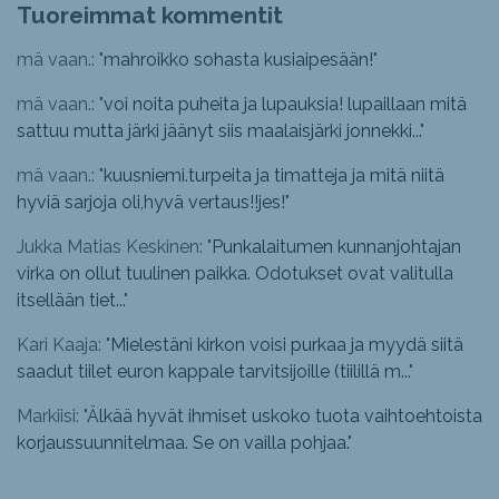
Tuoreimmat kommentit
mä vaan.: "
mahroikko sohasta kusiaipesään!
"
mä vaan.: "
voi noita puheita ja lupauksia! lupaillaan mitä
sattuu mutta järki jäänyt siis maalaisjärki jonnekki...
"
mä vaan.: "
kuusniemi.turpeita ja timatteja ja mitä niitä
hyviä sarjoja oli,hyvä vertaus!!jes!
"
Jukka Matias Keskinen: "
Punkalaitumen kunnanjohtajan
virka on ollut tuulinen paikka. Odotukset ovat valitulla
itsellään tiet...
"
Kari Kaaja: "
Mielestäni kirkon voisi purkaa ja myydä siitä
saadut tiilet euron kappale tarvitsijoille (tiilillä m...
"
Markiisi: "
Älkää hyvät ihmiset uskoko tuota vaihtoehtoista
korjaussuunnitelmaa. Se on vailla pohjaa.
"