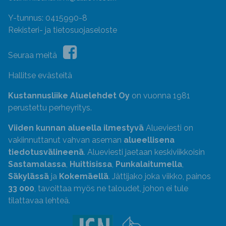
Y-tunnus: 0415990-8
Rekisteri- ja tietosuojaseloste
Seuraa meitä
Hallitse evästeitä
Kustannusliike Aluelehdet Oy
on vuonna 1981
perustettu perheyritys.
Viiden kunnan alueella ilmestyvä
Alueviesti on
vakiinnuttanut vahvan aseman
alueellisena
tiedotusvälineenä
. Alueviesti jaetaan keskiviikkoisin
Sastamalassa
,
Huittisissa
,
Punkalaitumella
,
Säkylässä
ja
Kokemäellä
. Jättijako joka viikko, painos
33 000
, tavoittaa myös ne taloudet, johon ei tule
tilattavaa lehteä.