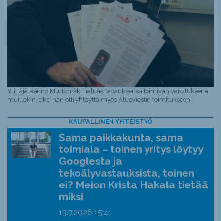
Yrittäjä Raimo Murtomäki haluaa tapauksensa toimivan varoituksena
muillekin, siksi hän otti yhteyttä myös Alueviestin toimitukseen.
KAUPALLINEN YHTEISTYÖ
Sama paikkakunta, sama
toimiala – toinen yritys löytyy
Googlesta ja
tekoälyvastauksista, toinen
ei? Meion Krista Hakala tietää
miksi
13.7.2026
15:41