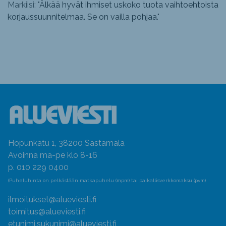
Markiisi: "
Älkää hyvät ihmiset uskoko tuota vaihtoehtoista
korjaussuunnitelmaa. Se on vailla pohjaa.
"
Hopunkatu 1, 38200 Sastamala
Avoinna ma-pe klo 8-16
p. 010 229 0400
(Puheluhinta on pelkästään matkapuhelu (mpm) tai paikallisverkkomaksu (pvm)
ilmoitukset@alueviesti.fi
toimitus@alueviesti.fi
etunimi.sukunimi@alueviesti.fi