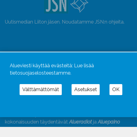
Uutismedian Liiton jäsen. Noudatamme JSN:n ohjeita.
Alueviesti käyttää evästeitä:
Lue lisää
tietosuojaselosteestamme.
Välttämättömät
Asetukset
OK
Alueviesti
ja
alueviesti.fi
ovat osa Kustannusliike
Aluelehdet Oy – mediakonsernia, jonka tarjoaman
kokonaisuuden täydentävät
Alueradiot
ja
Aluepaino