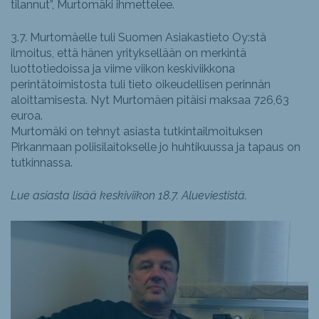
tilannut”, Murtomäki ihmettelee.
3.7. Murtomäelle tuli Suomen Asiakastieto Oy:stä
ilmoitus, että hänen yrityksellään on merkintä
luottotiedoissa ja viime viikon keskiviikkona
perintätoimistosta tuli tieto oikeudellisen perinnän
aloittamisesta. Nyt Murtomäen pitäisi maksaa 726,63
euroa.
Murtomäki on tehnyt asiasta tutkintailmoituksen
Pirkanmaan poliisilaitokselle jo huhtikuussa ja tapaus on
tutkinnassa.
Lue asiasta lisää keskiviikon 18.7. Alueviestistä.