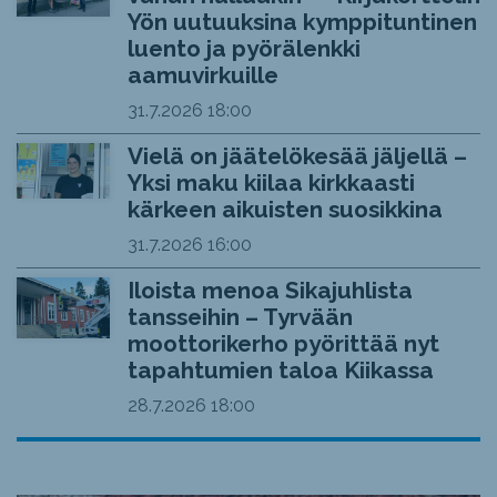
Yön uutuuksina kymppituntinen
luento ja pyörälenkki
aamuvirkuille
31.7.2026
18:00
Vielä on jäätelökesää jäljellä –
Yksi maku kiilaa kirkkaasti
kärkeen aikuisten suosikkina
31.7.2026
16:00
Iloista menoa Sikajuhlista
tansseihin – Tyrvään
moottorikerho pyörittää nyt
tapahtumien taloa Kiikassa
28.7.2026
18:00