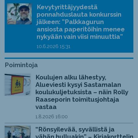
Kevytyrittäjyydestä
ponnahduslauta konkurssin
jälkeen: ”Palkkagurun
ansiosta paperitöihin menee
nykyään vain viisi minuuttia”
10.6.2026
15:31
Poimintoja
Koulujen alku lähestyy,
Alueviesti kysyi Sastamalan
koulukuljetuksista – näin Rolly
Raaseporin toimitusjohtaja
vastaa
1.8.2026
16:00
“Rönsyilevää, syvällistä ja
vähän hulluakin” – Kirjakorttelin