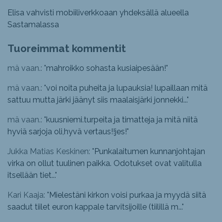
Elisa vahvisti mobiiliverkkoaan yhdeksällä alueella
Sastamalassa
Tuoreimmat kommentit
mä vaan.: "
mahroikko sohasta kusiaipesään!
"
mä vaan.: "
voi noita puheita ja lupauksia! lupaillaan mitä
sattuu mutta järki jäänyt siis maalaisjärki jonnekki...
"
mä vaan.: "
kuusniemi.turpeita ja timatteja ja mitä niitä
hyviä sarjoja oli,hyvä vertaus!!jes!
"
Jukka Matias Keskinen: "
Punkalaitumen kunnanjohtajan
virka on ollut tuulinen paikka. Odotukset ovat valitulla
itsellään tiet...
"
Kari Kaaja: "
Mielestäni kirkon voisi purkaa ja myydä siitä
saadut tiilet euron kappale tarvitsijoille (tiilillä m...
"