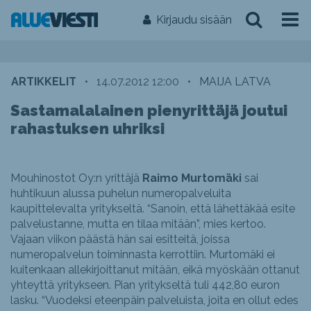
Kirjaudu sisään
ARTIKKELIT
•
14.07.2012 12:00
•
MAIJA LATVA
Sastamalalainen pienyrittäjä joutui
rahastuksen uhriksi
Mouhinostot Oy:n yrittäjä
Raimo Murtomäki
sai
huhtikuun alussa puhelun numeropalveluita
kaupittelevalta yritykseltä. “Sanoin, että lähettäkää esite
palvelustanne, mutta en tilaa mitään”, mies kertoo.
Vajaan viikon päästä hän sai esitteitä, joissa
numeropalvelun toiminnasta kerrottiin. Murtomäki ei
kuitenkaan allekirjoittanut mitään, eikä myöskään ottanut
yhteyttä yritykseen. Pian yritykseltä tuli 442,80 euron
lasku. “Vuodeksi eteenpäin palveluista, joita en ollut edes