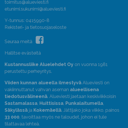
toimitus@alueviesti.fi
etunimi.sukunimi@alueviesti.fi
Y-tunnus: 0415990-8
Rekisteri- ja tietosuojaseloste
Seuraa meitä
Hallitse evästeitä
Kustannusliike Aluelehdet Oy
on vuonna 1981
perustettu perheyritys.
Viiden kunnan alueella ilmestyvä
Alueviesti on
vakiinnuttanut vahvan aseman
alueellisena
tiedotusvälineenä
. Alueviesti jaetaan keskiviikkoisin
Sastamalassa
,
Huittisissa
,
Punkalaitumella
,
Säkylässä
ja
Kokemäellä
. Jättijako joka viikko, painos
33 000
, tavoittaa myös ne taloudet, johon ei tule
tilattavaa lehteä.