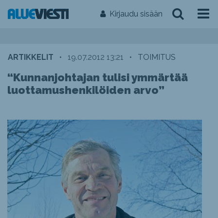
Kirjaudu sisään
ARTIKKELIT
•
19.07.2012 13:21
•
TOIMITUS
“Kunnanjohtajan tulisi ymmärtää
luottamushenkilöiden arvo”