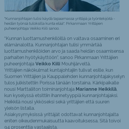
"Kunnanjohtajan tulisi käydä tapaamassa yrittäjiä ja työntekijöitä -
heidän työnsä tuloksilla kunta elää", Pirkanmaan Yrittäjien
puheenjohtaja Veikko Kiili sanoo.
“Kunnan luottamushenkilöillä on valtava osaaminen eri
elämänaloilta. Kunnanjohtajan tulisi ymmärtää
luottamushenkilöiden arvo ja saada heidän osaamisensa
parhaiten hyötykäyttöön”, sanoo Pirkanmaan Yrittäjien
puheenjohtaja
Veikko Kiili
Mouhijärveltä.
Yrittäjien näkökulmat kuntajohtajiin tulivat esille, kun
Suomen Yrittäjien ja Kauppalehden kunnanjohtajakyselyn
tulos julkistettiin Porissa tänään torstaina. Kärkipaikalle
nousi Marttaliiton toiminanjohtaja
Marianne Heikkilä
,
kun kyselyssä etsittiin ihannetyyppiä kunnanjohtajaksi.
Heikkilä nousi ykköseksi sekä yrittäjien että suuren
yleisön listalla.
Asiakysymyksissä yrittäjät odottavat kunnanjohtajalta
eniten oikeudenmukaisuutta kaavoituksessa. Sitä toivoi
94 prosenttia vastaajista.