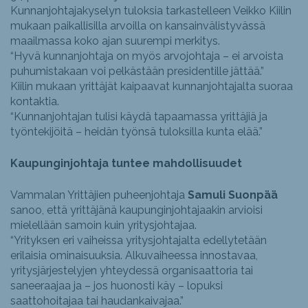
Kunnanjohtajakyselyn tuloksia tarkastelleen Veikko Kiilin
mukaan paikallisilla arvoilla on kansainvälistyvässä
maailmassa koko ajan suurempi merkitys.
“Hyvä kunnanjohtaja on myös arvojohtaja – ei arvoista
puhumistakaan voi pelkästään presidentille jättää.”
Kiilin mukaan yrittäjät kaipaavat kunnanjohtajalta suoraa
kontaktia.
“Kunnanjohtajan tulisi käydä tapaamassa yrittäjiä ja
työntekijöitä – heidän työnsä tuloksilla kunta elää.”
Kaupunginjohtaja tuntee mahdollisuudet
Vammalan Yrittäjien puheenjohtaja
Samuli Suonpää
sanoo, että yrittäjänä kaupunginjohtajaakin arvioisi
mielellään samoin kuin yritysjohtajaa.
“Yrityksen eri vaiheissa yritysjohtajalta edellytetään
erilaisia ominaisuuksia. Alkuvaiheessa innostavaa,
yritysjärjestelyjen yhteydessä organisaattoria tai
saneeraajaa ja – jos huonosti käy – lopuksi
saattohoitajaa tai haudankaivajaa.”