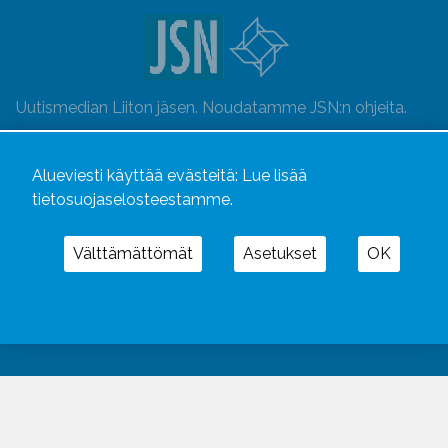
Uutismedian Liiton jäsen. Noudatamme JSN:n ohjeita.
Alueviesti käyttää evästeitä:
Lue lisää
tietosuojaselosteestamme.
Välttämättömät
Asetukset
OK
Alueviesti
ja
alueviesti.fi
ovat osa Kustannusliike
Aluelehdet Oy – mediakonsernia, jonka tarjoaman
kokonaisuuden täydentävät
Alueradiot
ja
Aluepaino