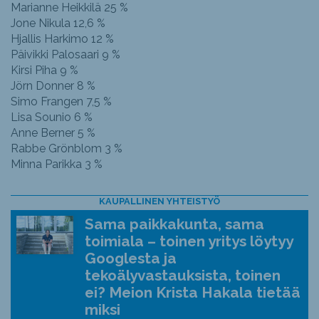
Marianne Heikkilä 25 %
Jone Nikula 12,6 %
Hjallis Harkimo 12 %
Päivikki Palosaari 9 %
Kirsi Piha 9 %
Jörn Donner 8 %
Simo Frangen 7,5 %
Lisa Sounio 6 %
Anne Berner 5 %
Rabbe Grönblom 3 %
Minna Parikka 3 %
KAUPALLINEN YHTEISTYÖ
Sama paikkakunta, sama
toimiala – toinen yritys löytyy
Googlesta ja
tekoälyvastauksista, toinen
ei? Meion Krista Hakala tietää
miksi