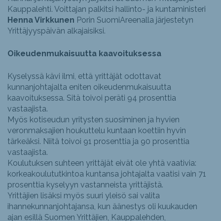
Kauppalehti. Voittajan palkitsi hallinto- ja kuntaministeri
Henna Virkkunen
Porin SuomiAreenalla järjestetyn
Yrittäjyyspäivän alkajaisiksi.
Oikeudenmukaisuutta kaavoituksessa
Kyselyssä kävi ilmi, että yrittäjät odottavat
kunnanjohtajalta eniten oikeudenmukaisuutta
kaavoituksessa. Sitä toivoi peräti 94 prosenttia
vastaajista.
Myös kotiseudun yritysten suosiminen ja hyvien
veronmaksajien houkuttelu kuntaan koettiin hyvin
tärkeäksi. Niitä toivoi 91 prosenttia ja 90 prosenttia
vastaajista.
Koulutuksen suhteen yrittäjät eivät ole yhtä vaativia:
korkeakoulututkintoa kuntansa johtajalta vaatisi vain 71
prosenttia kyselyyn vastanneista yrittäjistä.
Yrittäjien lisäksi myös suuri yleisö sai valita
ihannekunnanjohtajansa, kun äänestys oli kuukauden
ajan esillä Suomen Yrittäjien, Kauppalehden,