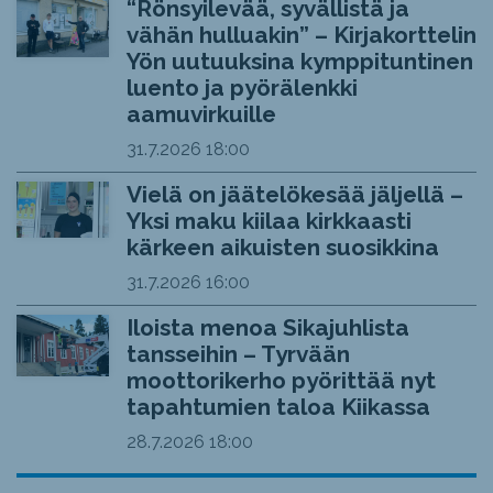
“Rönsyilevää, syvällistä ja
vähän hulluakin” – Kirjakorttelin
Yön uutuuksina kymppituntinen
luento ja pyörälenkki
aamuvirkuille
31.7.2026
18:00
Vielä on jäätelökesää jäljellä –
Yksi maku kiilaa kirkkaasti
kärkeen aikuisten suosikkina
31.7.2026
16:00
Iloista menoa Sikajuhlista
tansseihin – Tyrvään
moottorikerho pyörittää nyt
tapahtumien taloa Kiikassa
28.7.2026
18:00