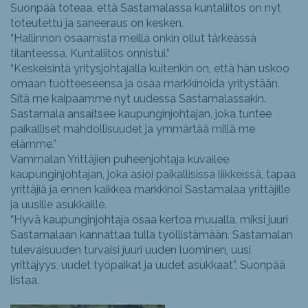
Suonpää toteaa, että Sastamalassa kuntaliitos on nyt
toteutettu ja saneeraus on kesken.
“Hallinnon osaamista meillä onkin ollut tärkeässä
tilanteessa. Kuntaliitos onnistui.”
“Keskeisintä yritysjohtajalla kuitenkin on, että hän uskoo
omaan tuotteeseensa ja osaa markkinoida yritystään.
Sitä me kaipaamme nyt uudessa Sastamalassakin.
Sastamala ansaitsee kaupunginjohtajan, joka tuntee
paikalliset mahdollisuudet ja ymmärtää millä me
elämme.”
Vammalan Yrittäjien puheenjohtaja kuvailee
kaupunginjohtajan, joka asioi paikallisissa liikkeissä, tapaa
yrittäjiä ja ennen kaikkea markkinoi Sastamalaa yrittäjille
ja uusille asukkaille.
“Hyvä kaupunginjohtaja osaa kertoa muualla, miksi juuri
Sastamalaan kannattaa tulla työllistämään. Sastamalan
tulevaisuuden turvaisi juuri uuden luominen, uusi
yrittäjyys, uudet työpaikat ja uudet asukkaat”, Suonpää
listaa.