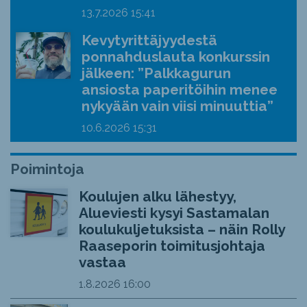
13.7.2026
15:41
Kevytyrittäjyydestä
ponnahduslauta konkurssin
jälkeen: ”Palkkagurun
ansiosta paperitöihin menee
nykyään vain viisi minuuttia”
10.6.2026
15:31
Poimintoja
Koulujen alku lähestyy,
Alueviesti kysyi Sastamalan
koulukuljetuksista – näin Rolly
Raaseporin toimitusjohtaja
vastaa
1.8.2026
16:00