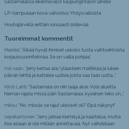
Sastamalassa liikennevalot kaupungintalon lähelle
LP-Vampulaan kova vahvistus Yhdysvalloista
Houhajärvellä erittäin runsaasti sinilevää
Tuoreimmat kommentit
Markiisi: "
Älkää hyvät ihmiset uskoko tuota vaihtoehtoista
korjaussuunnitelmaa. Se on vailla pohjaa.
"
mä vaan.: "
jerry kertaa ala/yläasteen matikkaa ja lukee
päivän lehtiä ja kattelee uutisia joista saa taas uutta...
"
Kirsti Lahti: "
Sastamala on niin laaja alue. Voisi aluetta
hieman rajata missä päin Sastamalaa. kyseinen teko on...
"
miksu: "
No, missäs se rajut ukkoset oli? Eipä näkynyt
"
sepekantonen: "
Jerry jatkaa kiertelyä ja kaartelua, mutta
itse asiaan ei ole mitään annettavaa. Nyt vaihdetaan