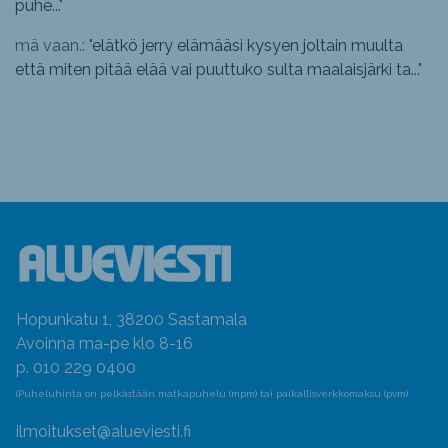
puhe...
"
mä vaan.: "
elätkö jerry elämääsi kysyen joltain muulta
että miten pitää elää vai puuttuko sulta maalaisjärki ta...
"
Hopunkatu 1, 38200 Sastamala
Avoinna ma-pe klo 8-16
p. 010 229 0400
(Puheluhinta on pelkästään matkapuhelu (mpm) tai paikallisverkkomaksu (pvm)
ilmoitukset@alueviesti.fi