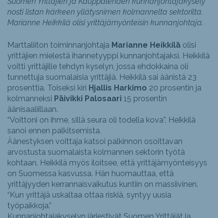
Suomen Yrittäjien ja Kauppalehden kunnanjohtajakysely
nosti listan kärkeen yllätysnimen kolmannelta sektorilta.
Marianne Heikkilä olisi yrittäjämyönteisin kunnanjohtaja.
Marttaliiton toiminnanjohtaja
Marianne Heikkilä
olisi
yrittäjien mielestä ihannetyyppi kunnanjohtajaksi. Heikkilä
voitti yrittäjille tehdyn kyselyn, jossa ehdokkaina oli
tunnettuja suomalaisia yrittäjiä. Heikkilä sai äänistä 23
prosenttia. Toiseksi kiri
Hjallis Harkimo
20 prosentin ja
kolmanneksi
Päivikki Palosaari
15 prosentin
äänisaaliillaan.
“Voittoni on ihme, sillä seura oli todella kova”, Heikkilä
sanoi ennen palkitsemista.
Äänestyksen voittaja katsoi palkinnon osoittavan
arvostusta suomalaista kolmannen sektorin työtä
kohtaan. Heikkilä myös iloitsee, että yrittäjämyönteisyys
on Suomessa kasvussa. Hän huomauttaa, että
yrittäjyyden kerrannaisvaikutus kuntiin on massiivinen.
“Kun yrittäjä uskaltaa ottaa riskiä, syntyy uusia
työpaikkoja.”
Kunnanjohtajakyselyn järjestivät Suomen Yrittäjät ja