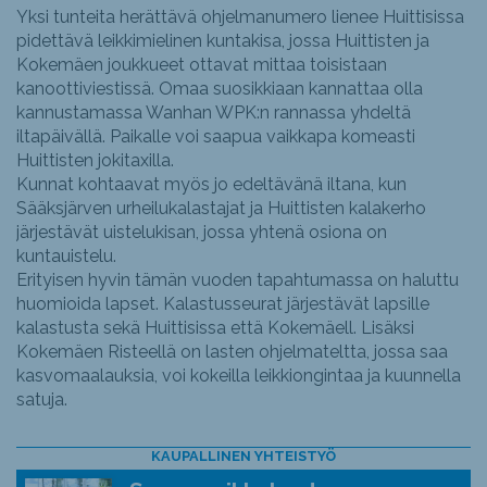
Yksi tunteita herättävä ohjelmanumero lienee Huittisissa
pidettävä leikkimielinen kuntakisa, jossa Huittisten ja
Kokemäen joukkueet ottavat mittaa toisistaan
kanoottiviestissä. Omaa suosikkiaan kannattaa olla
kannustamassa Wanhan WPK:n rannassa yhdeltä
iltapäivällä. Paikalle voi saapua vaikkapa komeasti
Huittisten jokitaxilla.
Kunnat kohtaavat myös jo edeltävänä iltana, kun
Sääksjärven urheilukalastajat ja Huittisten kalakerho
järjestävät uistelukisan, jossa yhtenä osiona on
kuntauistelu.
Erityisen hyvin tämän vuoden tapahtumassa on haluttu
huomioida lapset. Kalastusseurat järjestävät lapsille
kalastusta sekä Huittisissa että Kokemäell. Lisäksi
Kokemäen Risteellä on lasten ohjelmateltta, jossa saa
kasvomaalauksia, voi kokeilla leikkiongintaa ja kuunnella
satuja.
KAUPALLINEN YHTEISTYÖ