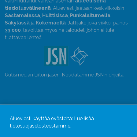
vakiinnuttanut vahvan aseman
alueellisena
tiedotusvälineenä
. Alueviesti jaetaan keskiviikkoisin
Sastamalassa
,
Huittisissa
,
Punkalaitumella
,
Säkylässä
ja
Kokemäellä
. Jättijako joka viikko, painos
33 000
, tavoittaa myös ne taloudet, johon ei tule
tilattavaa lehteä.
Uutismedian Liiton jäsen. Noudatamme JSN:n ohjeita.
Alueviesti käyttää evästeitä:
Lue lisää
tietosuojaselosteestamme.