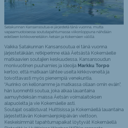
Satakunnan Kansansoutua ei järjestetä tänä vuonna, mutta
vapaamuotoisessa soututapahtumassa viikonloppuna nähdään
edelleen kirkkoveneitäkin Äetsän ja Kokemäen välillä.
Vaikka Satakunnan Kansansoutua ei tänä vuonna
järjestetäkään, retkiperinne elää Äetsästä Kokemäelle
matkaavien soutajien keskuudessa. Kansansoudun
monivuotinen puuhamies ja ideoija
Markku Torpo
kertoo, että matkaan lähtee useita kirkkoveneitä ja
toivottavasti myös pienempiä venekuntia.
“Aurinko on kellonamme ja matkassa ollaan omin eväin”,
hän luonnehtii soutua, joka alkaa lauantaina
aamuyhdeksän maissa Äetsän voimalaitoksen
alapuolelta ja vie Kokemäelle asti.
Soutajat osallistuvat Huittisissa ja Kokemäellä lauantaina
järjestettävän Kokemäenjokipäivän viettoon.
Keskeisimmät tapahtumapaikat löytyvät Kokemäellä