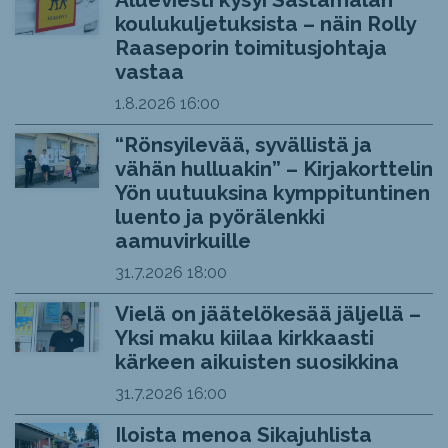
koulukuljetuksista – näin Rolly
Raaseporin toimitusjohtaja
vastaa
1.8.2026
16:00
“Rönsyilevää, syvällistä ja
vähän hulluakin” – Kirjakorttelin
Yön uutuuksina kymppituntinen
luento ja pyörälenkki
aamuvirkuille
31.7.2026
18:00
Vielä on jäätelökesää jäljellä –
Yksi maku kiilaa kirkkaasti
kärkeen aikuisten suosikkina
31.7.2026
16:00
Iloista menoa Sikajuhlista