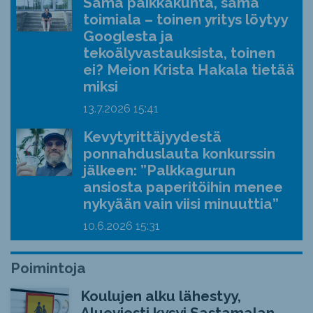
Sama paikkakunta, sama
toimiala – toinen yritys löytyy
Googlesta ja
tekoälyvastauksista, toinen
ei? Meion Krista Hakala tietää
miksi
13.7.2026
15:41
Kevytyrittäjyydestä
ponnahduslauta konkurssin
jälkeen: ”Palkkagurun
ansiosta paperitöihin menee
nykyään vain viisi minuuttia”
10.6.2026
15:31
Poimintoja
Koulujen alku lähestyy,
Alueviesti kysyi Sastamalan