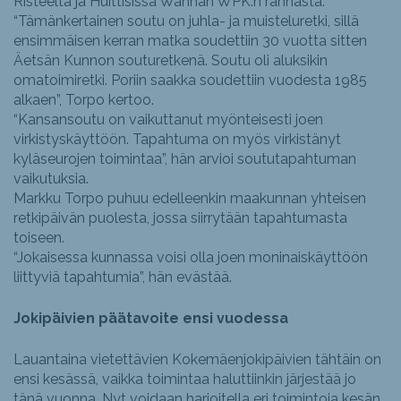
Risteeltä ja Huittisissa Wanhan WPK:n rannasta.
“Tämänkertainen soutu on juhla- ja muisteluretki, sillä
ensimmäisen kerran matka soudettiin 30 vuotta sitten
Äetsän Kunnon souturetkenä. Soutu oli aluksikin
omatoimiretki. Poriin saakka soudettiin vuodesta 1985
alkaen”, Torpo kertoo.
“Kansansoutu on vaikuttanut myönteisesti joen
virkistyskäyttöön. Tapahtuma on myös virkistänyt
kyläseurojen toimintaa”, hän arvioi soututapahtuman
vaikutuksia.
Markku Torpo puhuu edelleenkin maakunnan yhteisen
retkipäivän puolesta, jossa siirrytään tapahtumasta
toiseen.
“Jokaisessa kunnassa voisi olla joen moninaiskäyttöön
liittyviä tapahtumia”, hän evästää.
Jokipäivien päätavoite ensi vuodessa
Lauantaina vietettävien Kokemäenjokipäivien tähtäin on
ensi kesässä, vaikka toimintaa haluttiinkin järjestää jo
tänä vuonna. Nyt voidaan harjoitella eri toimintoja kesän