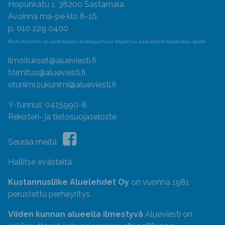
Hopunkatu 1, 38200 Sastamala
Avoinna ma-pe klo 8-16
p. 010 229 0400
(Puheluhinta on pelkästään matkapuhelu (mpm) tai paikallisverkkomaksu (pvm)
ilmoitukset@alueviesti.fi
toimitus@alueviesti.fi
etunimi.sukunimi@alueviesti.fi
Y-tunnus: 0415990-8
Rekisteri- ja tietosuojaseloste
Seuraa meitä
Hallitse evästeitä
Kustannusliike Aluelehdet Oy
on vuonna 1981
perustettu perheyritys.
Viiden kunnan alueella ilmestyvä
Alueviesti on