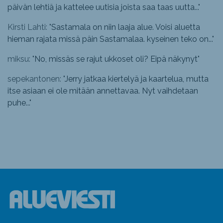
päivän lehtiä ja kattelee uutisia joista saa taas uutta...
"
Kirsti Lahti: "
Sastamala on niin laaja alue. Voisi aluetta
hieman rajata missä päin Sastamalaa. kyseinen teko on...
"
miksu: "
No, missäs se rajut ukkoset oli? Eipä näkynyt
"
sepekantonen: "
Jerry jatkaa kiertelyä ja kaartelua, mutta
itse asiaan ei ole mitään annettavaa. Nyt vaihdetaan
puhe...
"