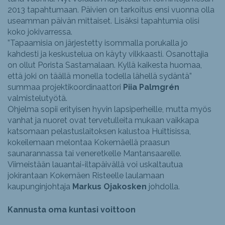
2013 tapahtumaan. Päivien on tarkoitus ensi vuonna olla
useamman päivän mittaiset. Lisäksi tapahtumia olisi
koko jokivarressa.
”Tapaamisia on järjestetty isommalla porukalla jo
kahdesti ja keskustelua on käyty vilkkaasti. Osanottajia
on ollut Porista Sastamalaan. Kyllä kaikesta huomaa,
että joki on täällä monella todella lähellä sydäntä”
summaa projektikoordinaattori
Piia Palmgrén
valmistelutyötä.
Ohjelma sopii erityisen hyvin lapsiperheille, mutta myös
vanhat ja nuoret ovat tervetulleita mukaan vaikkapa
katsomaan pelastuslaitoksen kalustoa Huittisissa,
kokeilemaan melontaa Kokemäellä praasun
saunarannassa tai veneretkelle Mantansaarelle.
Viimeistään lauantai-iltapäivällä voi uskaltautua
jokirantaan Kokemäen Risteelle laulamaan
kaupunginjohtaja
Markus Ojakosken
johdolla.
Kannusta oma kuntasi voittoon