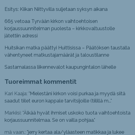
Esitys: Kiikan Niittyvilla suljetaan syksyn aikana
665 vetoaa Tyrvään kirkon vaihtoehtoisen
korjaussuunnitelman puolesta – kirkkovaltuustolle
jätettiin adressi
Huitsikan matka päättyi Huittisissa – Päätöksen taustalla
vähentyneet matkustajamäärät ja taloustilanne
Sastamalassa liikennevalot kaupungintalon lähelle
Tuoreimmat kommentit
Kari Kaaja: "
Mielestäni kirkon voisi purkaa ja myydä siitä
saadut tiilet euron kappale tarvitsijoille (tiilillä m...
"
Markiisi: "
Älkää hyvät ihmiset uskoko tuota vaihtoehtoista
korjaussuunnitelmaa. Se on vailla pohjaa.
"
mä vaan.: "
jerry kertaa ala/yläasteen matikkaa ja lukee