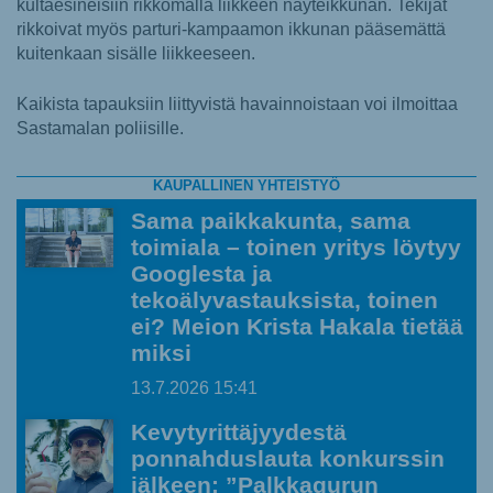
kultaesineisiin rikkomalla liikkeen näyteikkunan. Tekijät
rikkoivat myös parturi-kampaamon ikkunan pääsemättä
kuitenkaan sisälle liikkeeseen.
Kaikista tapauksiin liittyvistä havainnoistaan voi ilmoittaa
Sastamalan poliisille.
KAUPALLINEN YHTEISTYÖ
Sama paikkakunta, sama
toimiala – toinen yritys löytyy
Googlesta ja
tekoälyvastauksista, toinen
ei? Meion Krista Hakala tietää
miksi
13.7.2026
15:41
Kevytyrittäjyydestä
ponnahduslauta konkurssin
jälkeen: ”Palkkagurun