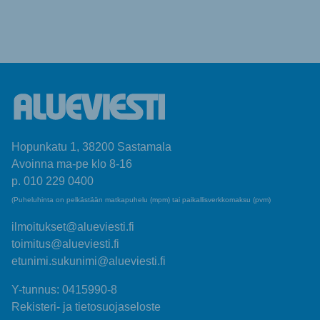
Hopunkatu 1, 38200 Sastamala
Avoinna ma-pe klo 8-16
p. 010 229 0400
(Puheluhinta on pelkästään matkapuhelu (mpm) tai paikallisverkkomaksu (pvm)
ilmoitukset@alueviesti.fi
toimitus@alueviesti.fi
etunimi.sukunimi@alueviesti.fi
Y-tunnus: 0415990-8
Rekisteri- ja tietosuojaseloste