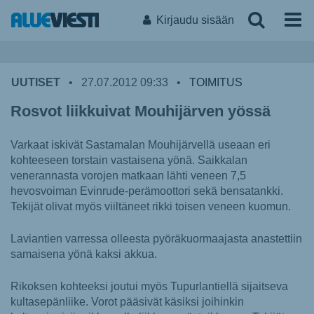
Kirjaudu sisään
UUTISET
•
27.07.2012 09:33
•
TOIMITUS
Rosvot liikkuivat Mouhijärven yössä
Varkaat iskivät Sastamalan Mouhijärvellä useaan eri
kohteeseen torstain vastaisena yönä. Saikkalan
venerannasta vorojen matkaan lähti veneen 7,5
hevosvoiman Evinrude-perämoottori sekä bensatankki.
Tekijät olivat myös viiltäneet rikki toisen veneen kuomun.
Laviantien varressa olleesta pyöräkuormaajasta anastettiin
samaisena yönä kaksi akkua.
Rikoksen kohteeksi joutui myös Tupurlantiellä sijaitseva
kultasepänliike. Vorot pääsivät käsiksi joihinkin