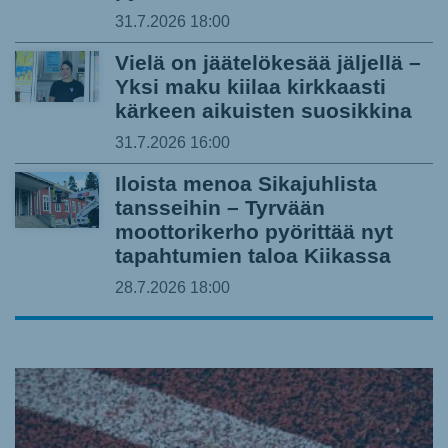
31.7.2026
18:00
Vielä on jäätelökesää jäljellä –
Yksi maku kiilaa kirkkaasti
kärkeen aikuisten suosikkina
31.7.2026
16:00
Iloista menoa Sikajuhlista
tansseihin – Tyrvään
moottorikerho pyörittää nyt
tapahtumien taloa Kiikassa
28.7.2026
18:00