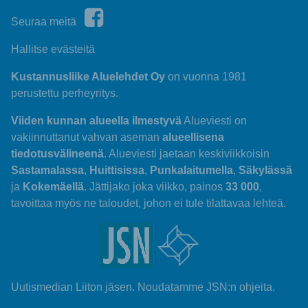
Seuraa meitä
Hallitse evästeitä
Kustannusliike Aluelehdet Oy
on vuonna 1981
perustettu perheyritys.
Viiden kunnan alueella ilmestyvä
Alueviesti on
vakiinnuttanut vahvan aseman
alueellisena
tiedotusvälineenä
. Alueviesti jaetaan keskiviikkoisin
Sastamalassa
,
Huittisissa
,
Punkalaitumella
,
Säkylässä
ja
Kokemäellä
. Jättijako joka viikko, painos
33 000
,
tavoittaa myös ne taloudet, johon ei tule tilattavaa lehteä.
Uutismedian Liiton jäsen. Noudatamme JSN:n ohjeita.