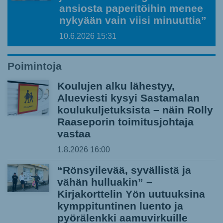
ansiosta paperitöihin menee
nykyään vain viisi minuuttia”
10.6.2026
15:31
Poimintoja
Koulujen alku lähestyy,
Alueviesti kysyi Sastamalan
koulukuljetuksista – näin Rolly
Raaseporin toimitusjohtaja
vastaa
1.8.2026
16:00
“Rönsyilevää, syvällistä ja
vähän hulluakin” –
Kirjakorttelin Yön uutuuksina
kymppituntinen luento ja
pyörälenkki aamuvirkuille