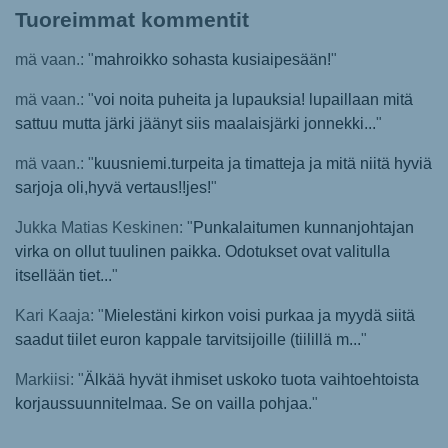
Tuoreimmat kommentit
mä vaan.: "
mahroikko sohasta kusiaipesään!
"
mä vaan.: "
voi noita puheita ja lupauksia! lupaillaan mitä
sattuu mutta järki jäänyt siis maalaisjärki jonnekki...
"
mä vaan.: "
kuusniemi.turpeita ja timatteja ja mitä niitä hyviä
sarjoja oli,hyvä vertaus!!jes!
"
Jukka Matias Keskinen: "
Punkalaitumen kunnanjohtajan
virka on ollut tuulinen paikka. Odotukset ovat valitulla
itsellään tiet...
"
Kari Kaaja: "
Mielestäni kirkon voisi purkaa ja myydä siitä
saadut tiilet euron kappale tarvitsijoille (tiilillä m...
"
Markiisi: "
Älkää hyvät ihmiset uskoko tuota vaihtoehtoista
korjaussuunnitelmaa. Se on vailla pohjaa.
"