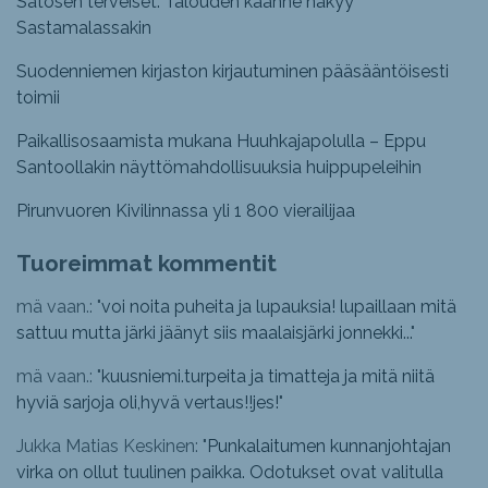
Satosen terveiset: Talouden käänne näkyy
Sastamalassakin
Suodenniemen kirjaston kirjautuminen pääsääntöisesti
toimii
Paikallisosaamista mukana Huuhkajapolulla – Eppu
Santoollakin näyttömahdollisuuksia huippupeleihin
Pirunvuoren Kivilinnassa yli 1 800 vierailijaa
Tuoreimmat kommentit
mä vaan.: "
voi noita puheita ja lupauksia! lupaillaan mitä
sattuu mutta järki jäänyt siis maalaisjärki jonnekki...
"
mä vaan.: "
kuusniemi.turpeita ja timatteja ja mitä niitä
hyviä sarjoja oli,hyvä vertaus!!jes!
"
Jukka Matias Keskinen: "
Punkalaitumen kunnanjohtajan
virka on ollut tuulinen paikka. Odotukset ovat valitulla