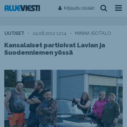
Kirjaudu sisään
UUTISET
•
24.08.2012 12:14
•
MINNA ISOTALO
Kansalaiset partioivat Lavian ja
Suodenniemen yössä