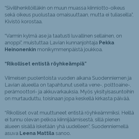
“Siviilihenkilöilläkin on muun muassa kiinniotto-oikeus
sekä oikeus puolustaa omaisuuttaan, mutta ei tuliaseilla”,
Kivistö korostaa.
“Varmin kylmä ase ja taatusti luvallinen sellainen, on
anoppi”, muistuttaa Lavian kunnanjohtaja
Pekka
Heinonenkin
monikymmenpäistä joukkoa.
“Rikolliset entistä röyhkeämpiä”
Viimeisen puolentoista vuoden aikana Suodenniemen ja
Lavian alueella on tapahtunut useita vene-, polttoaine-,
perämoottori- ja akkuvarkauksia. Myös yksityisasuntoihin
on murtauduttu, toisinaan jopa keskellä kirkasta päivää.
“Rikolliset ovat muuttuneet entistä röyhkeämmiksi. Heillä
ei tunnu olevan pelkoa kiinnijäämisestä, sillä pienen
alueen sisällä isketään yhä uudelleen”, Suodenniemellä
asuva
Leena Mattila
sanoo.