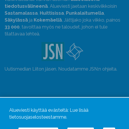
tiedotusvälineenä
. Alueviesti jaetaan keskiviikkoisin
Sastamalassa
,
Huittisissa
,
Punkalaitumella
,
Säkylässä
ja
Kokemäellä
. Jättijako joka viikko, painos
33 000
, tavoittaa myös ne taloudet, johon ei tule
tilattavaa lehteä.
Uutismedian Liiton jäsen. Noudatamme JSN:n ohjeita.
Alueviesti käyttää evästeitä:
Lue lisää
tietosuojaselosteestamme.