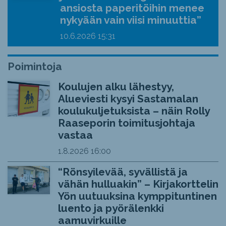
ansiosta paperitöihin menee
nykyään vain viisi minuuttia”
10.6.2026
15:31
Poimintoja
Koulujen alku lähestyy,
Alueviesti kysyi Sastamalan
koulukuljetuksista – näin Rolly
Raaseporin toimitusjohtaja
vastaa
1.8.2026
16:00
“Rönsyilevää, syvällistä ja
vähän hulluakin” – Kirjakorttelin
Yön uutuuksina kymppituntinen
luento ja pyörälenkki
aamuvirkuille