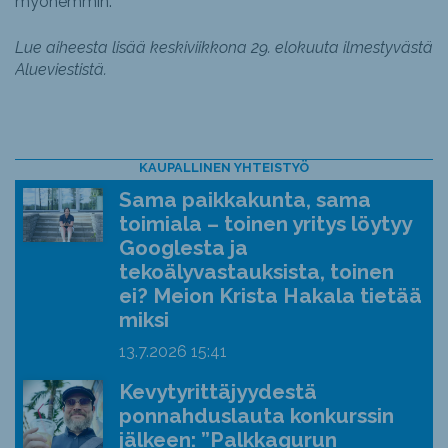
myöhemmin.”
Lue aiheesta lisää keskiviikkona 29. elokuuta ilmestyvästä
Alueviestistä.
KAUPALLINEN YHTEISTYÖ
Sama paikkakunta, sama
toimiala – toinen yritys löytyy
Googlesta ja
tekoälyvastauksista, toinen
ei? Meion Krista Hakala tietää
miksi
13.7.2026
15:41
Kevytyrittäjyydestä
ponnahduslauta konkurssin
jälkeen: ”Palkkagurun