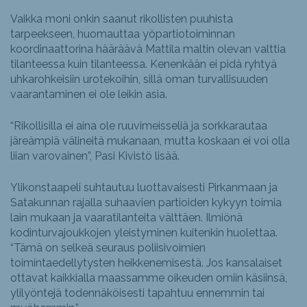
Vaikka moni onkin saanut rikollisten puuhista
tarpeekseen, huomauttaa yöpartiotoiminnan
koordinaattorina hääräävä Mattila maltin olevan valttia
tilanteessa kuin tilanteessa. Kenenkään ei pidä ryhtyä
uhkarohkeisiin urotekoihin, sillä oman turvallisuuden
vaarantaminen ei ole leikin asia.
“Rikollisilla ei aina ole ruuvimeisseliä ja sorkkarautaa
järeämpiä välineitä mukanaan, mutta koskaan ei voi olla
liian varovainen”, Pasi Kivistö lisää.
Ylikonstaapeli suhtautuu luottavaisesti Pirkanmaan ja
Satakunnan rajalla suhaavien partioiden kykyyn toimia
lain mukaan ja vaaratilanteita välttäen. Ilmiönä
kodinturvajoukkojen yleistyminen kuitenkin huolettaa.
“Tämä on selkeä seuraus poliisivoimien
toimintaedellytysten heikkenemisestä. Jos kansalaiset
ottavat kaikkialla maassamme oikeuden omiin käsiinsä,
ylilyöntejä todennäköisesti tapahtuu ennemmin tai