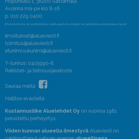
Hopunkatu 1, 38200 Sastamala
Avoinna ma-pe klo 8-16
p. 010 229 0400
(Puheluhinta on pelkästään matkapuhelu (mpm) tai paikallisverkkomaksu (pvm)
ilmoitukset@alueviesti.fi
toimitus@alueviesti.fi
etunimi.sukunimi@alueviesti.fi
Y-tunnus: 0415990-8
Rekisteri- ja tietosuojaseloste
Seuraa meitä
Hallitse evästeitä
Kustannusliike Aluelehdet Oy
on vuonna 1981
perustettu perheyritys.
Viiden kunnan alueella ilmestyvä
Alueviesti on
vakiinnuttanut vahvan aseman
alueellisena