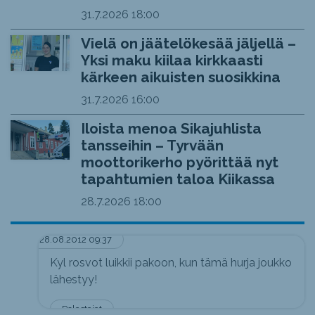
31.7.2026
18:00
Vielä on jäätelökesää jäljellä –
Yksi maku kiilaa kirkkaasti
kärkeen aikuisten suosikkina
31.7.2026
16:00
Iloista menoa Sikajuhlista
tansseihin – Tyrvään
moottorikerho pyörittää nyt
tapahtumien taloa Kiikassa
28.7.2026
18:00
28.08.2012 09:37
Kyl rosvot luikkii pakoon, kun tämä hurja joukko
lähestyy!
Pelastajat