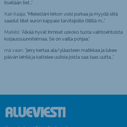
itsellään tiet...
"
Kari Kaaja: "
Mielestäni kirkon voisi purkaa ja myydä siitä
saadut tiilet euron kappale tarvitsijoille (tiilillä m...
"
Markiisi: "
Älkää hyvät ihmiset uskoko tuota vaihtoehtoista
korjaussuunnitelmaa. Se on vailla pohjaa.
"
mä vaan.: "
jerry kertaa ala/yläasteen matikkaa ja lukee
päivän lehtiä ja kattelee uutisia joista saa taas uutta...
"