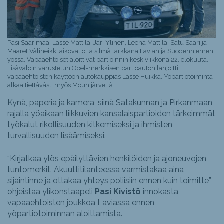
Pasi Saarimaa, Lasse Mattila, Jari Ylinen, Leena Mattila, Satu Saari ja
Maaret Väliheikki aikovat olla silmä tarkkana Lavian ja Suodenniemen
yössä. Vapaaehtoiset aloittivat partioinnin keskiviikkona 22. elokuuta.
Lisävaloin varustetun Opel-merkkisen partioauton lahjoitti
vapaaehtoisten käyttöön autokauppias Lasse Huikka. Yöpartiotoiminta
alkaa tiettävästi myös Mouhijärvellä.
Kynä, paperia ja kamera, siinä Satakunnan ja Pirkanmaan
rajalla yöaikaan liikkuvien kansalaispartioiden tärkeimmät
työkalut rikollisuuden kitkemiseksi ja ihmisten
turvallisuuden lisäämiseksi.
“Kirjatkaa ylös epäilyttävien henkilöiden ja ajoneuvojen
tuntomerkit. Akuuttitilanteessa varmistakaa aina
sijaintinne ja ottakaa yhteys poliisiin ennen kuin toimitte”,
ohjeistaa ylikonstaapeli
Pasi Kivistö
innokasta
vapaaehtoisten joukkoa Laviassa ennen
yöpartiotoiminnan aloittamista.