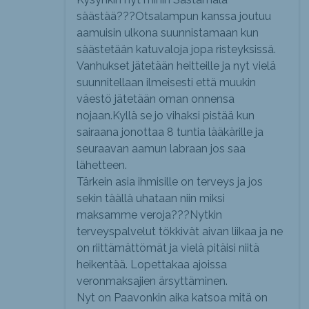
säästää???Otsalampun kanssa joutuu
aamuisin ulkona suunnistamaan kun
säästetään katuvaloja jopa risteyksissä.
Vanhukset jätetään heitteille ja nyt vielä
suunnitellaan ilmeisesti että muukin
väestö jätetään oman onnensa
nojaan.Kyllä se jo vihaksi pistää kun
sairaana jonottaa 8 tuntia lääkärille ja
seuraavan aamun labraan jos saa
lähetteen.
Tärkein asia ihmisille on terveys ja jos
sekin täällä uhataan niin miksi
maksamme veroja???Nytkin
terveyspalvelut tökkivät aivan liikaa ja ne
on riittämättömät ja vielä pitäisi niitä
heikentää. Lopettakaa ajoissa
veronmaksajien ärsyttäminen.
Nyt on Paavonkin aika katsoa mitä on