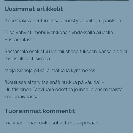
Uusimmat artikkelit
Kokemäki vähentämässä äänestysalueita ja -paikkoja
Elisa vahvisti mobiiliverkkoaan yhdeksällä alueella
Sastamalassa
Sastamala osallistuu valmiusharjoitukseen, kansalaisia ei
tosiasiallisesti siirretä
Maija Sianoja pitkällä matkalla kymmenes
”Koulussa ei tarvitse enää nukkua päiväunia” –
Huittislainen Taavi Järä odottaa jo innolla ensimmäistä
koulupäiväänsä
Tuoreimmat kommentit
mä vaan.: "
mahroikko sohasta kusiaipesään!
"