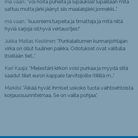
mä vaan.: "
voi noita puheita ja lupauksia! lupaillaan mitä
sattuu mutta järki jäänyt siis maalaisjärki jonnekki...
"
mä vaan.: "
kuusniemi.turpeita ja timatteja ja mitä niitä
hyviä sarjoja oli,hyvä vertaus!!jes!
"
Jukka Matias Keskinen: "
Punkalaitumen kunnanjohtajan
virka on ollut tuulinen paikka. Odotukset ovat valitulla
itsellään tiet...
"
Kari Kaaja: "
Mielestäni kirkon voisi purkaa ja myydä siitä
saadut tiilet euron kappale tarvitsijoille (tiilillä m...
"
Markiisi: "
Älkää hyvät ihmiset uskoko tuota vaihtoehtoista
korjaussuunnitelmaa. Se on vailla pohjaa.
"