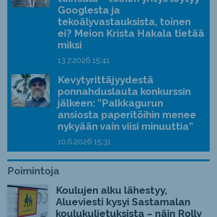
Googlesta ja
tekoälyvastauksista, toinen
ei? Meion Krista Hakala tietää
miksi
13.7.2026
15:41
Kevytyrittäjyydestä
ponnahduslauta konkurssin
jälkeen: ”Palkkagurun
ansiosta paperitöihin menee
nykyään vain viisi minuuttia”
10.6.2026
15:31
Poimintoja
Koulujen alku lähestyy,
Alueviesti kysyi Sastamalan
koulukuljetuksista – näin Rolly