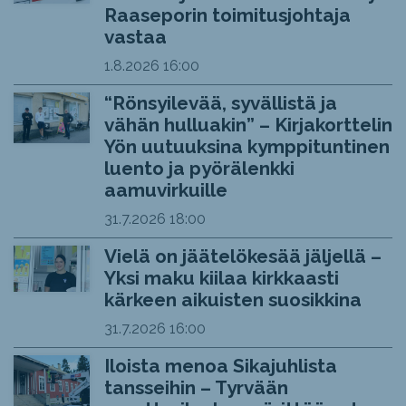
Raaseporin toimitusjohtaja
vastaa
1.8.2026
16:00
“Rönsyilevää, syvällistä ja
vähän hulluakin” – Kirjakorttelin
Yön uutuuksina kymppituntinen
luento ja pyörälenkki
aamuvirkuille
31.7.2026
18:00
Vielä on jäätelökesää jäljellä –
Yksi maku kiilaa kirkkaasti
kärkeen aikuisten suosikkina
31.7.2026
16:00
Iloista menoa Sikajuhlista
tansseihin – Tyrvään