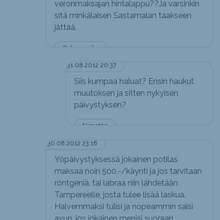
veronmaksajan hintalappu??Ja varsinkin
sitä minkälaisen Sastamalan taakseen
jättää.
Raha ja raha
31.08.2012 20:37
Siis kumpaa haluat? Ensin haukut
muutoksen ja sitten nykyisen
päivystyksen?
Nimetön
30.08.2012 23:18
Yöpäivystyksessä jokainen potilas
maksaa noin 500.-/käynti ja jos tarvitaan
röntgeniä, tai labraa niin lähdetään
Tampereelle, josta tulee lisää laskua.
Halvemmaksi tulisi ja nopeammin saisi
avun, jos jokainen menisi suoraan