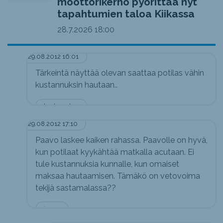
moottorikerho pyörittää nyt
tapahtumien taloa Kiikassa
28.7.2026
18:00
29.08.2012 16:01
Tärkeintä näyttää olevan saattaa potilas vähin
kustannuksin hautaan..
tuntematon
29.08.2012 17:10
Paavo laskee kaiken rahassa. Paavolle on hyvä,
kun potilaat kyykähtää matkalla acutaan. Ei
tule kustannuksia kunnalle, kun omaiset
maksaa hautaamisen. Tämäkö on vetovoima
tekijä sastamalassa??
jeppe