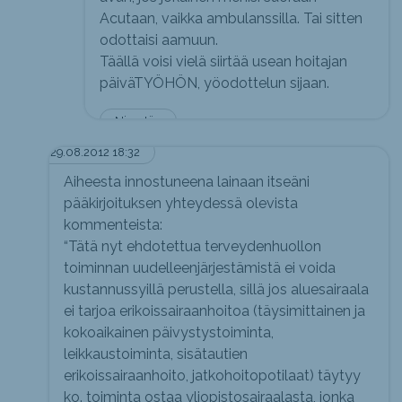
Acutaan, vaikka ambulanssilla. Tai sitten
odottaisi aamuun.
Täällä voisi vielä siirtää usean hoitajan
päiväTYÖHÖN, yöodottelun sijaan.
Nimetön
29.08.2012 18:32
Aiheesta innostuneena lainaan itseäni
pääkirjoituksen yhteydessä olevista
kommenteista:
“Tätä nyt ehdotettua terveydenhuollon
toiminnan uudelleenjärjestämistä ei voida
kustannussyillä perustella, sillä jos aluesairaala
ei tarjoa erikoissairaanhoitoa (täysimittainen ja
kokoaikainen päivystystoiminta,
leikkaustoiminta, sisätautien
erikoissairaanhoito, jatkohoitopotilaat) täytyy
ko. toiminta ostaa yliopistosairaalasta, jonka