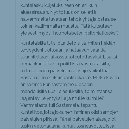
kuntalasku kuljetuksineen on eri, kuin
aluesairaalan. Nyt totuus on se, että
halvemmalla luvataan tehdä yhtä ja ostaa se
toinen kalliimmalla muualta. Tätä kutsutaan
yleisesti myös “hölmöläiseten peitonjatkeeksi”.
Kuntalaisilla tulisi olla tieto siitä, miten heidän
terveydenhuoltoaan ja hätäavun saantia
suunnitellaan jatkossa toteutettavaksi. Lisäksi
peräänkuuluttaisin polittiista vastuuta siitä,
mitä tällainen palvelujen alasajo vaikuttaa
Sastamalan elinkeinopolitiikkaan? Minkä kuvan
annamme kunnastamme ulospäin,
mahdollisille uusille asukkaille, toimintaansa
laajentaville yrityksille ja muille kunnille?
Vammalasta tuli Sastamala, tapahtui
kuntaliitos, jotta jokainen ihminen olisi samojen
palvelujen piirissä. Tämä palvelujen alasajo oli
tuskin vetonaulana kuntaliitosneuvotteluissa.