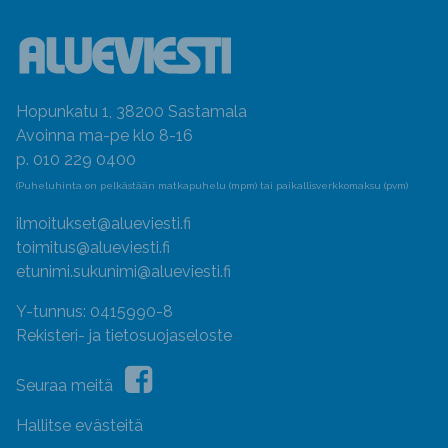
Hopunkatu 1, 38200 Sastamala
Avoinna ma-pe klo 8-16
p. 010 229 0400
(Puheluhinta on pelkästään matkapuhelu (mpm) tai paikallisverkkomaksu (pvm)
ilmoitukset@alueviesti.fi
toimitus@alueviesti.fi
etunimi.sukunimi@alueviesti.fi
Y-tunnus: 0415990-8
Rekisteri- ja tietosuojaseloste
Seuraa meitä
Hallitse evästeitä