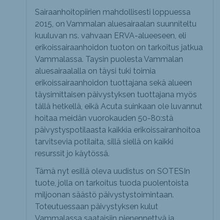
Sairaanhoitopiirien mahdollisesti loppuessa
2015, on Vammalan aluesairaalan suunniteltu
kuuluvan ns. vahvaan ERVA-alueeseen, eli
erikoissairaanhoidon tuoton on tarkoitus jatkua
Vammalassa. Taysin puolesta Vammalan
aluesairaalalla on täysi tuki toimia
erikoissairaanhoidon tuottajana sekä alueen
täysimittaisen päivystyksen tuottajana myös
tällä hetkellä, eikä Acuta suinkaan ole luvannut
hoitaa meidän vuorokauden 50-80:stä
päivystyspotilaasta kaikkia erikoissairanhoitoa
tarvitsevia potilaita, sillä siellä on kaikki
resurssit jo käytössä.
Tämä nyt esillä oleva uudistus on SOTESIn
tuote, jolla on tarkoitus tuoda puolentoista
miljoonan säästö päivystystoimintaan.
Toteutuessaan päivystyksen kulut
Vammalassa saataisiin pienennettyä ja