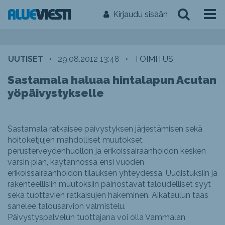
Kirjaudu sisään
UUTISET
•
29.08.2012 13:48
•
TOIMITUS
Sastamala haluaa hintalapun Acutan
yöpäivystykselle
Sastamala ratkaisee päivystyksen järjestämisen sekä
hoitoketjujen mahdolliset muutokset
perusterveydenhuollon ja erikoissairaanhoidon kesken
varsin pian, käytännössä ensi vuoden
erikoissairaanhoidon tilauksen yhteydessä. Uudistuksiin ja
rakenteellisiin muutoksiin painostavat taloudelliset syyt
sekä tuottavien ratkaisujen hakeminen. Aikataulun taas
sanelee talousarvion valmistelu.
Päivystyspalvelun tuottajana voi olla Vammalan