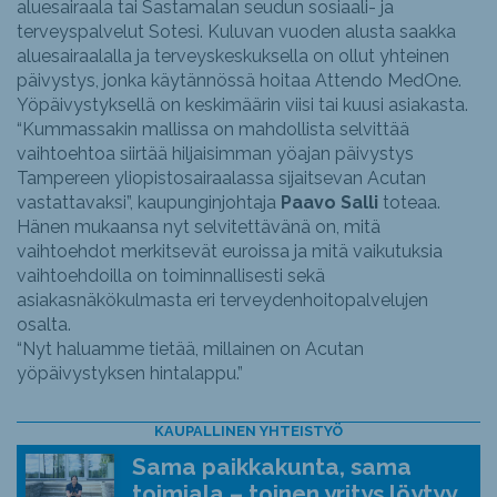
aluesairaala tai Sastamalan seudun sosiaali- ja
terveyspalvelut Sotesi. Kuluvan vuoden alusta saakka
aluesairaalalla ja terveyskeskuksella on ollut yhteinen
päivystys, jonka käytännössä hoitaa Attendo MedOne.
Yöpäivystyksellä on keskimäärin viisi tai kuusi asiakasta.
“Kummassakin mallissa on mahdollista selvittää
vaihtoehtoa siirtää hiljaisimman yöajan päivystys
Tampereen yliopistosairaalassa sijaitsevan Acutan
vastattavaksi”, kaupunginjohtaja
Paavo Salli
toteaa.
Hänen mukaansa nyt selvitettävänä on, mitä
vaihtoehdot merkitsevät euroissa ja mitä vaikutuksia
vaihtoehdoilla on toiminnallisesti sekä
asiakasnäkökulmasta eri terveydenhoitopalvelujen
osalta.
“Nyt haluamme tietää, millainen on Acutan
yöpäivystyksen hintalappu.”
KAUPALLINEN YHTEISTYÖ
Sama paikkakunta, sama
toimiala – toinen yritys löytyy