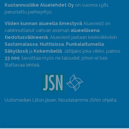
Kustannusliike Aluelehdet Oy
on vuonna 1981
perustettu perheyritys.
Viiden kunnan alueella ilmestyvä
Alueviesti on
vakiinnuttanut vahvan aseman
alueellisena
tiedotusvälineenä
. Alueviesti jaetaan keskiviikkoisin
Sastamalassa
,
Huittisissa
,
Punkalaitumella
,
Säkylässä
ja
Kokemäellä
. Jättijako joka viikko, painos
33 000
, tavoittaa myös ne taloudet, johon ei tule
tilattavaa lehteä.
Uutismedian Liiton jäsen. Noudatamme JSN:n ohjeita.