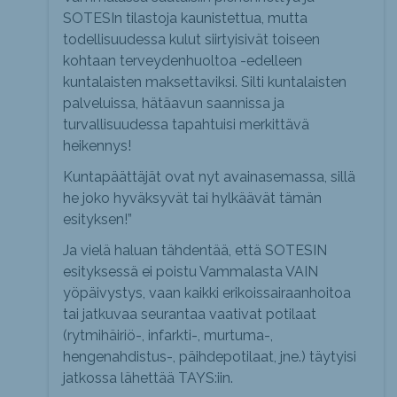
SOTESIn tilastoja kaunistettua, mutta
todellisuudessa kulut siirtyisivät toiseen
kohtaan terveydenhuoltoa -edelleen
kuntalaisten maksettaviksi. Silti kuntalaisten
palveluissa, hätäavun saannissa ja
turvallisuudessa tapahtuisi merkittävä
heikennys!
Kuntapäättäjät ovat nyt avainasemassa, sillä
he joko hyväksyvät tai hylkäävät tämän
esityksen!”
Ja vielä haluan tähdentää, että SOTESIN
esityksessä ei poistu Vammalasta VAIN
yöpäivystys, vaan kaikki erikoissairaanhoitoa
tai jatkuvaa seurantaa vaativat potilaat
(rytmihäiriö-, infarkti-, murtuma-,
hengenahdistus-, päihdepotilaat, jne.) täytyisi
jatkossa lähettää TAYS:iin.