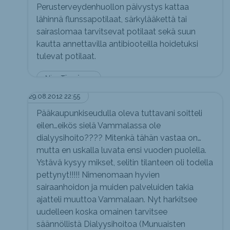
Perusterveydenhuollon päivystys kattaa
lähinnä flunssapotilaat, särkylääkettä tai
sairaslomaa tarvitsevat potilaat sekä suun
kautta annettavilla antibiooteilla hoidetuksi
tulevat potilaat.
Nina Törmänen
29.08.2012 22:55
Pääkaupunkiseudulla oleva tuttavani soitteli
eilen…eikös sielä Vammalassa ole
dialyysihoito???? Mitenkä tähän vastaa on…
mutta en uskalla luvata ensi vuoden puolella.
Ystävä kysyy mikset, selitin tilanteen oli todella
pettynyt!!!!! Nimenomaan hyvien
sairaanhoidon ja muiden palveluiden takia
ajatteli muuttoa Vammalaan. Nyt harkitsee
uudelleen koska omainen tarvitsee
säännöllistä Dialyysihoitoa (Munuaisten