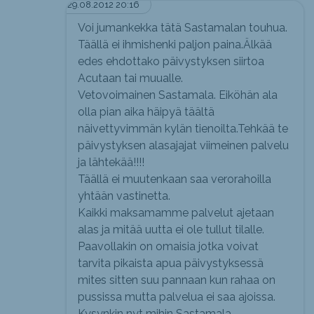
29.08.2012 20:16
Voi jumankekka tätä Sastamalan touhua.
Täällä ei ihmishenki paljon paina.Älkää
edes ehdottako päivystyksen siirtoa
Acutaan tai muualle.
Vetovoimainen Sastamala. Eiköhän ala
olla pian aika häipyä täältä
näivettyvimmän kylän tienoilta.Tehkää te
päivystyksen alasajajat viimeinen palvelu
ja lähtekää!!!!
Täällä ei muutenkaan saa verorahoilla
yhtään vastinetta.
Kaikki maksamamme palvelut ajetaan
alas ja mitää uutta ei ole tullut tilalle.
Paavollakin on omaisia jotka voivat
tarvita pikaista apua päivystyksessä
mites sitten suu pannaan kun rahaa on
pussissa mutta palvelua ei saa ajoissa.
Kysynkin nyt mihin Sastamala