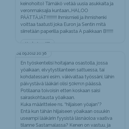
keinohoito) Tämäkö vetää uusia asukkaita ja
veronmaksajia kuntaan…HALOO
PÄÄTTÄJÄT!!!!!!!!! Ihmismieli ja ihmishenki
voittaa taatusti joka Euron ja Sentin mitä
siirretään paperilla paikasta A paikkaan B!!!!!!
Huolestunut!!!!
04.09.2012 20:36
En työskentelisi hoitajana osastolla, jossa
yöaikaan, elvytystilanteen sattuessa, tai
kohdatessani esim. väkivaltaa työssäni, lähin
päivystävä lääkäri olisi 50km:n päässä.
Potilaana toivoisin etten koskaan saisi
sairaskohtausta yöaikaan.
Kuka määrittelee ns. “hiljaisen yöajan”?
Entä kun tähän hiljaiseen yöaikaan osuukin
useampi lääkärin fyysistä läsnäoloa vaativa
tilanne Sastamalassa? Kenen on vastuu, ja