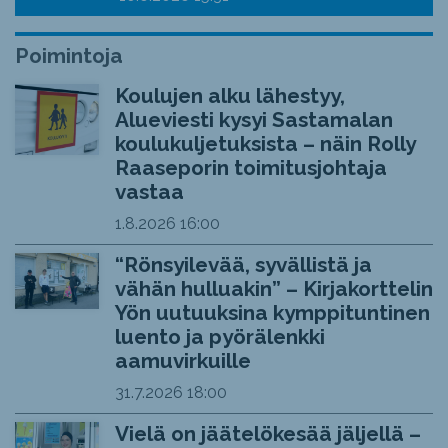
Poimintoja
Koulujen alku lähestyy,
Alueviesti kysyi Sastamalan
koulukuljetuksista – näin Rolly
Raaseporin toimitusjohtaja
vastaa
1.8.2026
16:00
“Rönsyilevää, syvällistä ja
vähän hulluakin” – Kirjakorttelin
Yön uutuuksina kymppituntinen
luento ja pyörälenkki
aamuvirkuille
31.7.2026
18:00
Vielä on jäätelökesää jäljellä –