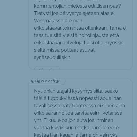
kommentoijan mielestä edullisempaa?
Tietysti jos päivystys ajetaan alas ei
Vammalassa ole pian
erikoislääkäritoimintaa ollenkaan. Tämä ei
taas tue sitä yleistä hoitolinjausta että
erikoislääkäripalveluja tulisi olla myöskin
siellä missä potilaat asuvat,
syrjäseuduillakin.
Nimetön
05.09.2012 18:32
Nyt onkin laajalti kysymys siitä, saako
täällä tuppukylässä nopeasti apua ihan
tavallisessa hätätilanteessa ei siihen aina
erikoisairanhoitoa tarvita esim. kolarissa
ym. Ei kuule paljon auta jos ihminen
vuotaa kuiviin kun matka Tampereelle
kestää liian kauan ja tämä on vain yksi