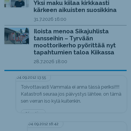
Yksi maku kiilaa kirkkaasti
kärkeen aikuisten suosikkina
31.7.2026
16:00
Iloista menoa Sikajuhlista
tansseihin – Tyrvään
moottorikerho pyörittää nyt
tapahtumien taloa Kiikassa
28.7.2026
18:00
04.09.2012 13:55
Toivottavasti Vammala ei anna tässä periksi!!!!
Katastrofi seuraa jos päivystys lähtee, on tämä
sen verran iso kylä kuitenkin.
Nimetön
04.09.2012 16:42