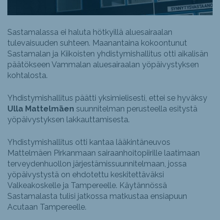
Sastamalassa ei haluta hötkyillä aluesairaalan
tulevaisuuden suhteen. Maanantaina kokoontunut
Sastamalan ja Kiikoisten yhdistymishallitus otti aikalisän
päätökseen Vammalan aluesairaalan yöpäivystyksen
kohtalosta.
Yhdistymishallitus päätti yksimielisesti, ettei se hyväksy
Ulla Mattelmäen
suunnitelman perusteella esitystä
yöpäivystyksen lakkauttamisesta.
Yhdistymishallitus otti kantaa lääkintäneuvos
Mattelmäen Pirkanmaan sairaanhoitopiirille laatimaan
terveydenhuollon järjestämissuunnitelmaan, jossa
yöpäivystystä on ehdotettu keskitettäväksi
Valkeakoskelle ja Tampereelle. Käytännössä
Sastamalasta tulisi jatkossa matkustaa ensiapuun
Acutaan Tampereelle.