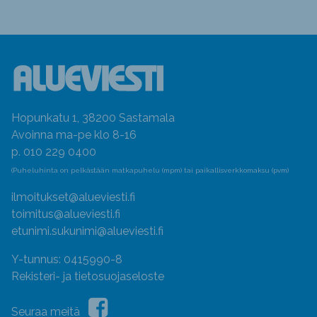
Hopunkatu 1, 38200 Sastamala
Avoinna ma-pe klo 8-16
p. 010 229 0400
(Puheluhinta on pelkästään matkapuhelu (mpm) tai paikallisverkkomaksu (pvm)
ilmoitukset@alueviesti.fi
toimitus@alueviesti.fi
etunimi.sukunimi@alueviesti.fi
Y-tunnus: 0415990-8
Rekisteri- ja tietosuojaseloste
Seuraa meitä