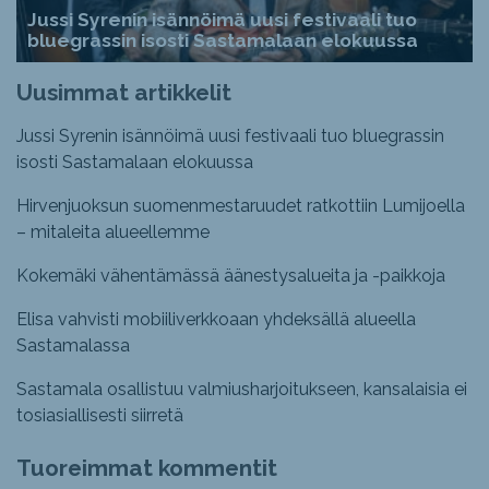
Jussi Syrenin isännöimä uusi festivaali tuo
bluegrassin isosti Sastamalaan elokuussa
Uusimmat artikkelit
Jussi Syrenin isännöimä uusi festivaali tuo bluegrassin
isosti Sastamalaan elokuussa
Hirvenjuoksun suomenmestaruudet ratkottiin Lumijoella
– mitaleita alueellemme
Kokemäki vähentämässä äänestysalueita ja -paikkoja
Elisa vahvisti mobiiliverkkoaan yhdeksällä alueella
Sastamalassa
Sastamala osallistuu valmiusharjoitukseen, kansalaisia ei
tosiasiallisesti siirretä
Tuoreimmat kommentit