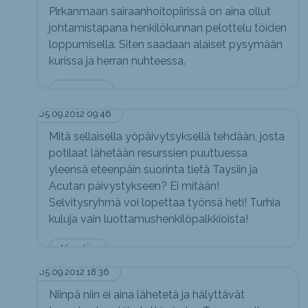
Pirkanmaan sairaanhoitopiirissä on aina ollut
johtamistapana henkilökunnan pelottelu töiden
loppumisella. Siten saadaan alaiset pysymään
kurissa ja herran nuhteessa.
....................
05.09.2012 09:46
Mitä sellaisella yöpäivytsyksellä tehdään, josta
potilaat lähetään resurssien puuttuessa
yleensä eteenpäin suorinta tietä Taysiin ja
Acutan päivystykseen? Ei mitään!
Selvitysryhmä voi lopettaa työnsä heti! Turhia
kuluja vain luottamushenkilöpalkkioista!
Nimetön
05.09.2012 18:36
Niinpä niin ei aina lähetetä ja hälyttävät