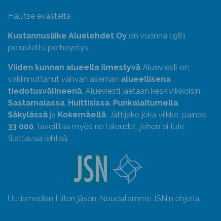
Hallitse evästeitä
Kustannusliike Aluelehdet Oy
on vuonna 1981
perustettu perheyritys.
Viiden kunnan alueella ilmestyvä
Alueviesti on
vakiinnuttanut vahvan aseman
alueellisena
tiedotusvälineenä
. Alueviesti jaetaan keskiviikkoisin
Sastamalassa
,
Huittisissa
,
Punkalaitumella
,
Säkylässä
ja
Kokemäellä
. Jättijako joka viikko, painos
33 000
, tavoittaa myös ne taloudet, johon ei tule
tilattavaa lehteä.
Uutismedian Liiton jäsen. Noudatamme JSN:n ohjeita.