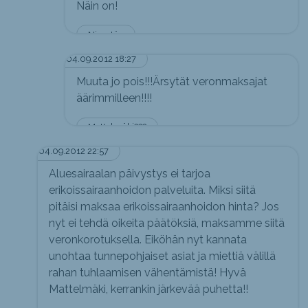
Näin on!
Nimetön
04.09.2012 18:27
Muuta jo pois!!!Ärsytät veronmaksajat
äärimmilleen!!!!
Mattelmäki???
04.09.2012 22:57
Aluesairaalan päivystys ei tarjoa
erikoissairaanhoidon palveluita. Miksi siitä
pitäisi maksaa erikoissairaanhoidon hinta? Jos
nyt ei tehdä oikeita päätöksiä, maksamme siitä
veronkorotuksella. Eiköhän nyt kannata
unohtaa tunnepohjaiset asiat ja miettiä välillä
rahan tuhlaamisen vähentämistä! Hyvä
Mattelmäki, kerrankin järkevää puhetta!!