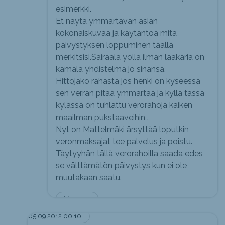
esimerkki.
Et näytä ymmärtävän asian
kokonaiskuvaa ja käytäntöä mitä
päivystyksen loppuminen täällä
merkitsisi.Sairaala yöllä ilman lääkäriä on
kamala yhdistelmä jo sinänsä.
Hittojako rahasta jos henki on kyseessä
sen verran pitää ymmärtää ja kyllä tässä
kylässä on tuhlattu verorahoja kaiken
maailman pukstaaveihin .
Nyt on Mattelmäki ärsyttää loputkin
veronmaksajat tee palvelus ja poistu.
Täytyyhän tällä verorahoilla saada edes
se välttämätön päivystys kun ei ole
muutakaan saatu.
Voi sylvi!
05.09.2012 00:10