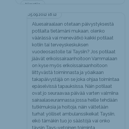
Nimetön
05.09.2012 16:12
Aluesairaalaan otetaan päivystyksestä
potilaita tietämäni mukaan, olenko
väärässä vai menevätkö kaikki potilaat
kotiin tai terveyskeskuksen
vuodeosastolle tai Taysiin? Jos potilaat
jäävät erikoissairaanhoitoon Vammalaan
on kyse myös erikoissairaanhoitoon
liittyvästä toiminnasta ja yöaikaan
takapäivystäjä on se joka ohjaa toimintaa
epäselvissä tapauksissa. Näin potilaat
ovat jo seuraavaa päivää varten valmiina
sairaalaseurannassa jossa heille tehdään
tutkimuksia ja hoitoja, näin vältetään
turhat yölliset ambulanssikeikat Taysiin,
eikö tämäkin tuo jo säästöjä vai onko
täysin Tays-vetoinen toiminta