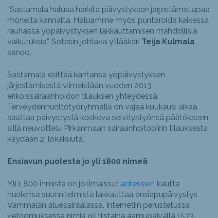
“Sastamala haluaa harkita päivystyksen järjestämistapaa
monelta kannalta. Haluamme myös puntaroida kaikessa
rauhassa yöpäivystyksen lakkauttamisen mahdollisia
vaikutuksia”, Sotesin johtava ylilääkäri
Teija Kulmala
sanoo.
Sastamala esittää kantansa yöpäivystyksen
järjestämisestä viimeistään vuoden 2013
erikoissairaanhoidon tilauksen yhteydessä.
Terveydenhuoltotyöryhmällä on vajaa kuukausi aikaa
saattaa päivystystä koskeva selvitystyönsä päätökseen,
sillä neuvottelu Pirkanmaan sairaanhoitopiirin tilauksesta
käydään 2. lokakuuta.
Ensiavun puolesta jo yli 1800 nimeä
Yli 1 800 ihmistä on jo ilmaissut
adressien
kautta
huolensa suunnitelmista lakkauttaa ensiapupäivystys
Vammalan aluesairaalassa. Internetiin perustetussa
vetoomuksessa nimiä oli tiistaina aamupäivällä 1573.