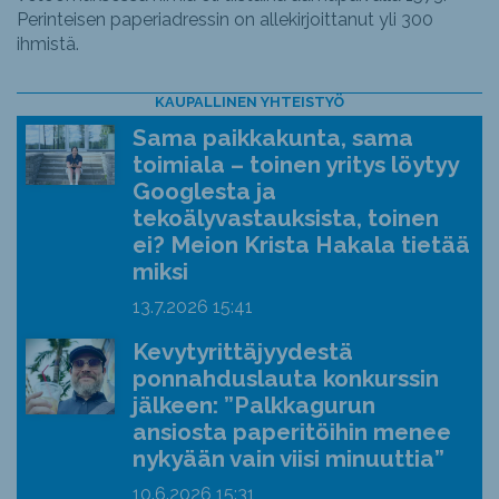
Perinteisen paperiadressin on allekirjoittanut yli 300
ihmistä.
KAUPALLINEN YHTEISTYÖ
Sama paikkakunta, sama
toimiala – toinen yritys löytyy
Googlesta ja
tekoälyvastauksista, toinen
ei? Meion Krista Hakala tietää
miksi
13.7.2026
15:41
Kevytyrittäjyydestä
ponnahduslauta konkurssin
jälkeen: ”Palkkagurun
ansiosta paperitöihin menee
nykyään vain viisi minuuttia”
10.6.2026
15:31