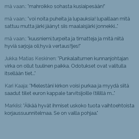
mä vaan.: "
mahroikko sohasta kusiaipesään!
"
mä vaan.: "
voi noita puheita ja lupauksia! lupaillaan mitä
sattuu mutta järki jäänyt siis maalaisjärki jonnekki...
"
mä vaan.: "
kuusniemi.turpeita ja timatteja ja mitä niitä
hyviä sarjoja oli,hyvä vertaus!!jes!
"
Jukka Matias Keskinen: "
Punkalaitumen kunnanjohtajan
virka on ollut tuulinen paikka. Odotukset ovat valitulla
itsellään tiet...
"
Kari Kaaja: "
Mielestäni kirkon voisi purkaa ja myydä siitä
saadut tiilet euron kappale tarvitsijoille (tiilillä m...
"
Markiisi: "
Älkää hyvät ihmiset uskoko tuota vaihtoehtoista
korjaussuunnitelmaa. Se on vailla pohjaa.
"