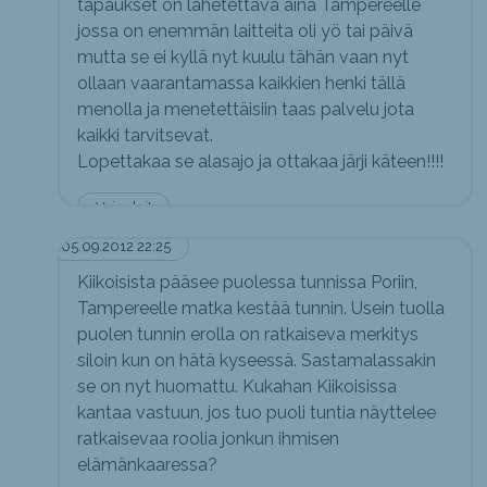
tapaukset on lähetettävä aina Tampereelle
jossa on enemmän laitteita oli yö tai päivä
mutta se ei kyllä nyt kuulu tähän vaan nyt
ollaan vaarantamassa kaikkien henki tällä
menolla ja menetettäisiin taas palvelu jota
kaikki tarvitsevat.
Lopettakaa se alasajo ja ottakaa järji käteen!!!!
Voi sylvi!
05.09.2012 22:25
Kiikoisista pääsee puolessa tunnissa Poriin,
Tampereelle matka kestää tunnin. Usein tuolla
puolen tunnin erolla on ratkaiseva merkitys
siloin kun on hätä kyseessä. Sastamalassakin
se on nyt huomattu. Kukahan Kiikoisissa
kantaa vastuun, jos tuo puoli tuntia näyttelee
ratkaisevaa roolia jonkun ihmisen
elämänkaaressa?