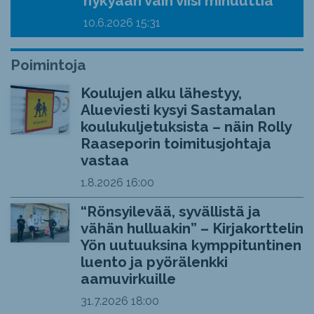
nykyään vain viisi minuuttia”
10.6.2026
15:31
Poimintoja
Koulujen alku lähestyy,
Alueviesti kysyi Sastamalan
koulukuljetuksista – näin Rolly
Raaseporin toimitusjohtaja
vastaa
1.8.2026
16:00
“Rönsyilevää, syvällistä ja
vähän hulluakin” – Kirjakorttelin
Yön uutuuksina kymppituntinen
luento ja pyörälenkki
aamuvirkuille
31.7.2026
18:00