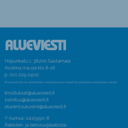
Hopunkatu 1, 38200 Sastamala
Avoinna ma-pe klo 8-16
p. 010 229 0400
(Puheluhinta on pelkästään matkapuhelu (mpm) tai paikallisverkkomaksu (pvm)
ilmoitukset@alueviesti.fi
toimitus@alueviesti.fi
etunimi.sukunimi@alueviesti.fi
Y-tunnus: 0415990-8
Rekisteri- ja tietosuojaseloste