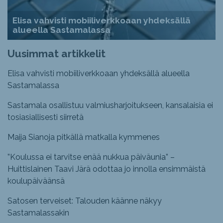
Elisa vahvisti mobiiliverkkoaan yhdeksällä
alueella Sastamalassa
Uusimmat artikkelit
Elisa vahvisti mobiiliverkkoaan yhdeksällä alueella
Sastamalassa
Sastamala osallistuu valmiusharjoitukseen, kansalaisia ei
tosiasiallisesti siirretä
Maija Sianoja pitkällä matkalla kymmenes
”Koulussa ei tarvitse enää nukkua päiväunia” –
Huittislainen Taavi Järä odottaa jo innolla ensimmäistä
koulupäiväänsä
Satosen terveiset: Talouden käänne näkyy
Sastamalassakin