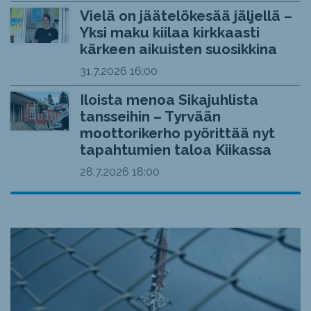
Vielä on jäätelökesää jäljellä –
Yksi maku kiilaa kirkkaasti
kärkeen aikuisten suosikkina
31.7.2026
16:00
Iloista menoa Sikajuhlista
tansseihin – Tyrvään
moottorikerho pyörittää nyt
tapahtumien taloa Kiikassa
28.7.2026
18:00