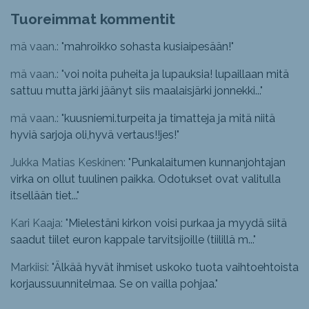
Tuoreimmat kommentit
mä vaan.: "
mahroikko sohasta kusiaipesään!
"
mä vaan.: "
voi noita puheita ja lupauksia! lupaillaan mitä
sattuu mutta järki jäänyt siis maalaisjärki jonnekki...
"
mä vaan.: "
kuusniemi.turpeita ja timatteja ja mitä niitä
hyviä sarjoja oli,hyvä vertaus!!jes!
"
Jukka Matias Keskinen: "
Punkalaitumen kunnanjohtajan
virka on ollut tuulinen paikka. Odotukset ovat valitulla
itsellään tiet...
"
Kari Kaaja: "
Mielestäni kirkon voisi purkaa ja myydä siitä
saadut tiilet euron kappale tarvitsijoille (tiilillä m...
"
Markiisi: "
Älkää hyvät ihmiset uskoko tuota vaihtoehtoista
korjaussuunnitelmaa. Se on vailla pohjaa.
"