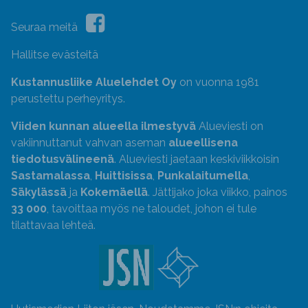
Seuraa meitä
Hallitse evästeitä
Kustannusliike Aluelehdet Oy
on vuonna 1981
perustettu perheyritys.
Viiden kunnan alueella ilmestyvä
Alueviesti on
vakiinnuttanut vahvan aseman
alueellisena
tiedotusvälineenä
. Alueviesti jaetaan keskiviikkoisin
Sastamalassa
,
Huittisissa
,
Punkalaitumella
,
Säkylässä
ja
Kokemäellä
. Jättijako joka viikko, painos
33 000
, tavoittaa myös ne taloudet, johon ei tule
tilattavaa lehteä.