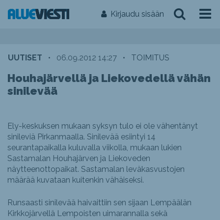
Kirjaudu sisään
UUTISET
•
06.09.2012 14:27
•
TOIMITUS
Houhajärvellä ja Liekovedellä vähän
sinilevää
Ely-keskuksen mukaan syksyn tulo ei ole vähentänyt
sinileviä Pirkanmaalla. Sinilevää esiintyi 14
seurantapaikalla kuluvalla viikolla, mukaan lukien
Sastamalan Houhajärven ja Liekoveden
näytteenottopaikat. Sastamalan leväkasvustojen
määrää kuvataan kuitenkin vähäiseksi.
Runsaasti sinilevää haivaittiin sen sijaan Lempäälän
Kirkkojärvellä Lempoisten uimarannalla sekä