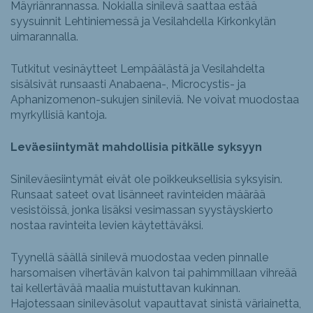
Mäyriänrannassa. Nokialla sinilevä saattaa estää
syysuinnit Lehtiniemessä ja Vesilahdella Kirkonkylän
uimarannalla.
Tutkitut vesinäytteet Lempäälästä ja Vesilahdelta
sisälsivät runsaasti Anabaena-, Microcystis- ja
Aphanizomenon-sukujen sinileviä. Ne voivat muodostaa
myrkyllisiä kantoja.
Leväesiintymät mahdollisia pitkälle syksyyn
Sinileväesiintymät eivät ole poikkeuksellisia syksyisin.
Runsaat sateet ovat lisänneet ravinteiden määrää
vesistöissä, jonka lisäksi vesimassan syystäyskierto
nostaa ravinteita levien käytettäväksi.
Tyynellä säällä sinilevä muodostaa veden pinnalle
harsomaisen vihertävän kalvon tai pahimmillaan vihreää
tai kellertävää maalia muistuttavan kukinnan.
Hajotessaan sinileväsolut vapauttavat sinistä väriainetta,