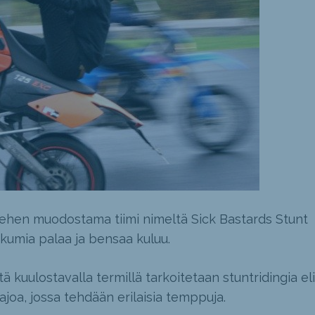
ehen muodostama tiimi nimeltä Sick Bastards Stunt
umia palaa ja bensaa kuluu.
ä kuulostavalla termillä tarkoitetaan stuntridingia eli
joa, jossa tehdään erilaisia temppuja.