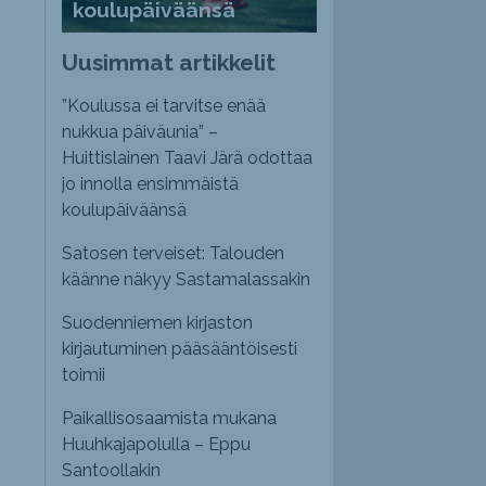
koulupäiväänsä
Uusimmat artikkelit
”Koulussa ei tarvitse enää
nukkua päiväunia” –
Huittislainen Taavi Järä odottaa
jo innolla ensimmäistä
koulupäiväänsä
Satosen terveiset: Talouden
käänne näkyy Sastamalassakin
Suodenniemen kirjaston
kirjautuminen pääsääntöisesti
toimii
Paikallisosaamista mukana
Huuhkajapolulla – Eppu
Santoollakin