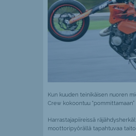
Kun kuuden teinikäisen nuoren mi
Crew kokoontuu “pommittamaan” k
Harrastajapiireissä räjähdysherkält
moottoripyörällä tapahtuvaa taitoa