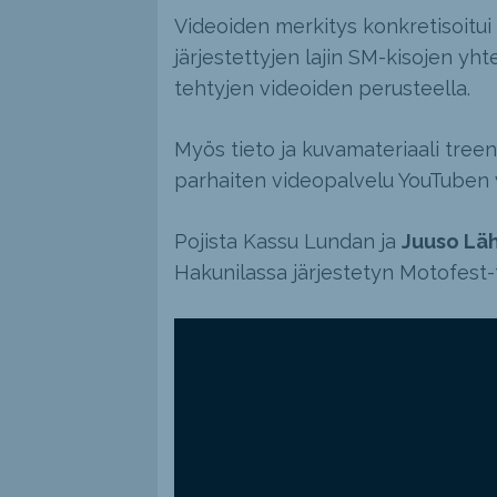
Videoiden merkitys konkretisoitui
järjestettyjen lajin SM-kisojen yhtey
tehtyjen videoiden perusteella.
Myös tieto ja kuvamateriaali treen
parhaiten videopalvelu YouTuben v
Pojista Kassu Lundan ja
Juuso Lä
Hakunilassa järjestetyn Motofest