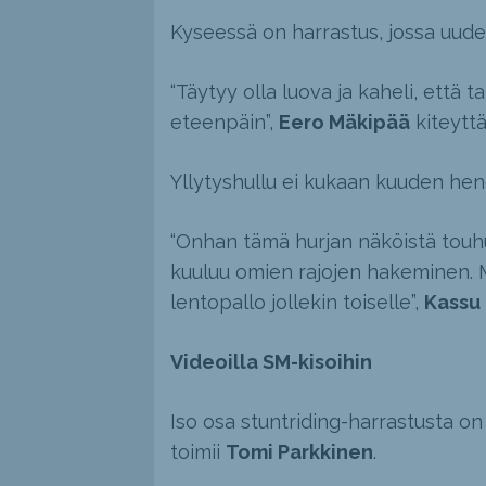
Kyseessä on harrastus, jossa uude
“Täytyy olla luova ja kaheli, että
eteenpäin”,
Eero Mäkipää
kiteyttä
Yllytyshullu ei kukaan kuuden he
“Onhan tämä hurjan näköistä touhu
kuuluu omien rajojen hakeminen. 
lentopallo jollekin toiselle”,
Kassu
Videoilla SM-kisoihin
Iso osa stuntriding-harrastusta on
toimii
Tomi Parkkinen
.