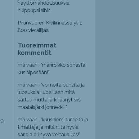
näyttömahdollisuuksia
huippupeleihin
Pirunvuoren Kivilinnassa yli 1
800 vierailijaa
Tuoreimmat
kommentit
mä vaan.: "
mahroikko sohasta
kusiaipesään!
"
mä vaan.: "
voi noita puheita ja
lupauksia! lupaillaan mitä
sattuu mutta järki jäänyt siis
maalaisjärki jonnekki...
"
mä vaan.: "
kuusniemi.turpeita ja
na
timatteja ja mitä niitä hyviä
sarjoja oli,hyvä vertaus!!jes!
"