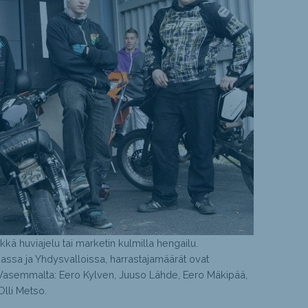
lkkä huviajelu tai marketin kulmilla hengailu.
niassa ja Yhdysvalloissa, harrastajamäärät ovat
asemmalta: Eero Kylven, Juuso Lähde, Eero Mäkipää,
lli Metso.