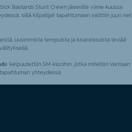
 Sick Bastards Stunt Crewn jäsenille viime kuussa
dessä, sillä kilpailijat tapahtumaan valittiin juuri nett
eistä, uusimmista tempuista ja kisareissuista leviää
älityksellä.
hd
e kelpuutettiin SM-kisoihin, jotka miteltiin Vantaan
-tapahtuman yhteydessä.