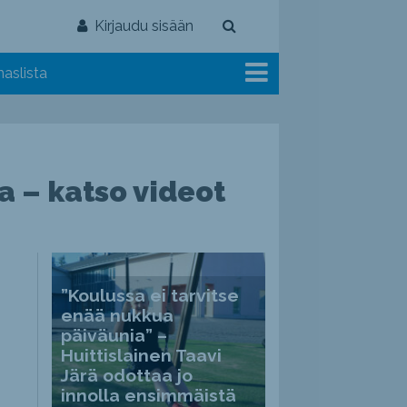
Kirjaudu sisään
aslista
 – katso videot
”Koulussa ei tarvitse
enää nukkua
päiväunia” –
Huittislainen Taavi
Järä odottaa jo
innolla ensimmäistä