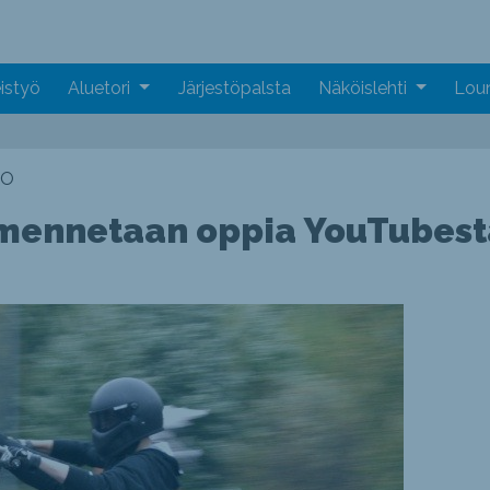
istyö
Aluetori
Järjestöpalsta
Näköislehti
Loun
LO
mennetaan oppia YouTubesta