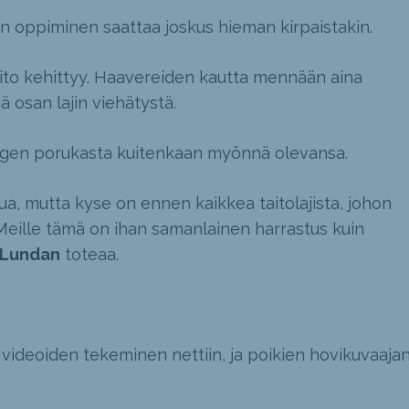
n oppiminen saattaa joskus hieman kirpaistakin.
 taito kehittyy. Haavereiden kautta mennään aina
ä osan lajin viehätystä.
ngen porukasta kuitenkaan myönnä olevansa.
a, mutta kyse on ennen kaikkea taitolajista, johon
Meille tämä on ihan samanlainen harrastus kuin
 Lundan
toteaa.
 videoiden tekeminen nettiin, ja poikien hovikuvaaja