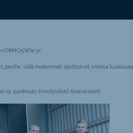
?v=O8MC5iWiw3c
perille, sillä molemmat sijoittuivat omissa luokissa
na 19. syyskuuta ilmestyvästä Alueviestistä.