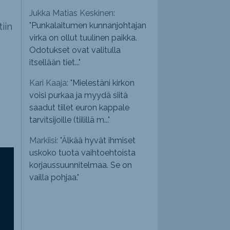
Jukka Matias Keskinen:
"
Punkalaitumen kunnanjohtajan
iin
virka on ollut tuulinen paikka.
Odotukset ovat valitulla
itsellään tiet...
"
Kari Kaaja: "
Mielestäni kirkon
voisi purkaa ja myydä siitä
saadut tiilet euron kappale
tarvitsijoille (tiilillä m...
"
Markiisi: "
Älkää hyvät ihmiset
uskoko tuota vaihtoehtoista
korjaussuunnitelmaa. Se on
vailla pohjaa.
"