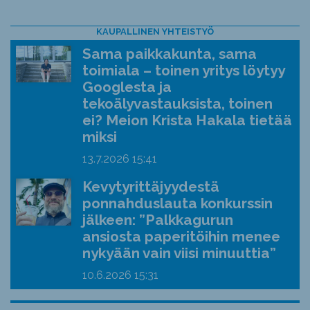
KAUPALLINEN YHTEISTYÖ
Sama paikkakunta, sama
toimiala – toinen yritys löytyy
Googlesta ja
tekoälyvastauksista, toinen
ei? Meion Krista Hakala tietää
miksi
13.7.2026
15:41
Kevytyrittäjyydestä
ponnahduslauta konkurssin
jälkeen: ”Palkkagurun
ansiosta paperitöihin menee
nykyään vain viisi minuuttia”
10.6.2026
15:31