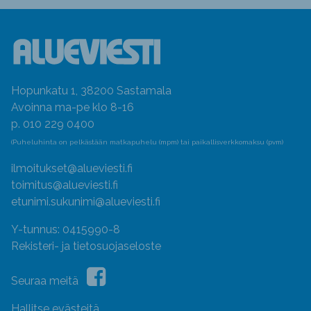
Hopunkatu 1, 38200 Sastamala
Avoinna ma-pe klo 8-16
p. 010 229 0400
(Puheluhinta on pelkästään matkapuhelu (mpm) tai paikallisverkkomaksu (pvm)
ilmoitukset@alueviesti.fi
toimitus@alueviesti.fi
etunimi.sukunimi@alueviesti.fi
Y-tunnus: 0415990-8
Rekisteri- ja tietosuojaseloste
Seuraa meitä
Hallitse evästeitä