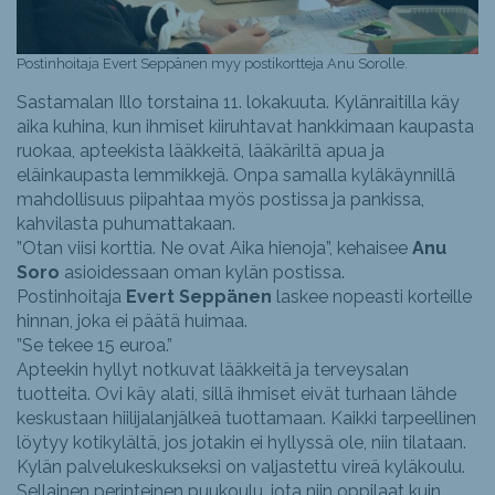
Postinhoitaja Evert Seppänen myy postikortteja Anu Sorolle.
Sastamalan Illo torstaina 11. lokakuuta. Kylänraitilla käy
aika kuhina, kun ihmiset kiiruhtavat hankkimaan kaupasta
ruokaa, apteekista lääkkeitä, lääkäriltä apua ja
eläinkaupasta lemmikkejä. Onpa samalla kyläkäynnillä
mahdollisuus piipahtaa myös postissa ja pankissa,
kahvilasta puhumattakaan.
”Otan viisi korttia. Ne ovat Aika hienoja”, kehaisee
Anu
Soro
asioidessaan oman kylän postissa.
Postinhoitaja
Evert Seppänen
laskee nopeasti korteille
hinnan, joka ei päätä huimaa.
”Se tekee 15 euroa.”
Apteekin hyllyt notkuvat lääkkeitä ja terveysalan
tuotteita. Ovi käy alati, sillä ihmiset eivät turhaan lähde
keskustaan hiilijalanjälkeä tuottamaan. Kaikki tarpeellinen
löytyy kotikylältä, jos jotakin ei hyllyssä ole, niin tilataan.
Kylän palvelukeskukseksi on valjastettu vireä kyläkoulu.
Sellainen perinteinen puukoulu, jota niin oppilaat kuin