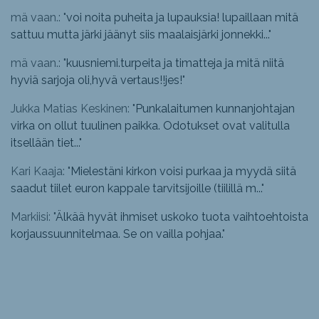
mä vaan.: "
voi noita puheita ja lupauksia! lupaillaan mitä
sattuu mutta järki jäänyt siis maalaisjärki jonnekki...
"
mä vaan.: "
kuusniemi.turpeita ja timatteja ja mitä niitä
hyviä sarjoja oli,hyvä vertaus!!jes!
"
Jukka Matias Keskinen: "
Punkalaitumen kunnanjohtajan
virka on ollut tuulinen paikka. Odotukset ovat valitulla
itsellään tiet...
"
Kari Kaaja: "
Mielestäni kirkon voisi purkaa ja myydä siitä
saadut tiilet euron kappale tarvitsijoille (tiilillä m...
"
Markiisi: "
Älkää hyvät ihmiset uskoko tuota vaihtoehtoista
korjaussuunnitelmaa. Se on vailla pohjaa.
"