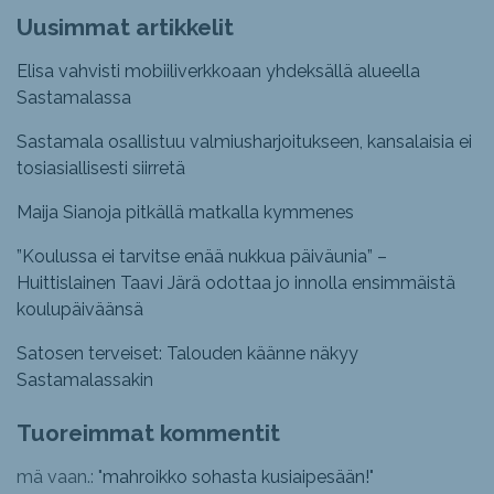
Uusimmat artikkelit
Elisa vahvisti mobiiliverkkoaan yhdeksällä alueella
Sastamalassa
Sastamala osallistuu valmiusharjoitukseen, kansalaisia ei
tosiasiallisesti siirretä
Maija Sianoja pitkällä matkalla kymmenes
”Koulussa ei tarvitse enää nukkua päiväunia” –
Huittislainen Taavi Järä odottaa jo innolla ensimmäistä
koulupäiväänsä
Satosen terveiset: Talouden käänne näkyy
Sastamalassakin
Tuoreimmat kommentit
mä vaan.: "
mahroikko sohasta kusiaipesään!
"