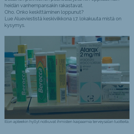
heidän vanhempansakin rakastavat.
Oho. Onko keskittäminen loppunut?
Lue Alueviestistä keskiviikkona 17. lokakuuta mistä on
kysymys.
Illon apteekin hyllyt notkuvat ihmisten kaipaamia terveysalan tuotteita.