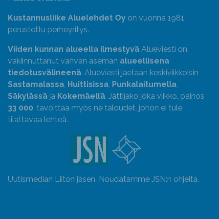
Kustannusliike Aluelehdet Oy
on vuonna 1981
perustettu perheyritys.
Viiden kunnan alueella ilmestyvä
Alueviesti on
vakiinnuttanut vahvan aseman
alueellisena
tiedotusvälineenä
. Alueviesti jaetaan keskiviikkoisin
Sastamalassa
,
Huittisissa
,
Punkalaitumella
,
Säkylässä
ja
Kokemäellä
. Jättijako joka viikko, painos
33 000
, tavoittaa myös ne taloudet, johon ei tule
tilattavaa lehteä.
Uutismedian Liiton jäsen. Noudatamme JSN:n ohjeita.