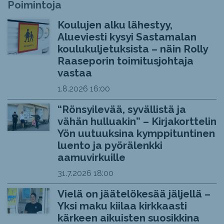
Poimintoja
Koulujen alku lähestyy,
Alueviesti kysyi Sastamalan
koulukuljetuksista – näin Rolly
Raaseporin toimitusjohtaja
vastaa
1.8.2026
16:00
“Rönsyilevää, syvällistä ja
vähän hulluakin” – Kirjakorttelin
Yön uutuuksina kymppituntinen
luento ja pyörälenkki
aamuvirkuille
31.7.2026
18:00
Vielä on jäätelökesää jäljellä –
Yksi maku kiilaa kirkkaasti
kärkeen aikuisten suosikkina