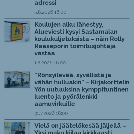
adressi
5.8.2026
18:00
Koulujen alku lähestyy,
Alueviesti kysyi Sastamalan
koulukuljetuksista – näin Rolly
Raaseporin toimitusjohtaja
vastaa
1.8.2026
16:00
“Rönsyilevää, syvällistä ja
vähän hulluakin” – Kirjakorttelin
Yön uutuuksina kymppituntinen
luento ja pyörälenkki
aamuvirkuille
31.7.2026
18:00
Vielä on jäätelökesää jäljellä –
Yksi maku kiilaa kirkkaasti