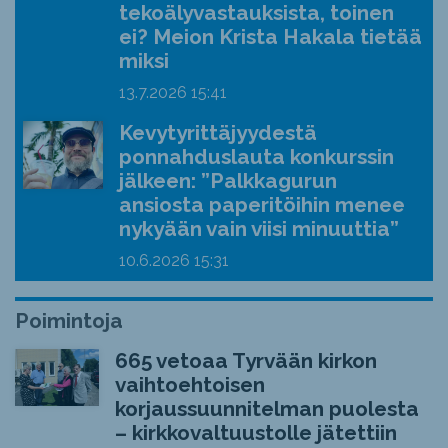
tekoälyvastauksista, toinen
ei? Meion Krista Hakala tietää
miksi
13.7.2026
15:41
Kevytyrittäjyydestä
ponnahduslauta konkurssin
jälkeen: ”Palkkagurun
ansiosta paperitöihin menee
nykyään vain viisi minuuttia”
10.6.2026
15:31
Poimintoja
665 vetoaa Tyrvään kirkon
vaihtoehtoisen
korjaussuunnitelman puolesta
– kirkkovaltuustolle jätettiin