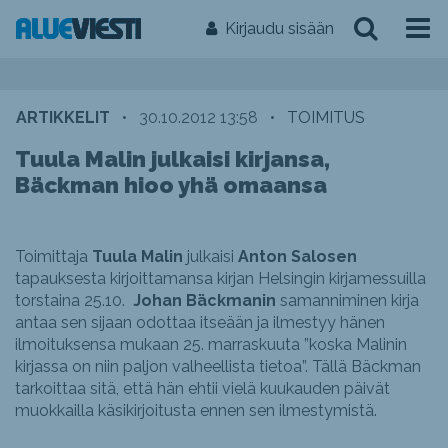
Kirjaudu sisään
ARTIKKELIT
•
30.10.2012 13:58
•
TOIMITUS
Tuula Malin julkaisi kirjansa,
Bäckman hioo yhä omaansa
Toimittaja
Tuula Malin
julkaisi
Anton Salosen
tapauksesta kirjoittamansa kirjan Helsingin kirjamessuilla
torstaina 25.10.
Johan Bäckmanin
samanniminen kirja
antaa sen sijaan odottaa itseään ja ilmestyy hänen
ilmoituksensa mukaan 25. marraskuuta ”koska Malinin
kirjassa on niin paljon valheellista tietoa”. Tällä Bäckman
tarkoittaa sitä, että hän ehtii vielä kuukauden päivät
muokkailla käsikirjoitusta ennen sen ilmestymistä.