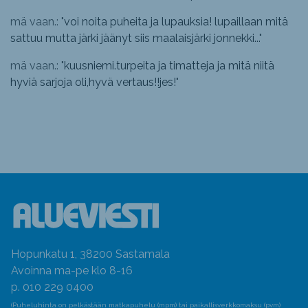
mä vaan.: "
voi noita puheita ja lupauksia! lupaillaan mitä
sattuu mutta järki jäänyt siis maalaisjärki jonnekki...
"
mä vaan.: "
kuusniemi.turpeita ja timatteja ja mitä niitä
hyviä sarjoja oli,hyvä vertaus!!jes!
"
Hopunkatu 1, 38200 Sastamala
Avoinna ma-pe klo 8-16
p. 010 229 0400
(Puheluhinta on pelkästään matkapuhelu (mpm) tai paikallisverkkomaksu (pvm)