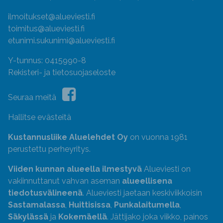
ilmoitukset@alueviesti.fi
toimitus@alueviesti.fi
etunimi.sukunimi@alueviesti.fi
Y-tunnus: 0415990-8
Rekisteri- ja tietosuojaseloste
Seuraa meitä
Hallitse evästeitä
Kustannusliike Aluelehdet Oy
on vuonna 1981
perustettu perheyritys.
Viiden kunnan alueella ilmestyvä
Alueviesti on
vakiinnuttanut vahvan aseman
alueellisena
tiedotusvälineenä
. Alueviesti jaetaan keskiviikkoisin
Sastamalassa
,
Huittisissa
,
Punkalaitumella
,
Säkylässä
ja
Kokemäellä
. Jättijako joka viikko, painos