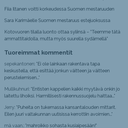
Fiia Iltanen voitti korkeudessa Suomen mestaruuden
Sara Karimäelle Suomen mestaruus estejuoksussa
Kotovuoren tilalla luonto ottaa syliinsä – ”Teemme tätä
ammattitaidolla, mutta myös suurella sydämellä”
Tuoreimmat kommentit
sepekantonen: "
Ei ole lainkaan rakentava tapa
keskustella, että esittää jonkun väitteen ja väitteen
perustelemisen...
"
Mullikuhnuri: "
Entisten kappelien kaikki myytävä onkin jo
laitettu lihoiksi. Harmillisesti rakennussuojelu haittaa...
"
Jerry: "
Puheita on tukemassa kansantalouden mittarit.
Eilen juuri valtakunnan uutisissa kerrottiin avoimien...
"
mä vaan.: "
mahroikko sohasta kusiaipesään!
"