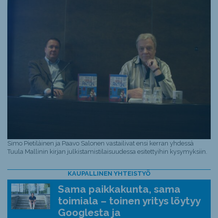
Simo Pietiläinen ja Paavo Salonen vastailivat ensi kerran yhdessä
Tuula Mallinin kirjan julkistamistilaisuudessa esitettyihin kysymyksiin.
KAUPALLINEN YHTEISTYÖ
Sama paikkakunta, sama
toimiala – toinen yritys löytyy
Googlesta ja