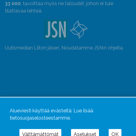
33 000
, tavoittaa myös ne taloudet, johon ei tule
tilattavaa lehteä.
Uutismedian Liiton jäsen. Noudatamme JSN:n ohjeita.
Alueviesti käyttää evästeitä:
Lue lisää
tietosuojaselosteestamme.
Alueviesti
ja
alueviesti.fi
ovat osa Kustannusliike
Välttämättömät
Asetukset
OK