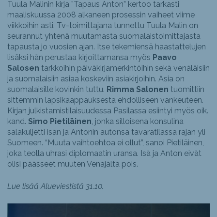
Tuula Malinin kirja ”Tapaus Anton” kertoo tarkasti
maaliskuussa 2008 alkaneen prosessin vaiheet viime
viikkoihin asti. Tv-toimittajana tunnettu Tuula Malin on
seurannut yhtenä muutamasta suomalaistoimittajasta
tapausta jo vuosien ajan. Itse tekemiensä haastattelujen
lisäksi hän perustaa kirjoittamansa myös
Paavo
Salosen
tarkkoihin päiväkirjamerkintöihin sekä venäläisiin
ja suomalaisiin asiaa koskeviin asiakirjoihin. Asia on
suomalaisille kovinkin tuttu.
Rimma Salonen
tuomittiin
sittemmin lapsikaappauksesta ehdolliseen vankeuteen.
Kirjan julkistamistilaisuudessa Pasilassa esiintyi myös oik.
kand.
Simo Pietiläinen
, jonka silloisena konsulina
salakuljetti isän ja Antonin autonsa tavaratilassa rajan yli
Suomeen. “Muuta vaihtoehtoa ei ollut”, sanoi Pietiläinen,
joka teolla uhrasi diplomaatin uransa. Isä ja Anton eivät
olisi päässeet muuten Venäjältä pois.
Lue lisää Alueviestistä 31.10.