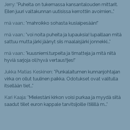
Jerry: "
Puheita on tukemassa kansantalouden mittarit.
Eilen juuri valtakunnan uutisissa kerrottiin avoimien...
"
mä vaan.: "
mahroikko sohasta kusiaipesään!
"
mä vaan.: "
voi noita puheita ja lupauksia! lupaillaan mitä
sattuu mutta järki jäänyt siis maalaisjärki jonnekki...
"
mä vaan.: "
kuusniemi.turpeita ja timatteja ja mitä niitä
hyviä sarjoja oli,hyvä vertaus!!jes!
"
Jukka Matias Keskinen: "
Punkalaitumen kunnanjohtajan
virka on ollut tuulinen paikka. Odotukset ovat valitulla
itsellään tiet...
"
Kari Kaaja: "
Mielestäni kirkon voisi purkaa ja myydä siitä
saadut tiilet euron kappale tarvitsijoille (tiilillä m...
"