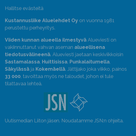
Hallitse evästeitä
Kustannusliike Aluelehdet Oy
on vuonna 1981
perustettu perheyritys.
Viiden kunnan alueella ilmestyvä
Alueviesti on
vakiinnuttanut vahvan aseman
alueellisena
tiedotusvälineenä
. Alueviesti jaetaan keskiviikkoisin
Sastamalassa
,
Huittisissa
,
Punkalaitumella
,
Säkylässä
ja
Kokemäellä
. Jättijako joka viikko, painos
33 000
, tavoittaa myös ne taloudet, johon ei tule
tilattavaa lehteä.
Uutismedian Liiton jäsen. Noudatamme JSN:n ohjeita.