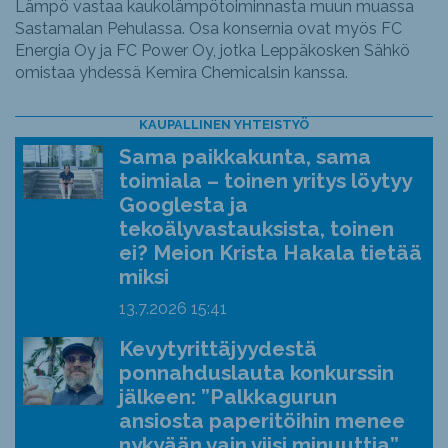
Lämpö vastaa kaukolämpötoiminnasta muun muassa
Sastamalan Pehulassa. Osa konsernia ovat myös FC
Energia Oy ja FC Power Oy, jotka Leppäkosken Sähkö
omistaa yhdessä Kemira Chemicalsin kanssa.
KAUPALLINEN YHTEISTYÖ
Sama paikkakunta, sama
toimiala – toinen yritys löytyy
Googlesta ja
tekoälyvastauksista, toinen
ei? Meion Krista Hakala tietää
miksi
13.7.2026
15:41
Kevytyrittäjyydestä
ponnahduslauta konkurssin
jälkeen: ”Palkkagurun
ansiosta paperitöihin menee
nykyään vain viisi minuuttia”