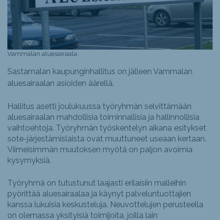
Vammalan aluesairaala.
Sastamalan kaupunginhallitus on jälleen Vammalan
aluesairaalan asioiden äärellä.
Hallitus asetti joulukuussa työryhmän selvittämään
aluesairaalan mahdollisia toiminnallisia ja hallinnollisia
vaihtoehtoja. Työryhmän työskentelyn aikana esitykset
sote-järjestämislaista ovat muuttuneet useaan kertaan.
Viimeisimmän muutoksen myötä on paljon avoimia
kysymyksiä.
Työryhmä on tutustunut laajasti erilaisiin malleihin
pyörittää aluesairaalaa ja käynyt palveluntuottajien
kanssa lukuisia keskusteluja. Neuvottelujen perusteella
on olemassa yksityisiä toimijoita, joilla lain