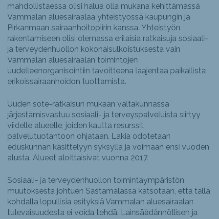
mahdollistaessa olisi halua olla mukana kehittämässä
Vammalan aluesairaalaa yhteistyössä kaupungin ja
Pirkanmaan sairaanhoitopiirin kanssa. Yhteistyön
rakentamiseen olisi olemassa erilaisia ratkaisuja sosiaali-
ja terveydenhuollon kokonaisulkoistuksesta vain
Vammalan aluesairaalan toimintojen
uudelleenorganisointiin tavoitteena laajentaa paikallista
erikoissairaanhoidon tuottamista.
Uuden sote-ratkaisun mukaan valtakunnassa
järjestämisvastuu sosiaali- ja terveyspalveluista siirtyy
viidelle alueelle, joiden kautta resurssit
palvelutuotantoon ohjataan. Lakia odotetaan
eduskunnan käsittelyyn syksyllä ja voimaan ensi vuoden
alusta. Alueet aloittaisivat vuonna 2017.
Sosiaali- ja terveydenhuollon toimintaympäristön
muutoksesta johtuen Sastamalassa katsotaan, että tällä
kohdalla lopullisia esityksiä Vammalan aluesairaalan
tulevaisuudesta ei voida tehdä. Lainsäädännöllisen ja