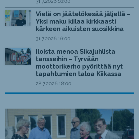
31.7.2026
18:00
Vielä on jäätelökesää jäljellä –
Yksi maku kiilaa kirkkaasti
kärkeen aikuisten suosikkina
31.7.2026
16:00
Iloista menoa Sikajuhlista
tansseihin – Tyrvään
moottorikerho pyörittää nyt
tapahtumien taloa Kiikassa
28.7.2026
18:00