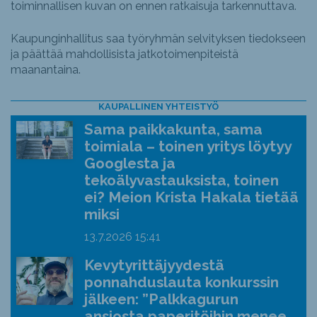
toiminnallisen kuvan on ennen ratkaisuja tarkennuttava.
Kaupunginhallitus saa työryhmän selvityksen tiedokseen
ja päättää mahdollisista jatkotoimenpiteistä
maanantaina.
KAUPALLINEN YHTEISTYÖ
Sama paikkakunta, sama
toimiala – toinen yritys löytyy
Googlesta ja
tekoälyvastauksista, toinen
ei? Meion Krista Hakala tietää
miksi
13.7.2026
15:41
Kevytyrittäjyydestä
ponnahduslauta konkurssin
jälkeen: ”Palkkagurun
ansiosta paperitöihin menee