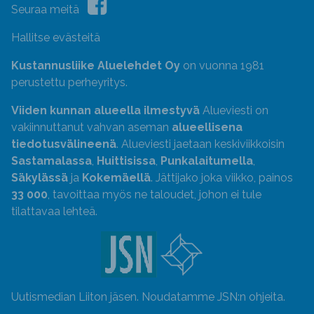
Seuraa meitä
Hallitse evästeitä
Kustannusliike Aluelehdet Oy
on vuonna 1981
perustettu perheyritys.
Viiden kunnan alueella ilmestyvä
Alueviesti on
vakiinnuttanut vahvan aseman
alueellisena
tiedotusvälineenä
. Alueviesti jaetaan keskiviikkoisin
Sastamalassa
,
Huittisissa
,
Punkalaitumella
,
Säkylässä
ja
Kokemäellä
. Jättijako joka viikko, painos
33 000
, tavoittaa myös ne taloudet, johon ei tule
tilattavaa lehteä.
Uutismedian Liiton jäsen. Noudatamme JSN:n ohjeita.