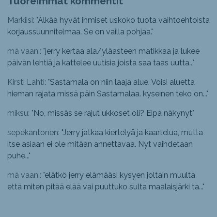
Tuoreimmat kommentit
Markiisi: "
Älkää hyvät ihmiset uskoko tuota vaihtoehtoista
korjaussuunnitelmaa. Se on vailla pohjaa.
"
mä vaan.: "
jerry kertaa ala/yläasteen matikkaa ja lukee
päivän lehtiä ja kattelee uutisia joista saa taas uutta...
"
Kirsti Lahti: "
Sastamala on niin laaja alue. Voisi aluetta
hieman rajata missä päin Sastamalaa. kyseinen teko on...
"
miksu: "
No, missäs se rajut ukkoset oli? Eipä näkynyt
"
sepekantonen: "
Jerry jatkaa kiertelyä ja kaartelua, mutta
itse asiaan ei ole mitään annettavaa. Nyt vaihdetaan
puhe...
"
mä vaan.: "
elätkö jerry elämääsi kysyen joltain muulta
että miten pitää elää vai puuttuko sulta maalaisjärki ta...
"