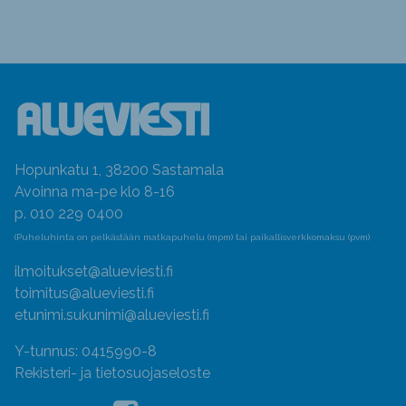
Hopunkatu 1, 38200 Sastamala
Avoinna ma-pe klo 8-16
p. 010 229 0400
(Puheluhinta on pelkästään matkapuhelu (mpm) tai paikallisverkkomaksu (pvm)
ilmoitukset@alueviesti.fi
toimitus@alueviesti.fi
etunimi.sukunimi@alueviesti.fi
Y-tunnus: 0415990-8
Rekisteri- ja tietosuojaseloste