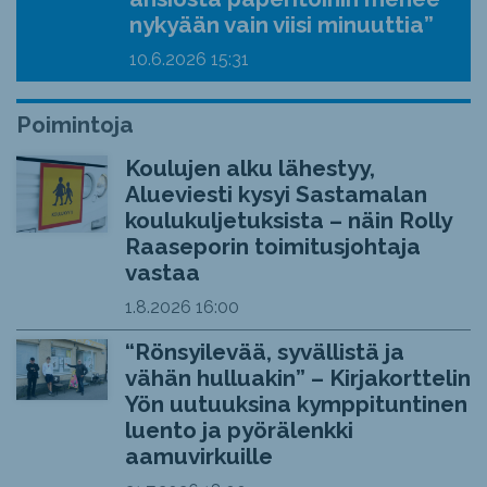
nykyään vain viisi minuuttia”
10.6.2026
15:31
Poimintoja
Koulujen alku lähestyy,
Alueviesti kysyi Sastamalan
koulukuljetuksista – näin Rolly
Raaseporin toimitusjohtaja
vastaa
1.8.2026
16:00
“Rönsyilevää, syvällistä ja
vähän hulluakin” – Kirjakorttelin
Yön uutuuksina kymppituntinen
luento ja pyörälenkki
aamuvirkuille