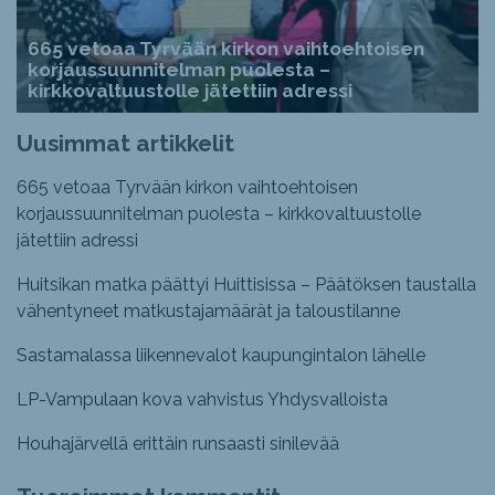
665 vetoaa Tyrvään kirkon vaihtoehtoisen
korjaussuunnitelman puolesta –
kirkkovaltuustolle jätettiin adressi
Uusimmat artikkelit
665 vetoaa Tyrvään kirkon vaihtoehtoisen
korjaussuunnitelman puolesta – kirkkovaltuustolle
jätettiin adressi
Huitsikan matka päättyi Huittisissa – Päätöksen taustalla
vähentyneet matkustajamäärät ja taloustilanne
Sastamalassa liikennevalot kaupungintalon lähelle
LP-Vampulaan kova vahvistus Yhdysvalloista
Houhajärvellä erittäin runsaasti sinilevää