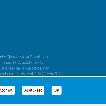
viesti
ja
alueviesti.fi
ovat osa
annusliike Aluelehdet Oy –
akonsernia, jonka tarjoaman
onaisuuden täydentävät
Alueradiot
ja
paino
ättömät
Asetukset
OK