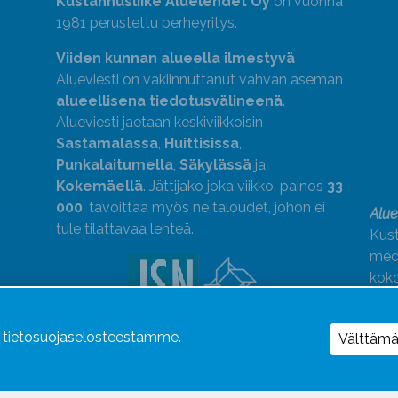
Kustannusliike Aluelehdet Oy
on vuonna
1981 perustettu perheyritys.
Viiden kunnan alueella ilmestyvä
Alueviesti on vakiinnuttanut vahvan aseman
alueellisena tiedotusvälineenä
.
Alueviesti jaetaan keskiviikkoisin
Sastamalassa
,
Huittisissa
,
Punkalaitumella
,
Säkylässä
ja
Kokemäellä
. Jättijako joka viikko, painos
33
000
, tavoittaa myös ne taloudet, johon ei
Alue
tule tilattavaa lehteä.
Kust
medi
kok
Alue
ä tietosuojaselosteestamme.
Uutismedian Liiton jäsen. Noudatamme
Välttäm
JSN:n ohjeita.