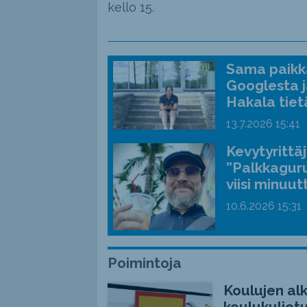
kello 15.
Sama paikka
Googlesta j
Hakala tiet
13.7.2026
15:41
Kevytyrittä
”Palkkaguru
viisi minuut
10.6.2026
15:31
Poimintoja
Koulujen alk
koulukuljetu