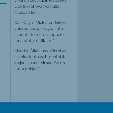
virka on ollut tuulinen paikka.
Odotukset ovat valitulla
itsellään tiet...
"
Kari Kaaja: "
Mielestäni kirkon
voisi purkaa ja myydä siitä
saadut tiilet euron kappale
tarvitsijoille (tiilillä m...
"
Markiisi: "
Älkää hyvät ihmiset
uskoko tuota vaihtoehtoista
korjaussuunnitelmaa. Se on
vailla pohjaa.
"