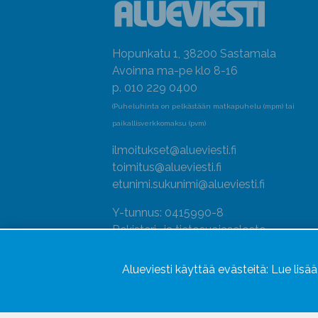
Hopunkatu 1, 38200 Sastamala
Avoinna ma-pe klo 8-16
p. 010 229 0400
(Puheluhinta on pelkästään matkapuhelu (mpm) tai
paikallisverkkomaksu (pvm)
ilmoitukset@alueviesti.fi
toimitus@alueviesti.fi
etunimi.sukunimi@alueviesti.fi
Y-tunnus: 0415990-8
Rekisteri- ja tietosuojaseloste
Seuraa meitä
Alueviesti käyttää evästeitä:
Lue lisä
Hallitse evästeitä