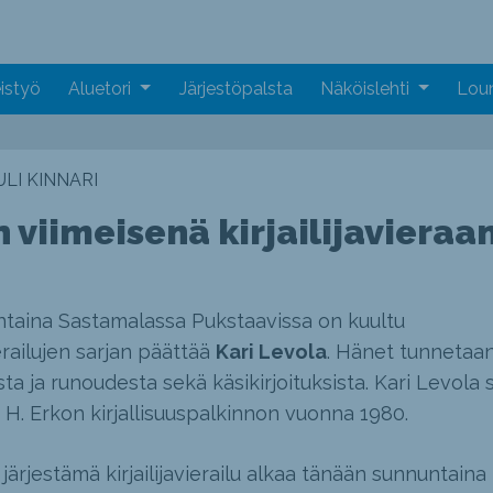
istyö
Aluetori
Järjestöpalsta
Näköislehti
Loun
LI KINNARI
 viimeisenä kirjailijavieraa
taina Sastamalassa Pukstaavissa on kuultu
vierailujen sarjan päättää
Kari Levola
. Hänet tunnetaa
sta ja runoudesta sekä käsikirjoituksista. Kari Levola s
H. Erkon kirjallisuuspalkinnon vuonna 1980.
ärjestämä kirjailijavierailu alkaa tänään sunnuntaina