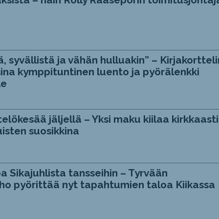
, syvällistä ja vähän hulluakin” – Kirjakortteli
ina kymppituntinen luento ja pyörälenkki
le
telökesää jäljellä – Yksi maku kiilaa kirkkaasti
isten suosikkina
a Sikajuhlista tansseihin – Tyrvään
ho pyörittää nyt tapahtumien taloa Kiikassa