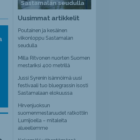
Sastamalan seudulla
Uusimmat artikkelit
Poutainen ja kesäinen
a
viikonloppu Sastamalan
seudulla
Milla Ritvonen nuorten Suomen
mestariksi 400 metrillä
Jussi Syrenin isännöimä uusi
festivaali tuo bluegrassin isosti
Sastamalaan elokuussa
Hirvenjuoksun
suomenmestaruudet ratkottiin
Lumijoella – mitaleita
alueellemme
a