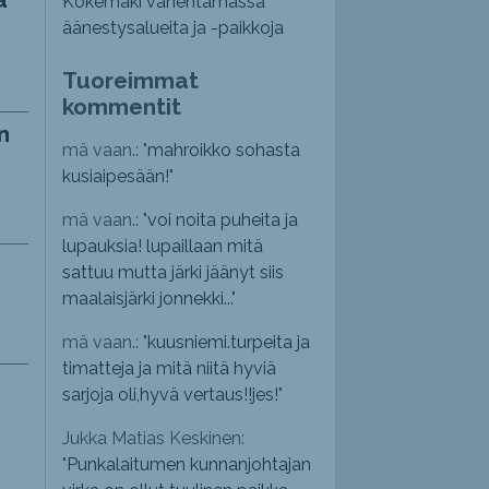
Kokemäki vähentämässä
äänestysalueita ja -paikkoja
Tuoreimmat
kommentit
n
mä vaan.: "
mahroikko sohasta
kusiaipesään!
"
mä vaan.: "
voi noita puheita ja
lupauksia! lupaillaan mitä
sattuu mutta järki jäänyt siis
maalaisjärki jonnekki...
"
mä vaan.: "
kuusniemi.turpeita ja
timatteja ja mitä niitä hyviä
sarjoja oli,hyvä vertaus!!jes!
"
Jukka Matias Keskinen:
"
Punkalaitumen kunnanjohtajan