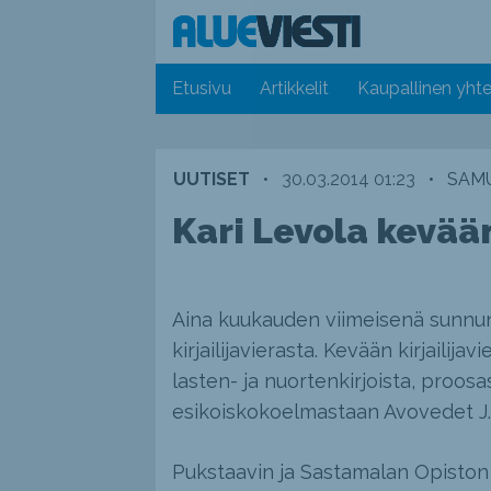
Etusivu
Artikkelit
Kaupallinen yhte
UUTISET
•
30.03.2014 01:23
•
SAMU
Kari Levola kevään
Aina kuukauden viimeisenä sunnun
kirjailijavierasta. Kevään kirjailija
lasten- ja nuortenkirjoista, proosa
esikoiskokoelmastaan Avovedet J. 
Pukstaavin ja Sastamalan Opiston j