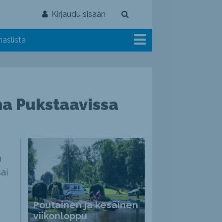
Kirjaudu sisään
aslista
na Pukstaavissa
n
ai
Poutainen ja kesäinen
viikonloppu