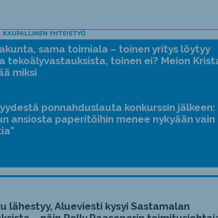
KAUPALLINEN YHTEISTYÖ
kunta, sama toimiala – toinen yritys löytyy
a tekoälyvastauksista, toinen ei? Meion Krist
ää miksi
jyydestä ponnahduslauta konkurssin jälkeen:
n ansiosta paperitöihin menee nykyään vain
tia”
u lähestyy, Alueviesti kysyi Sastamalan
ksista – näin Rolly Raaseporin toimitusjohtaj