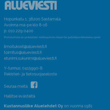
Hopunkatu 1, 38200 Sastamala
Avoinna ma-pe klo 8-16
p. 010 229 0400
(Puheluhinta on pelkästään matkapuhelu (mpm) tai paikallisverkkomaksu (pvm)
ilmoitukset@alueviesti.fi
toimitus@alueviesti.fi
etunimi.sukunimi@alueviesti.fi
Y-tunnus: 0415990-8
Rekisteri- ja tietosuojaseloste
Seuraa meitä
Hallitse evästeitä
Kustannusliike Aluelehdet Oy
on vuonna 1981