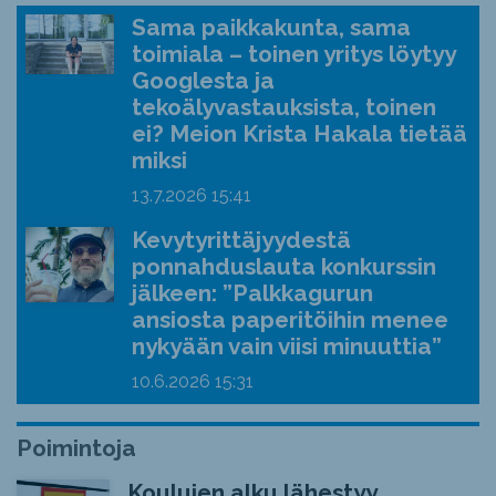
Sama paikkakunta, sama
toimiala – toinen yritys löytyy
Googlesta ja
tekoälyvastauksista, toinen
ei? Meion Krista Hakala tietää
miksi
13.7.2026
15:41
Kevytyrittäjyydestä
ponnahduslauta konkurssin
jälkeen: ”Palkkagurun
ansiosta paperitöihin menee
nykyään vain viisi minuuttia”
10.6.2026
15:31
Poimintoja
Koulujen alku lähestyy,