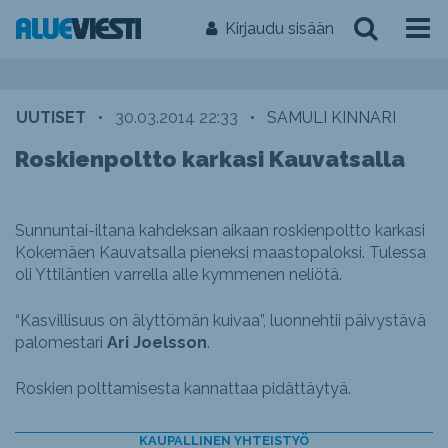
Kirjaudu sisään
UUTISET
•
30.03.2014 22:33
•
SAMULI KINNARI
Roskienpoltto karkasi Kauvatsalla
Sunnuntai-iltana kahdeksan aikaan roskienpoltto karkasi
Kokemäen Kauvatsalla pieneksi maastopaloksi. Tulessa
oli Yttiläntien varrella alle kymmenen neliötä.
“Kasvillisuus on älyttömän kuivaa”, luonnehtii päivystävä
palomestari
Ari Joelsson
.
Roskien polttamisesta kannattaa pidättäytyä.
KAUPALLINEN YHTEISTYÖ