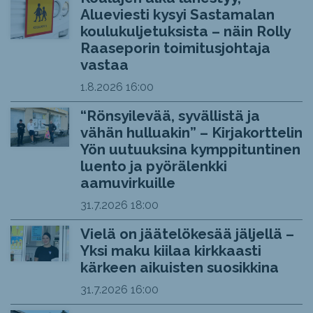
Alueviesti kysyi Sastamalan
koulukuljetuksista – näin Rolly
Raaseporin toimitusjohtaja
vastaa
1.8.2026
16:00
“Rönsyilevää, syvällistä ja
vähän hulluakin” – Kirjakorttelin
Yön uutuuksina kymppituntinen
luento ja pyörälenkki
aamuvirkuille
31.7.2026
18:00
Vielä on jäätelökesää jäljellä –
Yksi maku kiilaa kirkkaasti
kärkeen aikuisten suosikkina
31.7.2026
16:00