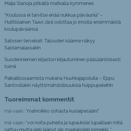
Maija Sianoja pitkällä matkalla kymmenes
”Koulussa ei tarvitse enää nukkua päiväunia” –
Huittislainen Taavi Järä odottaa jo innolla ensimmäistä
koulupäiväänsä
Satosen terveiset: Talouden käänne näkyy
Sastamalassakin
Suodenniemen kirjaston kirjautuminen pääsääntöisesti
toimii
Paikallisosaamista mukana Huuhkajapolulla – Eppu
Santoollakin näyttömahdollisuuksia huippupeleihin
Tuoreimmat kommentit
mä vaan.: "
mahroikko sohasta kusiaipesään!
"
mä vaan.: "
voi noita puheita ja lupauksia! lupaillaan mitä
sattuu mutta järki jäänyt siis maalaisjärki jonnekki...
"