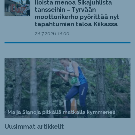
Iloista menoa Sikajuhlista
tansseihin – Tyrvään
moottorikerho pyörittää nyt
tapahtumien taloa Kiikassa
28.7.2026
18:00
Maija Sianoja pitkällä matkalla kymmenes
Uusimmat artikkelit