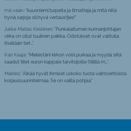
mä vaan.: "
kuusniemi.turpeita ja timatteja ja mitä niitä
hyviä sarjoja oli,hyvä vertaus!!jes!
"
Jukka Matias Keskinen: "
Punkalaitumen kunnanjohtajan
virka on ollut tuulinen paikka. Odotukset ovat valitulla
itsellään tiet...
"
Kari Kaaja: "
Mielestäni kirkon voisi purkaa ja myydä siitä
saadut tiilet euron kappale tarvitsijoille (tiilillä m...
"
Markiisi: "
Älkää hyvät ihmiset uskoko tuota vaihtoehtoista
korjaussuunnitelmaa. Se on vailla pohjaa.
"