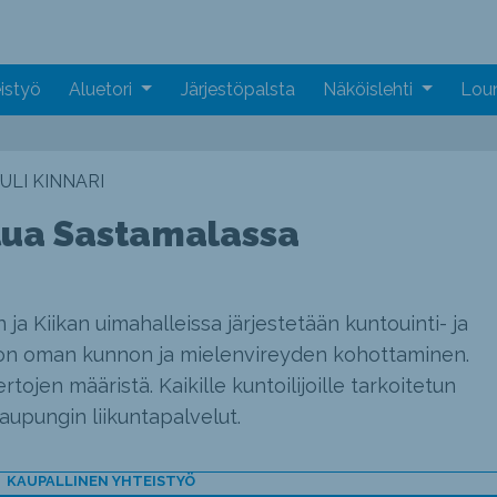
istyö
Aluetori
Järjestöpalsta
Näköislehti
Loun
ULI KINNARI
lua Sastamalassa
a Kiikan uimahalleissa järjestetään kuntouinti- ja
 on oman kunnon ja mielenvireyden kohottaminen.
tojen määristä. Kaikille kuntoilijoille tarkoitetun
upungin liikuntapalvelut.
KAUPALLINEN YHTEISTYÖ