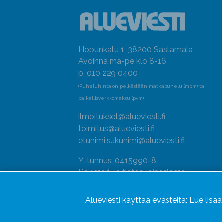
Hopunkatu 1, 38200 Sastamala
Avoinna ma-pe klo 8-16
p. 010 229 0400
(Puheluhinta on pelkästään matkapuhelu (mpm) tai
paikallisverkkomaksu (pvm)
ilmoitukset@alueviesti.fi
toimitus@alueviesti.fi
etunimi.sukunimi@alueviesti.fi
Y-tunnus: 0415990-8
Rekisteri- ja tietosuojaseloste
Seuraa meitä
Alueviesti käyttää evästeitä:
Lue lisä
Hallitse evästeitä