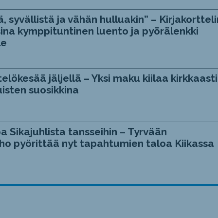
, syvällistä ja vähän hulluakin” – Kirjakortteli
ina kymppituntinen luento ja pyörälenkki
le
telökesää jäljellä – Yksi maku kiilaa kirkkaasti
isten suosikkina
a Sikajuhlista tansseihin – Tyrvään
ho pyörittää nyt tapahtumien taloa Kiikassa