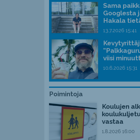
Sama paikka
Googlesta j
Hakala tiet
13.7.2026
15:41
Kevytyrittä
”Palkkaguru
viisi minuut
10.6.2026
15:31
Poimintoja
Koulujen alk
koulukuljetu
vastaa
1.8.2026
16:00