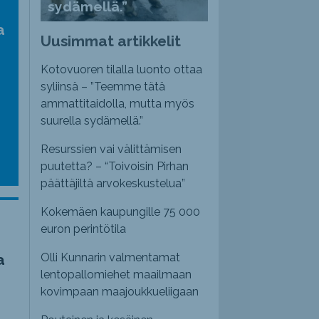
sydämellä.”
a
Uusimmat artikkelit
Kotovuoren tilalla luonto ottaa
syliinsä – ”Teemme tätä
ammattitaidolla, mutta myös
suurella sydämellä.”
Resurssien vai välittämisen
puutetta? – “Toivoisin Pirhan
päättäjiltä arvokeskustelua”
Kokemäen kaupungille 75 000
euron perintötila
a
Olli Kunnarin valmentamat
lentopallomiehet maailmaan
kovimpaan maajoukkueliigaan