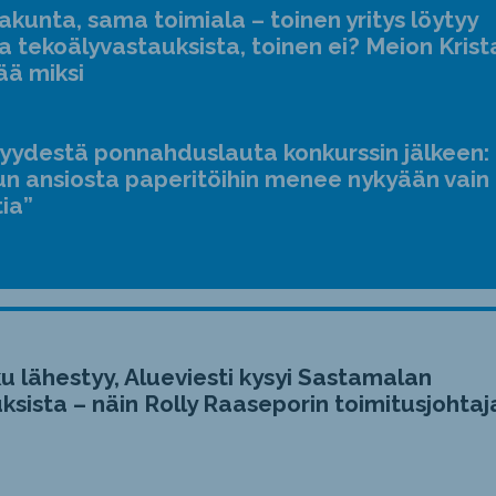
kunta, sama toimiala – toinen yritys löytyy
a tekoälyvastauksista, toinen ei? Meion Krist
ää miksi
jyydestä ponnahduslauta konkurssin jälkeen:
n ansiosta paperitöihin menee nykyään vain
tia”
u lähestyy, Alueviesti kysyi Sastamalan
ksista – näin Rolly Raaseporin toimitusjohtaj