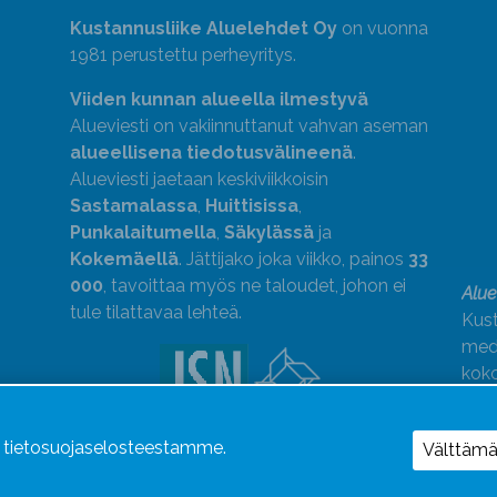
Kustannusliike Aluelehdet Oy
on vuonna
1981 perustettu perheyritys.
Viiden kunnan alueella ilmestyvä
Alueviesti on vakiinnuttanut vahvan aseman
alueellisena tiedotusvälineenä
.
Alueviesti jaetaan keskiviikkoisin
Sastamalassa
,
Huittisissa
,
Punkalaitumella
,
Säkylässä
ja
Kokemäellä
. Jättijako joka viikko, painos
33
000
, tavoittaa myös ne taloudet, johon ei
Alue
tule tilattavaa lehteä.
Kust
medi
kok
Alue
ä tietosuojaselosteestamme.
Uutismedian Liiton jäsen. Noudatamme
Välttäm
JSN:n ohjeita.