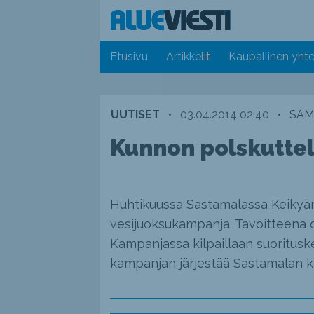
Etusivu
Artikkelit
Kaupallinen yhte
UUTISET
•
03.04.2014 02:40
•
SAM
Kunnon polskutte
Huhtikuussa Sastamalassa Keikyän j
vesijuoksukampanja. Tavoitteena
Kampanjassa kilpaillaan suoritusker
kampanjan järjestää Sastamalan ka