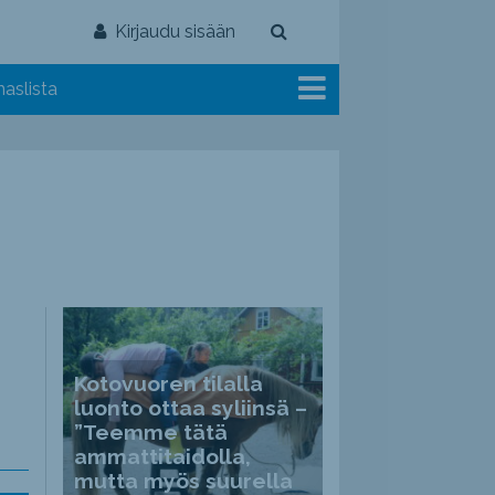
Kirjaudu sisään
aslista
Kotovuoren tilalla
luonto ottaa syliinsä –
”Teemme tätä
ammattitaidolla,
mutta myös suurella