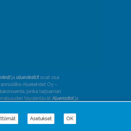
viesti
ja
alueviesti.fi
ovat osa
annusliike Aluelehdet Oy –
akonsernia, jonka tarjoaman
onaisuuden täydentävät
Alueradiot
ja
paino
ättömät
Asetukset
OK