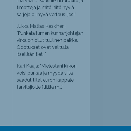
mä vaan.: "
kuusniemi.turpeita ja
timatteja ja mitä niitä hyviä
sarjoja oli,hyvä vertaus!!jes!
"
Jukka Matias Keskinen:
"
Punkalaitumen kunnanjohtajan
virka on ollut tuulinen paikka.
Odotukset ovat valitulla
itsellään tiet...
"
Kari Kaaja: "
Mielestäni kirkon
voisi purkaa ja myydä siitä
saadut tiilet euron kappale
tarvitsijoille (tiilillä m...
"