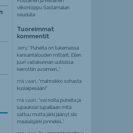
Poutainen ja kesäinen
viikonloppu Sastamalan
n
seudulla
Tuoreimmat
kommentit
Jerry: "
Puheita on tukemassa
kansantalouden mittarit. Eilen
juuri valtakunnan uutisissa
kerrottiin avoimien...
"
mä vaan.: "
mahroikko sohasta
kusiaipesään!
"
mä vaan.: "
voi noita puheita ja
lupauksia! lupaillaan mitä
sattuu mutta järki jäänyt siis
maalaisjärki jonnekki...
"