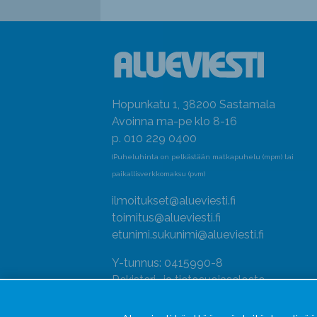
Hopunkatu 1, 38200 Sastamala
Avoinna ma-pe klo 8-16
p. 010 229 0400
(Puheluhinta on pelkästään matkapuhelu (mpm) tai
paikallisverkkomaksu (pvm)
ilmoitukset@alueviesti.fi
toimitus@alueviesti.fi
etunimi.sukunimi@alueviesti.fi
Y-tunnus: 0415990-8
Rekisteri- ja tietosuojaseloste
Seuraa meitä