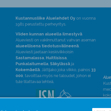
Kustannusliike Aluelehdet Oy
on vuonna
1981 perustettu perheyritys.
Viiden kunnan alueella ilmestyvä
Alueviesti on vakiinnuttanut vahvan aseman
alueellisena tiedotusvälineenä
.
Alueviesti jaetaan keskiviikkoisin
Sastamalassa
,
Huittisissa
,
Punkalaitumella
,
Säkylässä
ja
Kokemäellä
. Jättijako joka viikko, painos
33
000
, tavoittaa myös ne taloudet, johon ei
Alue
tule tilattavaa lehteä.
Kust
medi
kok
Alue