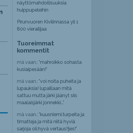
näyttömahdollisuuksia
huippupeleihin
n
Pirunvuoren Kivilinnassa yli 1
800 vierailijaa
Tuoreimmat
kommentit
mä vaan.: "
mahroikko sohasta
kusiaipesään!
"
mä vaan.: "
voi noita puheita ja
lupauksia! lupaillaan mitä
sattuu mutta järki jäänyt siis
maalaisjärki jonnekki...
"
mä vaan.: "
kuusniemi.turpeita ja
timatteja ja mitä niitä hyviä
sarjoja oli,hyvä vertaus!!jes!
"