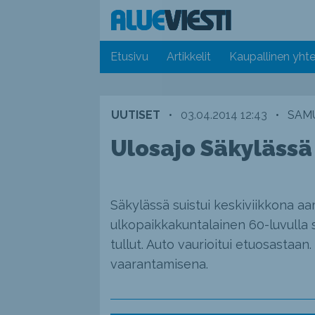
Etusivu
Artikkelit
Kaupallinen yhte
UUTISET
•
03.04.2014 12:43
•
SAMU
Ulosajo Säkylässä
Säkylässä suistui keskiviikkona aa
ulkopaikkakuntalainen 60-luvulla 
tullut. Auto vaurioitui etuosastaan.
vaarantamisena.