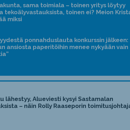
kunta, sama toimiala – toinen yritys löytyy
a tekoälyvastauksista, toinen ei? Meion Krist
ää miksi
jyydestä ponnahduslauta konkurssin jälkeen:
n ansiosta paperitöihin menee nykyään vain
tia”
u lähestyy, Alueviesti kysyi Sastamalan
ksista – näin Rolly Raaseporin toimitusjohtaj