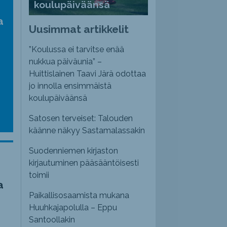
koulupäiväänsä
a
Uusimmat artikkelit
”Koulussa ei tarvitse enää
nukkua päiväunia” –
Huittislainen Taavi Järä odottaa
jo innolla ensimmäistä
koulupäiväänsä
Satosen terveiset: Talouden
käänne näkyy Sastamalassakin
Suodenniemen kirjaston
kirjautuminen pääsääntöisesti
toimii
a
Paikallisosaamista mukana
Huuhkajapolulla – Eppu
Santoollakin