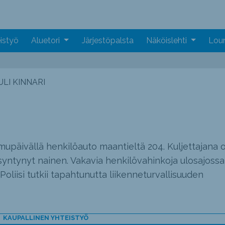
istyö
Aluetori
Järjestöpalsta
Näköislehti
Loun
LI KINNARI
mupäivällä henkilöauto maantieltä 204. Kuljettajana o
syntynyt nainen. Vakavia henkilövahinkoja ulosajossa
 Poliisi tutkii tapahtunutta liikenneturvallisuuden
KAUPALLINEN YHTEISTYÖ