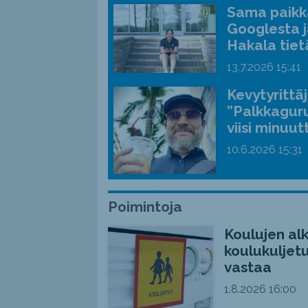
Sama paikka
Googlesta j
Hakala tiet
13.7.2026
15:41
Kevytyrittä
”Palkkaguru
viisi minuut
10.6.2026
15:31
Poimintoja
Koulujen alk
koulukuljetu
vastaa
1.8.2026
16:00