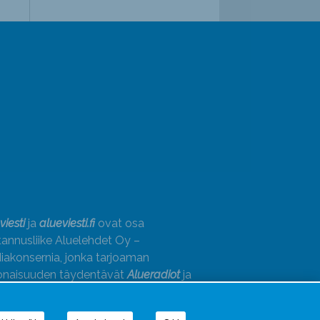
viesti
ja
alueviesti.fi
ovat osa
annusliike Aluelehdet Oy –
akonsernia, jonka tarjoaman
onaisuuden täydentävät
Alueradiot
ja
paino