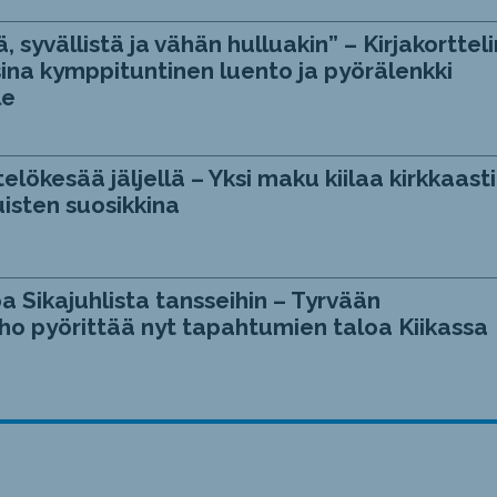
, syvällistä ja vähän hulluakin” – Kirjakortteli
ina kymppituntinen luento ja pyörälenkki
le
telökesää jäljellä – Yksi maku kiilaa kirkkaasti
isten suosikkina
a Sikajuhlista tansseihin – Tyrvään
ho pyörittää nyt tapahtumien taloa Kiikassa