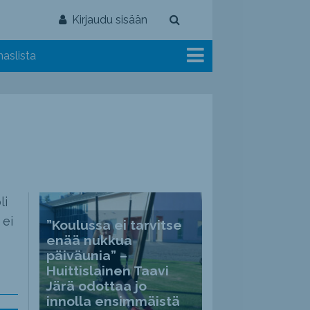
Kirjaudu sisään
aslista
li
 ei
”Koulussa ei tarvitse
enää nukkua
päiväunia” –
Huittislainen Taavi
Järä odottaa jo
innolla ensimmäistä