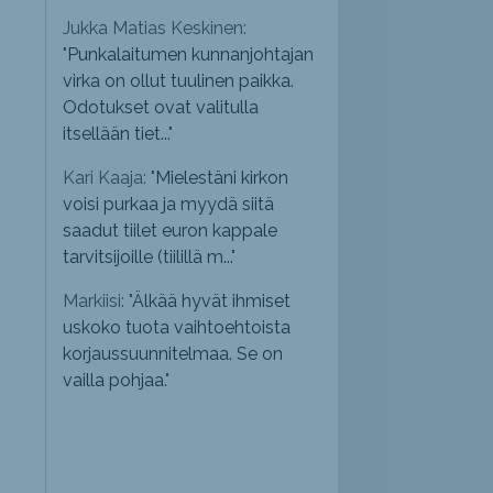
Jukka Matias Keskinen:
"
Punkalaitumen kunnanjohtajan
virka on ollut tuulinen paikka.
Odotukset ovat valitulla
itsellään tiet...
"
Kari Kaaja: "
Mielestäni kirkon
voisi purkaa ja myydä siitä
saadut tiilet euron kappale
tarvitsijoille (tiilillä m...
"
Markiisi: "
Älkää hyvät ihmiset
uskoko tuota vaihtoehtoista
korjaussuunnitelmaa. Se on
vailla pohjaa.
"