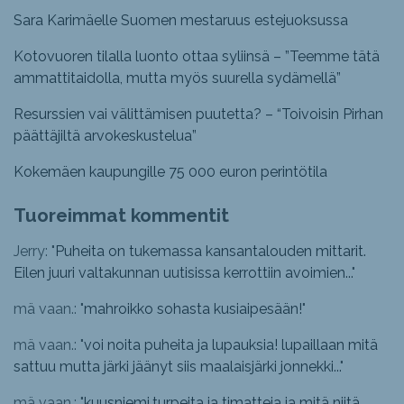
Sara Karimäelle Suomen mestaruus estejuoksussa
Kotovuoren tilalla luonto ottaa syliinsä – ”Teemme tätä
ammattitaidolla, mutta myös suurella sydämellä”
Resurssien vai välittämisen puutetta? – “Toivoisin Pirhan
päättäjiltä arvokeskustelua”
Kokemäen kaupungille 75 000 euron perintötila
Tuoreimmat kommentit
Jerry: "
Puheita on tukemassa kansantalouden mittarit.
Eilen juuri valtakunnan uutisissa kerrottiin avoimien...
"
mä vaan.: "
mahroikko sohasta kusiaipesään!
"
mä vaan.: "
voi noita puheita ja lupauksia! lupaillaan mitä
sattuu mutta järki jäänyt siis maalaisjärki jonnekki...
"
mä vaan.: "
kuusniemi.turpeita ja timatteja ja mitä niitä