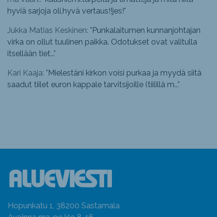
hyviä sarjoja oli,hyvä vertaus!!jes!
"
Jukka Matias Keskinen: "
Punkalaitumen kunnanjohtajan
virka on ollut tuulinen paikka. Odotukset ovat valitulla
itsellään tiet...
"
Kari Kaaja: "
Mielestäni kirkon voisi purkaa ja myydä siitä
saadut tiilet euron kappale tarvitsijoille (tiilillä m...
"
Hopunkatu 1, 38200 Sastamala