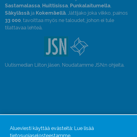
Sastamalassa
,
Huittisissa
,
Punkalaitumella
,
Säkylässä
ja
Kokemäellä
. Jättijako joka viikko, painos
33 000
, tavoittaa myös ne taloudet, johon ei tule
tilattavaa lehteä.
Uutismedian Liiton jäsen. Noudatamme JSN:n ohjeita.
Alueviesti käyttää evästeitä:
Lue lisää
tietosuojaselosteestamme.