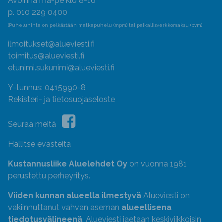
Avoinna ma-pe klo 8-16
p. 010 229 0400
(Puheluhinta on pelkästään matkapuhelu (mpm) tai paikallisverkkomaksu (pvm)
ilmoitukset@alueviesti.fi
toimitus@alueviesti.fi
etunimi.sukunimi@alueviesti.fi
Y-tunnus: 0415990-8
Rekisteri- ja tietosuojaseloste
Seuraa meitä
Hallitse evästeitä
Kustannusliike Aluelehdet Oy
on vuonna 1981
perustettu perheyritys.
Viiden kunnan alueella ilmestyvä
Alueviesti on
vakiinnuttanut vahvan aseman
alueellisena
tiedotusvälineenä
. Alueviesti jaetaan keskiviikkoisin