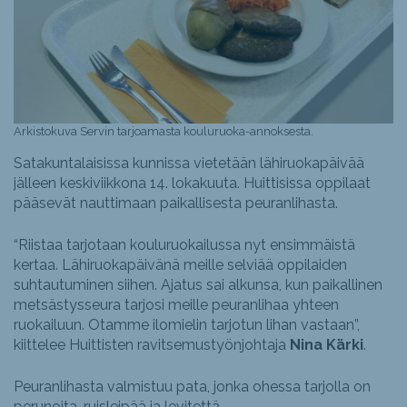
Arkistokuva Servin tarjoamasta kouluruoka-annoksesta.
Satakuntalaisissa kunnissa vietetään lähiruokapäivää
jälleen keskiviikkona 14. lokakuuta.
Huittisissa oppilaat
pääsevät nauttimaan paikallisesta peuranlihasta.
“
Riistaa tarjotaan kouluruokailussa nyt ensimmäistä
kertaa. Lähiruokapäivänä meille selviää oppilaiden
suhtautuminen siihen. Ajatus sai alkunsa, kun paikallinen
metsästysseura tarjosi meille peuranlihaa yhteen
ruokailuun. Otamme ilomielin tarjotun lihan vastaan”,
kiittelee Huittisten ravitsemustyönjohtaja
Nina Kärki
.
Peuranlihasta valmistuu pata, jonka ohessa tarjolla on
perunoita, ruisleipää ja levitettä.