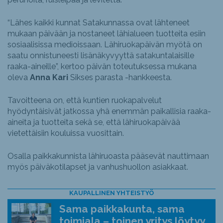
“Lähes kaikki kunnat Satakunnassa ovat lähteneet
mukaan päivään ja nostaneet lähialueen tuotteita esiin
sosiaalisissa medioissaan. Lähiruokapäivän myötä on
saatu onnistuneesti lisänäkyvyyttä satakuntalaisille
raaka-aineille”, kertoo päivän toteutuksessa mukana
oleva
Anna Kari
Sikses parasta -hankkeesta.
Tavoitteena on, että kuntien ruokapalvelut
hyödyntäisivät jatkossa yhä enemmän paikallisia raaka-
aineita ja tuotteita sekä se, että lähiruokapäivää
vietettäisiin kouluissa vuosittain.
Osalla paikkakunnista lähiruoasta pääsevät nauttimaan
myös päiväkotilapset ja vanhushuollon asiakkaat.
KAUPALLINEN YHTEISTYÖ
Sama paikkakunta, sama
toimiala – toinen yritys löytyy