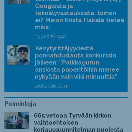
Googlesta ja
tekoälyvastauksista, toinen
ei? Meion Krista Hakala tietää
miksi
13.7.2026
15:41
Kevytyrittäjyydestä
ponnahduslauta konkurssin
jälkeen: ”Palkkagurun
ansiosta paperitöihin menee
nykyään vain viisi minuuttia”
10.6.2026
15:31
Poimintoja
665 vetoaa Tyrvään kirkon
vaihtoehtoisen
korjaussuunnitelman puolesta