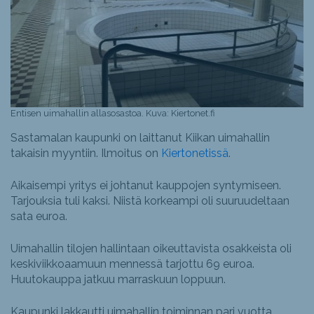
Entisen uimahallin allasosastoa. Kuva: Kiertonet.fi
Sastamalan kaupunki on laittanut Kiikan uimahallin
takaisin myyntiin. Ilmoitus on
Kiertonetissä
.
Aikaisempi yritys ei johtanut kauppojen syntymiseen.
Tarjouksia tuli kaksi. Niistä korkeampi oli suuruudeltaan
sata euroa.
Uimahallin tilojen hallintaan oikeuttavista osakkeista oli
keskiviikkoaamuun mennessä tarjottu 69 euroa.
Huutokauppa jatkuu marraskuun loppuun.
Kaupunki lakkautti uimahallin toiminnan pari vuotta