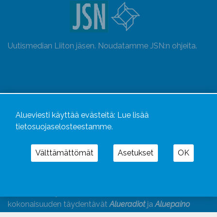
Uutismedian Liiton jäsen. Noudatamme JSN:n ohjeita.
Alueviesti käyttää evästeitä:
Lue lisää
tietosuojaselosteestamme.
Välttämättömät
Asetukset
OK
Alueviesti
ja
alueviesti.fi
ovat osa Kustannusliike
Aluelehdet Oy – mediakonsernia, jonka tarjoaman
kokonaisuuden täydentävät
Alueradiot
ja
Aluepaino