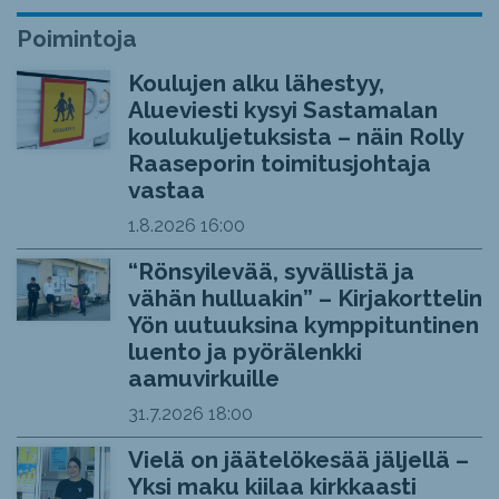
Poimintoja
Koulujen alku lähestyy,
Alueviesti kysyi Sastamalan
koulukuljetuksista – näin Rolly
Raaseporin toimitusjohtaja
vastaa
1.8.2026
16:00
“Rönsyilevää, syvällistä ja
vähän hulluakin” – Kirjakorttelin
Yön uutuuksina kymppituntinen
luento ja pyörälenkki
aamuvirkuille
31.7.2026
18:00
Vielä on jäätelökesää jäljellä –
Yksi maku kiilaa kirkkaasti