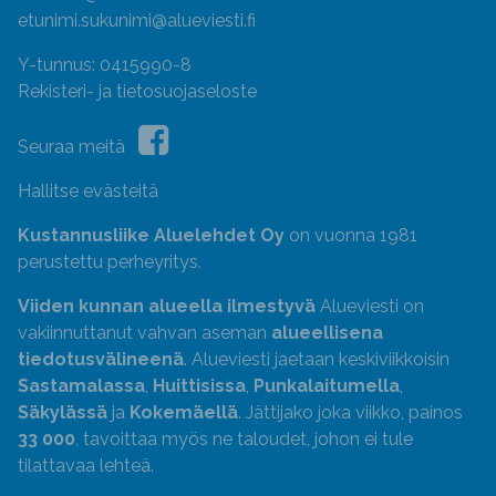
etunimi.sukunimi@alueviesti.fi
Y-tunnus: 0415990-8
Rekisteri- ja tietosuojaseloste
Seuraa meitä
Hallitse evästeitä
Kustannusliike Aluelehdet Oy
on vuonna 1981
perustettu perheyritys.
Viiden kunnan alueella ilmestyvä
Alueviesti on
vakiinnuttanut vahvan aseman
alueellisena
tiedotusvälineenä
. Alueviesti jaetaan keskiviikkoisin
Sastamalassa
,
Huittisissa
,
Punkalaitumella
,
Säkylässä
ja
Kokemäellä
. Jättijako joka viikko, painos
33 000
, tavoittaa myös ne taloudet, johon ei tule
tilattavaa lehteä.