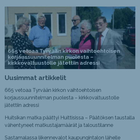
665 vetoaa Tyrvään kirkon vaihtoehtoisen
korjaussuunnitelman puolesta –
kirkkovaltuustolle jätettiin adressi
Uusimmat artikkelit
665 vetoaa Tyrvään kirkon vaihtoehtoisen
korjaussuunnitelman puolesta – kirkkovaltuustolle
jätettiin adressi
Huitsikan matka päättyi Huittisissa – Päätöksen taustalla
vähentyneet matkustajamäärät ja taloustilanne
Sastamalassa liikennevalot kaupungintalon lähelle