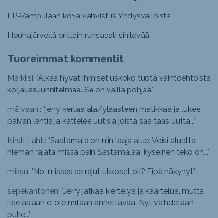
LP-Vampulaan kova vahvistus Yhdysvalloista
Houhajärvellä erittäin runsaasti sinilevää
Tuoreimmat kommentit
Markiisi: "
Älkää hyvät ihmiset uskoko tuota vaihtoehtoista
korjaussuunnitelmaa. Se on vailla pohjaa.
"
mä vaan.: "
jerry kertaa ala/yläasteen matikkaa ja lukee
päivän lehtiä ja kattelee uutisia joista saa taas uutta...
"
Kirsti Lahti: "
Sastamala on niin laaja alue. Voisi aluetta
hieman rajata missä päin Sastamalaa. kyseinen teko on...
"
miksu: "
No, missäs se rajut ukkoset oli? Eipä näkynyt
"
sepekantonen: "
Jerry jatkaa kiertelyä ja kaartelua, mutta
itse asiaan ei ole mitään annettavaa. Nyt vaihdetaan
puhe...
"