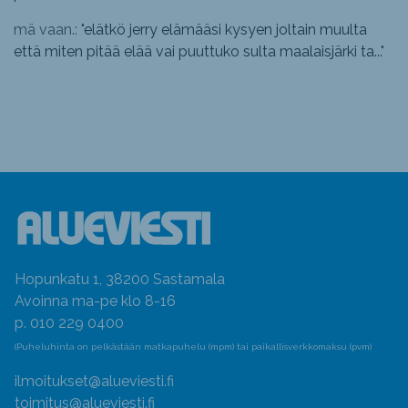
mä vaan.: "
elätkö jerry elämääsi kysyen joltain muulta
että miten pitää elää vai puuttuko sulta maalaisjärki ta...
"
Hopunkatu 1, 38200 Sastamala
Avoinna ma-pe klo 8-16
p. 010 229 0400
(Puheluhinta on pelkästään matkapuhelu (mpm) tai paikallisverkkomaksu (pvm)
ilmoitukset@alueviesti.fi
toimitus@alueviesti.fi