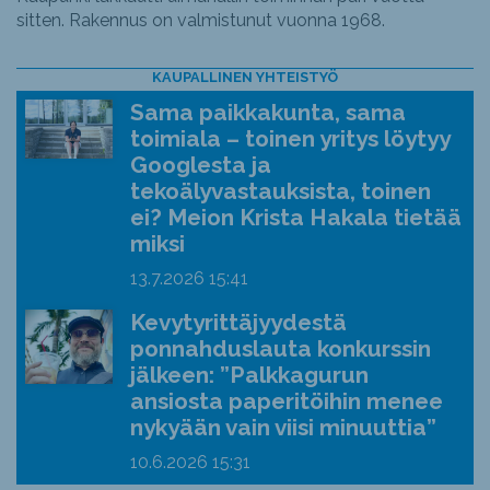
sitten. Rakennus on valmistunut vuonna 1968.
KAUPALLINEN YHTEISTYÖ
Sama paikkakunta, sama
toimiala – toinen yritys löytyy
Googlesta ja
tekoälyvastauksista, toinen
ei? Meion Krista Hakala tietää
miksi
13.7.2026
15:41
Kevytyrittäjyydestä
ponnahduslauta konkurssin
jälkeen: ”Palkkagurun
ansiosta paperitöihin menee
nykyään vain viisi minuuttia”
10.6.2026
15:31