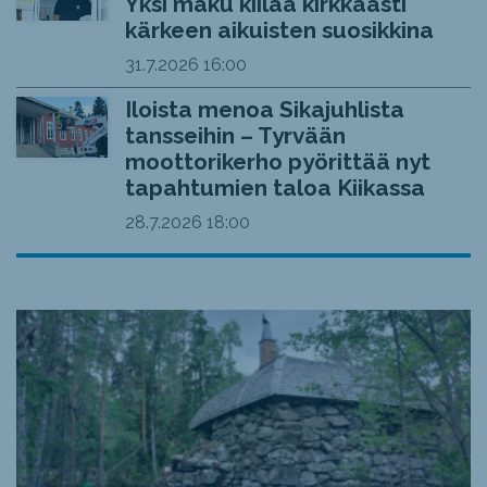
Yksi maku kiilaa kirkkaasti
kärkeen aikuisten suosikkina
31.7.2026
16:00
Iloista menoa Sikajuhlista
tansseihin – Tyrvään
moottorikerho pyörittää nyt
tapahtumien taloa Kiikassa
28.7.2026
18:00