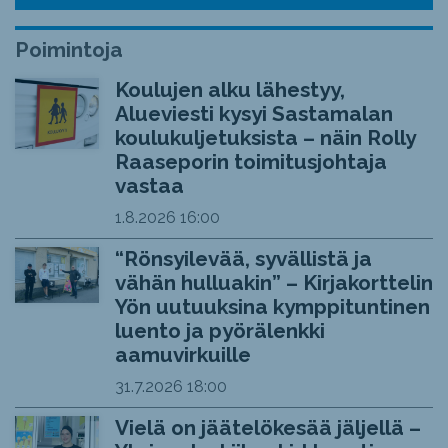
Poimintoja
Koulujen alku lähestyy,
Alueviesti kysyi Sastamalan
koulukuljetuksista – näin Rolly
Raaseporin toimitusjohtaja
vastaa
1.8.2026
16:00
“Rönsyilevää, syvällistä ja
vähän hulluakin” – Kirjakorttelin
Yön uutuuksina kymppituntinen
luento ja pyörälenkki
aamuvirkuille
31.7.2026
18:00
Vielä on jäätelökesää jäljellä –