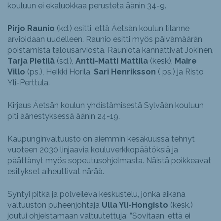
kouluun ei ekaluokkaa perusteta äänin 34-9.
Pirjo Raunio
(kd.) esitti, että Äetsän koulun tilanne
arvioidaan uudelleen. Raunio esitti myös päivämäärän
poistamista talousarviosta. Rauniota kannattivat Jokinen,
Tarja Pietilä
(sd.),
Antti-Matti Mattila
(kesk),
Maire
Villo
(ps.), Heikki Horila,
Sari Henriksson
( ps.) ja Risto
Yli-Perttula.
Kirjaus Äetsän koulun yhdistämisestä Sylvään kouluun
piti äänestyksessä äänin 24-19.
Kaupunginvaltuusto on aiemmin kesäkuussa tehnyt
vuoteen 2030 linjaavia kouluverkkopäätöksiä ja
päättänyt myös sopeutusohjelmasta. Näistä poikkeavat
esitykset aiheuttivat närää.
Syntyi pitkä ja polveileva keskustelu, jonka aikana
valtuuston puheenjohtaja
Ulla Yli-Hongisto
(kesk.)
joutui ohjeistamaan valtuutettuja: ”Sovitaan, että ei