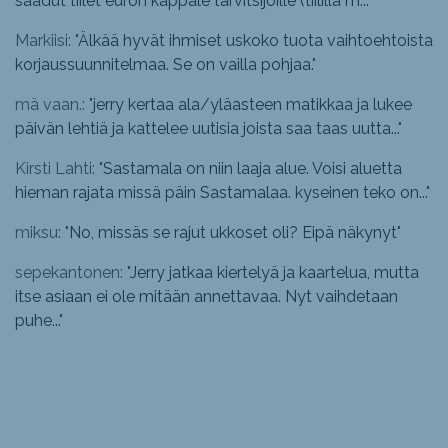
saadut tiilet euron kappale tarvitsijoille (tiilillä m...
"
Markiisi: "
Älkää hyvät ihmiset uskoko tuota vaihtoehtoista
korjaussuunnitelmaa. Se on vailla pohjaa.
"
mä vaan.: "
jerry kertaa ala/yläasteen matikkaa ja lukee
päivän lehtiä ja kattelee uutisia joista saa taas uutta...
"
Kirsti Lahti: "
Sastamala on niin laaja alue. Voisi aluetta
hieman rajata missä päin Sastamalaa. kyseinen teko on...
"
miksu: "
No, missäs se rajut ukkoset oli? Eipä näkynyt
"
sepekantonen: "
Jerry jatkaa kiertelyä ja kaartelua, mutta
itse asiaan ei ole mitään annettavaa. Nyt vaihdetaan
puhe...
"