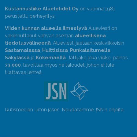
Kustannusliike Aluelehdet Oy
on vuonna 1981
perustettu perheyritys.
Viiden kunnan alueella ilmestyvä
Alueviesti on
vakiinnuttanut vahvan aseman
alueellisena
tiedotusvälineenä
. Alueviesti jaetaan keskiviikkoisin
Sastamalassa
,
Huittisissa
,
Punkalaitumella
,
Säkylässä
ja
Kokemäellä
. Jättijako joka viikko, painos
33 000
, tavoittaa myös ne taloudet, johon ei tule
tilattavaa lehteä.
Uutismedian Liiton jäsen. Noudatamme JSN:n ohjeita.