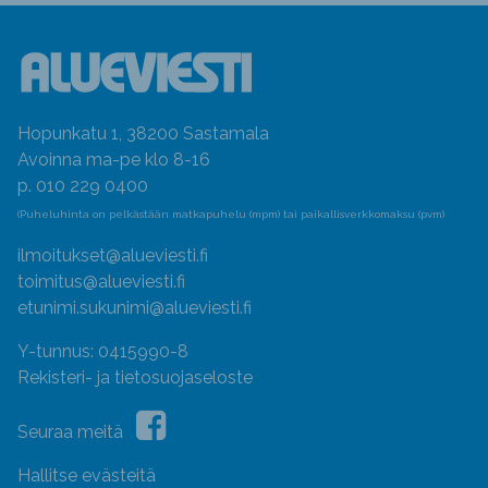
Hopunkatu 1, 38200 Sastamala
Avoinna ma-pe klo 8-16
p. 010 229 0400
(Puheluhinta on pelkästään matkapuhelu (mpm) tai paikallisverkkomaksu (pvm)
ilmoitukset@alueviesti.fi
toimitus@alueviesti.fi
etunimi.sukunimi@alueviesti.fi
Y-tunnus: 0415990-8
Rekisteri- ja tietosuojaseloste
Seuraa meitä
Hallitse evästeitä