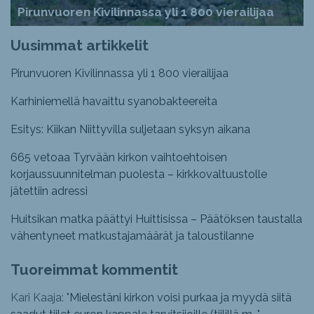
Pirunvuoren Kivilinnassa yli 1 800 vierailijaa
Uusimmat artikkelit
Pirunvuoren Kivilinnassa yli 1 800 vierailijaa
Karhiniemellä havaittu syanobakteereita
Esitys: Kiikan Niittyvilla suljetaan syksyn aikana
665 vetoaa Tyrvään kirkon vaihtoehtoisen
korjaussuunnitelman puolesta – kirkkovaltuustolle
jätettiin adressi
Huitsikan matka päättyi Huittisissa – Päätöksen taustalla
vähentyneet matkustajamäärät ja taloustilanne
Tuoreimmat kommentit
Kari Kaaja: "
Mielestäni kirkon voisi purkaa ja myydä siitä