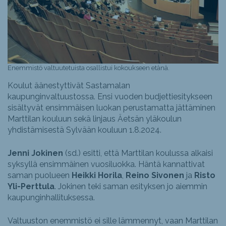
Enemmistö valtuutetuista osallistui kokoukseen etänä.
Koulut äänestyttivät Sastamalan
kaupunginvaltuustossa. Ensi vuoden budjettiesitykseen
sisältyvät ensimmäisen luokan perustamatta jättäminen
Marttilan kouluun sekä linjaus Äetsän yläkoulun
yhdistämisestä Sylvään kouluun 1.8.2024.
Jenni Jokinen
(sd.) esitti, että Marttilan koulussa alkaisi
syksyllä ensimmäinen vuosiluokka. Häntä kannattivat
saman puolueen
Heikki Horila
,
Reino Sivonen
ja
Risto
Yli-Perttula
. Jokinen teki saman esityksen jo aiemmin
kaupunginhallituksessa.
Valtuuston enemmistö ei sille lämmennyt, vaan Marttilan