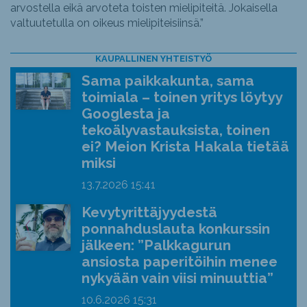
arvostella eikä arvoteta toisten mielipiteitä. Jokaisella
valtuutetulla on oikeus mielipiteisiinsä.”
KAUPALLINEN YHTEISTYÖ
Sama paikkakunta, sama
toimiala – toinen yritys löytyy
Googlesta ja
tekoälyvastauksista, toinen
ei? Meion Krista Hakala tietää
miksi
13.7.2026
15:41
Kevytyrittäjyydestä
ponnahduslauta konkurssin
jälkeen: ”Palkkagurun
ansiosta paperitöihin menee
nykyään vain viisi minuuttia”
10.6.2026
15:31