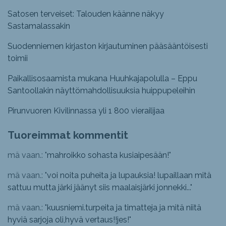
Satosen terveiset: Talouden käänne näkyy
Sastamalassakin
Suodenniemen kirjaston kirjautuminen pääsääntöisesti
toimii
Paikallisosaamista mukana Huuhkajapolulla – Eppu
Santoollakin näyttömahdollisuuksia huippupeleihin
Pirunvuoren Kivilinnassa yli 1 800 vierailijaa
Tuoreimmat kommentit
mä vaan.: "
mahroikko sohasta kusiaipesään!
"
mä vaan.: "
voi noita puheita ja lupauksia! lupaillaan mitä
sattuu mutta järki jäänyt siis maalaisjärki jonnekki...
"
mä vaan.: "
kuusniemi.turpeita ja timatteja ja mitä niitä
hyviä sarjoja oli,hyvä vertaus!!jes!
"