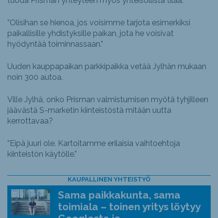
tuoda Prisman yhteyteen myös yhteisöllistä tilaa.
”Olisihan se hienoa, jos voisimme tarjota esimerkiksi
paikallisille yhdistyksille paikan, jota he voisivat
hyödyntää toiminnassaan.”
Uuden kauppapaikan parkkipaikka vetää Jylhän mukaan
noin 300 autoa.
Ville Jylhä, onko Prisman valmistumisen myötä tyhjilleen
jäävästä S-marketin kiinteistöstä mitään uutta
kerrottavaa?
”Eipä juuri ole. Kartoitamme erilaisia vaihtoehtoja
kiinteistön käytölle.”
KAUPALLINEN YHTEISTYÖ
Sama paikkakunta, sama
toimiala – toinen yritys löytyy