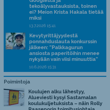
Googlesta ja
tekoälyvastauksista, toinen
ei? Meion Krista Hakala tietää
miksi
13.7.2026
15:41
Kevytyrittäjyydestä
ponnahduslauta konkurssin
jälkeen: ”Palkkagurun
ansiosta paperitöihin menee
nykyään vain viisi minuuttia”
10.6.2026
15:31
Poimintoja
Koulujen alku lähestyy,
Alueviesti kysyi Sastamalan
koulukuljetuksista – näin Rolly
Raaseporin toimitusjohtaja