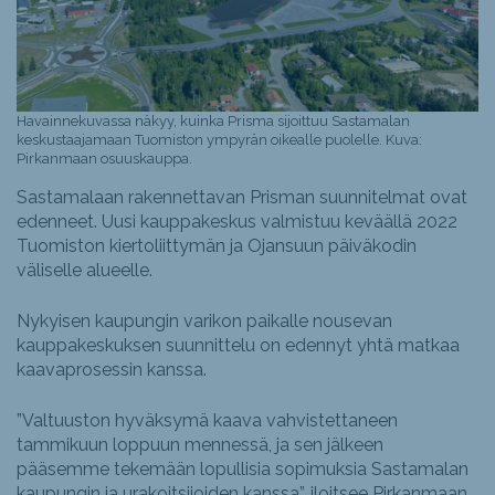
Havainnekuvassa näkyy, kuinka Prisma sijoittuu Sastamalan
keskustaajamaan Tuomiston ympyrän oikealle puolelle. ­Kuva:
Pirkanmaan osuuskauppa.
Sastamalaan rakennettavan Prisman suunnitelmat ovat
edenneet. Uusi kauppakeskus valmistuu keväällä 2022
Tuomiston kiertoliittymän ja Ojansuun päiväkodin
väliselle alueelle.
Nykyisen kaupungin varikon paikalle nousevan
kauppakeskuksen suunnittelu on edennyt yhtä matkaa
kaavaprosessin kanssa.
”Valtuuston hyväksymä kaava vahvistettaneen
tammikuun loppuun mennessä, ja sen jälkeen
pääsemme tekemään lopullisia sopimuksia Sastamalan
kaupungin ja urakoitsijoiden kanssa”, iloitsee Pirkanmaan