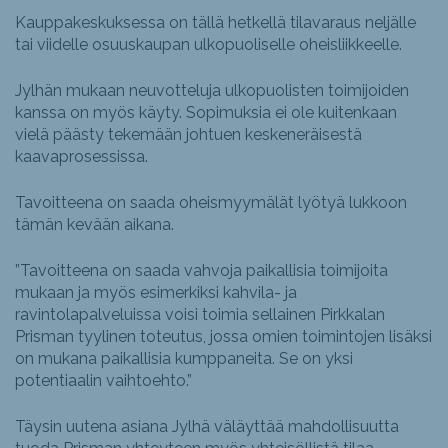
Kauppakeskuksessa on tällä hetkellä tilavaraus neljälle
tai viidelle osuuskaupan ulkopuoliselle oheisliikkeelle.
Jylhän mukaan neuvotteluja ulkopuolisten toimijoiden
kanssa on myös käyty. Sopimuksia ei ole kuitenkaan
vielä päästy tekemään johtuen keskeneräisestä
kaavaprosessissa.
Tavoitteena on saada oheismyymälät lyötyä lukkoon
tämän kevään aikana.
”Tavoitteena on saada vahvoja paikallisia toimijoita
mukaan ja myös esimerkiksi kahvila- ja
ravintolapalveluissa voisi toimia sellainen Pirkkalan
Prisman tyylinen toteutus, jossa omien toimintojen lisäksi
on mukana paikallisia kumppaneita. Se on yksi
potentiaalin vaihtoehto.”
Täysin uutena asiana Jylhä väläyttää mahdollisuutta