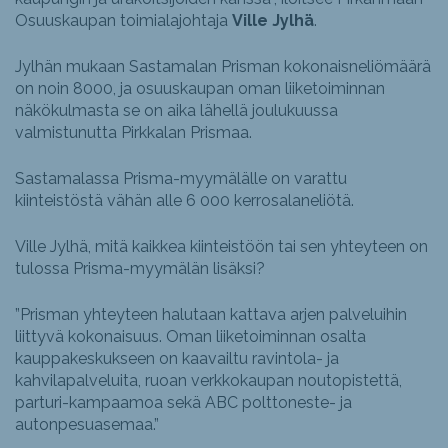
Osuuskaupan toimialajohtaja
Ville Jylhä
.
Jylhän mukaan Sastamalan Prisman kokonaisneliömäärä
on noin 8000, ja osuuskaupan oman liiketoiminnan
näkökulmasta se on aika lähellä joulukuussa
valmistunutta Pirkkalan Prismaa.
Sastamalassa Prisma-myymälälle on varattu
kiinteistöstä vähän alle 6 000 kerrosalaneliötä.
Ville Jylhä, mitä kaikkea kiinteistöön tai sen yhteyteen on
tulossa Prisma-myymälän lisäksi?
”Prisman yhteyteen halutaan kattava arjen palveluihin
liittyvä kokonaisuus. Oman liiketoiminnan osalta
kauppakeskukseen on kaavailtu ravintola- ja
kahvilapalveluita, ruoan verkkokaupan noutopistettä,
parturi-kampaamoa sekä ABC polttoneste- ja
autonpesuasemaa.”