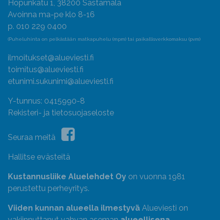
Hopunkatu 1, 38200 Sastamala
Avoinna ma-pe klo 8-16
p. 010 229 0400
(Puheluhinta on pelkästään matkapuhelu (mpm) tai paikallisverkkomaksu (pvm)
ilmoitukset@alueviesti.fi
toimitus@alueviesti.fi
etunimi.sukunimi@alueviesti.fi
Y-tunnus: 0415990-8
Rekisteri- ja tietosuojaseloste
Seuraa meitä
Hallitse evästeitä
Kustannusliike Aluelehdet Oy
on vuonna 1981
perustettu perheyritys.
Viiden kunnan alueella ilmestyvä
Alueviesti on
vakiinnuttanut vahvan aseman
alueellisena