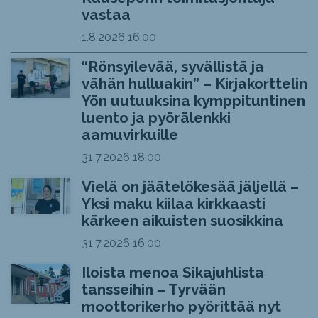
vastaa
1.8.2026
16:00
“Rönsyilevää, syvällistä ja
vähän hulluakin” – Kirjakorttelin
Yön uutuuksina kymppituntinen
luento ja pyörälenkki
aamuvirkuille
31.7.2026
18:00
Vielä on jäätelökesää jäljellä –
Yksi maku kiilaa kirkkaasti
kärkeen aikuisten suosikkina
31.7.2026
16:00
Iloista menoa Sikajuhlista
tansseihin – Tyrvään
moottorikerho pyörittää nyt