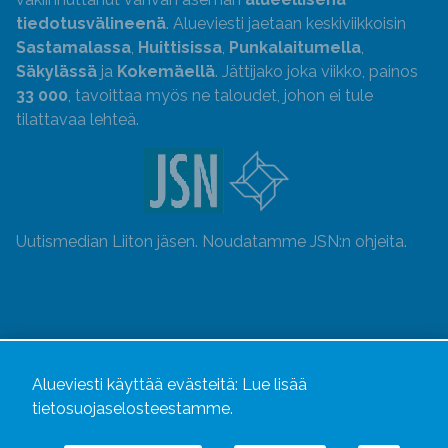
tiedotusvälineenä
. Alueviesti jaetaan keskiviikkoisin
Sastamalassa
,
Huittisissa
,
Punkalaitumella
,
Säkylässä
ja
Kokemäellä
. Jättijako joka viikko, painos
33 000
, tavoittaa myös ne taloudet, johon ei tule
tilattavaa lehteä.
Uutismedian Liiton jäsen. Noudatamme JSN:n ohjeita.
Alueviesti käyttää evästeitä:
Lue lisää
tietosuojaselosteestamme.