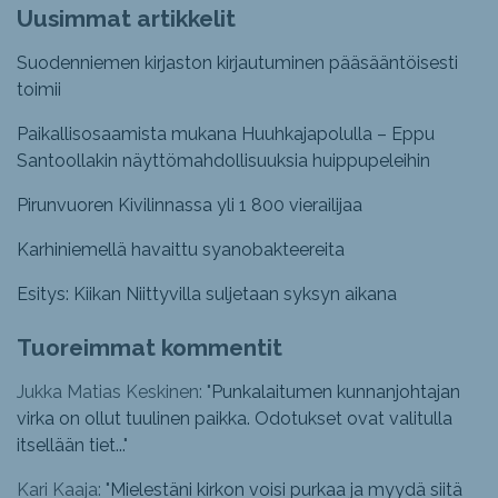
Uusimmat artikkelit
Suodenniemen kirjaston kirjautuminen pääsääntöisesti
toimii
Paikallisosaamista mukana Huuhkajapolulla – Eppu
Santoollakin näyttömahdollisuuksia huippupeleihin
Pirunvuoren Kivilinnassa yli 1 800 vierailijaa
Karhiniemellä havaittu syanobakteereita
Esitys: Kiikan Niittyvilla suljetaan syksyn aikana
Tuoreimmat kommentit
Jukka Matias Keskinen: "
Punkalaitumen kunnanjohtajan
virka on ollut tuulinen paikka. Odotukset ovat valitulla
itsellään tiet...
"
Kari Kaaja: "
Mielestäni kirkon voisi purkaa ja myydä siitä