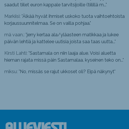
saadut tiilet euron kappale tarvitsijoille (tiilillä m...
"
Markiisi: "
Älkää hyvät ihmiset uskoko tuota vaihtoehtoista
korjaussuunnitelmaa. Se on vailla pohjaa.
"
mä vaan.: "
jerry kertaa ala/yläasteen matikkaa ja lukee
päivän lehtiä ja kattelee uutisia joista saa taas uutta...
"
Kirsti Lahti: "
Sastamala on niin laaja alue. Voisi aluetta
hieman rajata missä päin Sastamalaa. kyseinen teko on...
"
miksu: "
No, missäs se rajut ukkoset oli? Eipä näkynyt
"