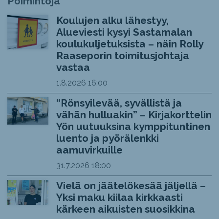
Poimintoja
Koulujen alku lähestyy,
Alueviesti kysyi Sastamalan
koulukuljetuksista – näin Rolly
Raaseporin toimitusjohtaja
vastaa
1.8.2026
16:00
“Rönsyilevää, syvällistä ja
vähän hulluakin” – Kirjakorttelin
Yön uutuuksina kymppituntinen
luento ja pyörälenkki
aamuvirkuille
31.7.2026
18:00
Vielä on jäätelökesää jäljellä –
Yksi maku kiilaa kirkkaasti
kärkeen aikuisten suosikkina