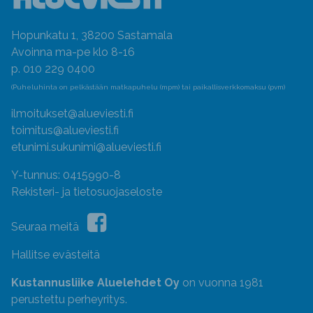
Hopunkatu 1, 38200 Sastamala
Avoinna ma-pe klo 8-16
p. 010 229 0400
(Puheluhinta on pelkästään matkapuhelu (mpm) tai paikallisverkkomaksu (pvm)
ilmoitukset@alueviesti.fi
toimitus@alueviesti.fi
etunimi.sukunimi@alueviesti.fi
Y-tunnus: 0415990-8
Rekisteri- ja tietosuojaseloste
Seuraa meitä
Hallitse evästeitä
Kustannusliike Aluelehdet Oy
on vuonna 1981
perustettu perheyritys.