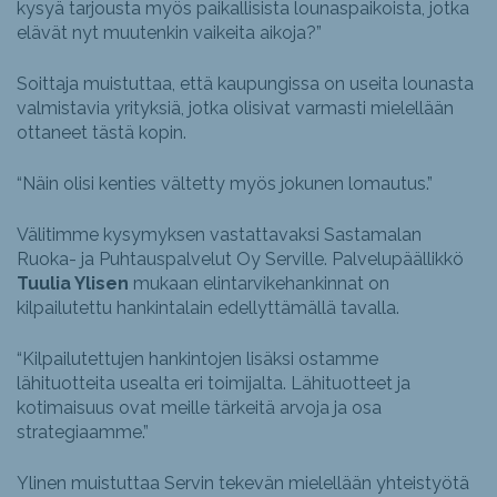
kysyä tarjousta myös paikallisista lounaspaikoista, jotka
elävät nyt muutenkin vaikeita aikoja?”
Soittaja muistuttaa, että kaupungissa on useita lounasta
valmistavia yrityksiä, jotka olisivat varmasti mielellään
ottaneet tästä kopin.
“Näin olisi kenties vältetty myös jokunen lomautus.”
Välitimme kysymyksen vastattavaksi Sastamalan
Ruoka- ja Puhtauspalvelut Oy Serville. Palvelupäällikkö
Tuulia Ylisen
mukaan elintarvikehankinnat on
kilpailutettu hankintalain edellyttämällä tavalla.
“Kilpailutettujen hankintojen lisäksi ostamme
lähituotteita usealta eri toimijalta. Lähituotteet ja
kotimaisuus ovat meille tärkeitä arvoja ja osa
strategiaamme.”
Ylinen muistuttaa Servin tekevän mielellään yhteistyötä