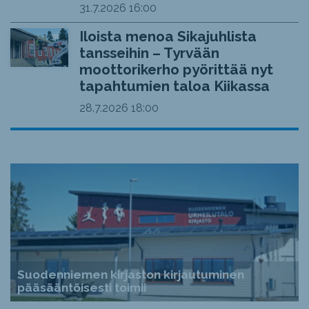
31.7.2026
16:00
Iloista menoa Sikajuhlista
tansseihin – Tyrvään
moottorikerho pyörittää nyt
tapahtumien taloa Kiikassa
28.7.2026
18:00
Suodenniemen kirjaston kirjautuminen
pääsääntöisesti toimii