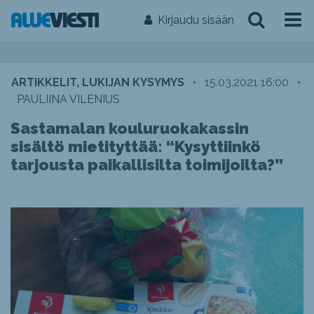
Kirjaudu sisään
ARTIKKELIT, LUKIJAN KYSYMYS
•
15.03.2021 16:00
•
PAULIINA VILENIUS
Sastamalan kouluruokakassin
sisältö mietityttää: “Kysyttiinkö
tarjousta paikallisilta toimijoilta?”