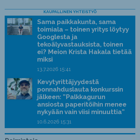
KAUPALLINEN YHTEISTYÖ
Sama paikkakunta, sama
toimiala – toinen yritys löytyy
Googlesta ja
tekoälyvastauksista, toinen
ei? Meion Krista Hakala tietää
miksi
13.7.2026
15:41
Kevytyrittäjyydestä
ponnahduslauta konkurssin
jälkeen: ”Palkkagurun
ansiosta paperitöihin menee
nykyään vain viisi minuuttia”
10.6.2026
15:31