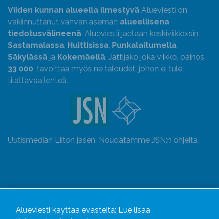
Viiden kunnan alueella ilmestyvä
Alueviesti on
vakiinnuttanut vahvan aseman
alueellisena
tiedotusvälineenä
. Alueviesti jaetaan keskiviikkoisin
Sastamalassa
,
Huittisissa
,
Punkalaitumella
,
Säkylässä
ja
Kokemäellä
. Jättijako joka viikko, painos
33 000
, tavoittaa myös ne taloudet, johon ei tule
tilattavaa lehteä.
Uutismedian Liiton jäsen. Noudatamme JSN:n ohjeita.
Alueviesti käyttää evästeitä:
Lue lisää