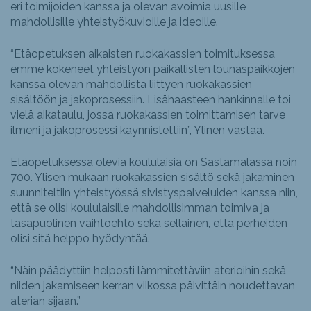
eri toimijoiden kanssa ja olevan avoimia uusille
mahdollisille yhteistyökuvioille ja ideoille.
“Etäopetuksen aikaisten ruokakassien toimituksessa
emme kokeneet yhteistyön paikallisten lounaspaikkojen
kanssa olevan mahdollista liittyen ruokakassien
sisältöön ja jakoprosessiin. Lisähaasteen hankinnalle toi
vielä aikataulu, jossa ruokakassien toimittamisen tarve
ilmeni ja jakoprosessi käynnistettiin”, Ylinen vastaa.
Etäopetuksessa olevia koululaisia on Sastamalassa noin
700. Ylisen mukaan ruokakassien sisältö sekä jakaminen
suunniteltiin yhteistyössä sivistyspalveluiden kanssa niin,
että se olisi koululaisille mahdollisimman toimiva ja
tasapuolinen vaihtoehto sekä sellainen, että perheiden
olisi sitä helppo hyödyntää.
“Näin päädyttiin helposti lämmitettäviin aterioihin sekä
niiden jakamiseen kerran viikossa päivittäin noudettavan
aterian sijaan.”