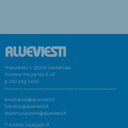
Hopunkatu 1, 38200 Sastamala
Avoinna ma-pe klo 8-16
p. 010 229 0400
(Puheluhinta on pelkästään matkapuhelu (mpm) tai paikallisverkkomaksu (pvm)
ilmoitukset@alueviesti.fi
toimitus@alueviesti.fi
etunimi.sukunimi@alueviesti.fi
Y-tunnus: 0415990-8