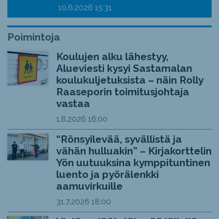
10.6.2026
15:31
Poimintoja
Koulujen alku lähestyy,
Alueviesti kysyi Sastamalan
koulukuljetuksista – näin Rolly
Raaseporin toimitusjohtaja
vastaa
1.8.2026
16:00
“Rönsyilevää, syvällistä ja
vähän hulluakin” – Kirjakorttelin
Yön uutuuksina kymppituntinen
luento ja pyörälenkki
aamuvirkuille
31.7.2026
18:00