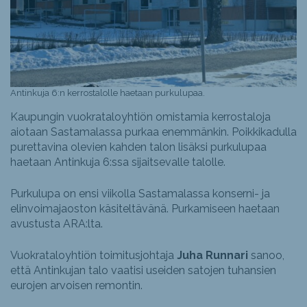
Antinkuja 6:n kerrostalolle haetaan purkulupaa.
Kaupungin vuokrataloyhtiön omistamia kerrostaloja
aiotaan Sastamalassa purkaa enemmänkin. Poikkikadulla
purettavina olevien kahden talon lisäksi purkulupaa
haetaan Antinkuja 6:ssa sijaitsevalle talolle.
Purkulupa on ensi viikolla Sastamalassa konserni- ja
elinvoimajaoston käsiteltävänä. Purkamiseen haetaan
avustusta ARA:lta.
Vuokrataloyhtiön toimitusjohtaja
Juha Runnari
sanoo,
että Antinkujan talo vaatisi useiden satojen tuhansien
eurojen arvoisen remontin.