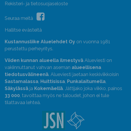
Rekisteri- ja tietosuojaseloste
Seuraa meitä
Hallitse evästeitä
Kustannusliike Aluelehdet Oy
on vuonna 1981
perustettu perheyritys.
Viiden kunnan alueella ilmestyvä
Alueviesti on
vakiinnuttanut vahvan aseman
alueellisena
tiedotusvälineenä
. Alueviesti jaetaan keskiviikkoisin
Sastamalassa
,
Huittisissa
,
Punkalaitumella
,
Säkylässä
ja
Kokemäellä
. Jättijako joka viikko, painos
33 000
, tavoittaa myös ne taloudet, johon ei tule
tilattavaa lehteä.