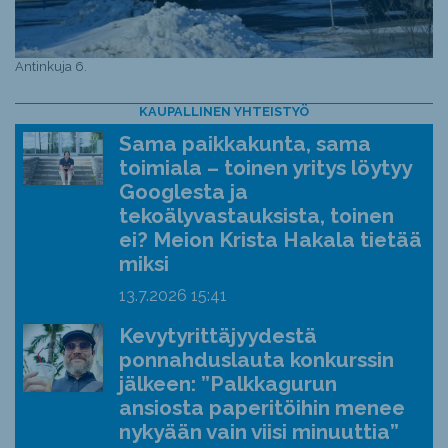
Antinkuja 6.
KAUPALLINEN YHTEISTYÖ
Sama paikkakunta, sama
toimiala – toinen yritys löytyy
Googlesta ja
tekoälyvastauksista, toinen
ei? Meion Krista Hakala tietää
miksi
13.7.2026
15:41
Kevytyrittäjyydestä
ponnahduslauta konkurssin
jälkeen: ”Palkkagurun
ansiosta paperitöihin menee
nykyään vain viisi minuuttia”