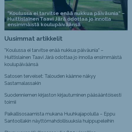
”Koulussa ei tarvitse enää nukkua päiväunia” –
Huittislainen Taavi Järä odottaa jo innolla
ensimmäistä koulupäiväänsä
Uusimmat artikkelit
”Koulussa ei tarvitse enää nukkua päiväunia” –
Huittislainen Taavi Järä odottaa jo innolla ensimmäistä
koulupäiväänsä
Satosen terveiset: Talouden käänne näkyy
Sastamalassakin
Suodenniemen kirjaston kirjautuminen pääsääntöisesti
toimii
Paikallisosaamista mukana Huuhkajapolulla – Eppu
Santoollakin näyttömahdollisuuksia huippupeleihin