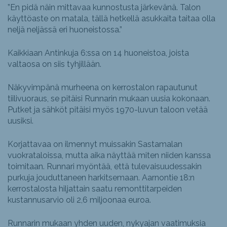
”En pidä näin mittavaa kunnostusta järkevänä. Talon
käyttöaste on matala, tällä hetkellä asukkaita taitaa olla
neljä neljässä eri huoneistossa.”
Kaikkiaan Antinkuja 6:ssa on 14 huoneistoa, joista
valtaosa on siis tyhjillään.
Näkyvimpänä murheena on kerrostalon rapautunut
tiilivuoraus, se pitäisi Runnarin mukaan uusia kokonaan.
Putket ja sähköt pitäisi myös 1970-luvun taloon vetää
uusiksi.
Korjattavaa on ilmennyt muissakin Sastamalan
vuokrataloissa, mutta aika näyttää miten niiden kanssa
toimitaan. Runnari myöntää, että tulevaisuudessakin
purkuja jouduttaneen harkitsemaan. Aarnontie 18:n
kerrostalosta hiljattain saatu remonttitarpeiden
kustannusarvio oli 2,6 miljoonaa euroa.
Runnarin mukaan yhden uuden, nykyajan vaatimuksia