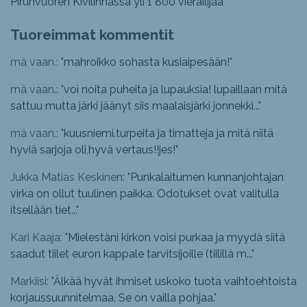
Pirunvuoren Kivilinnassa yli 1 800 vierailijaa
Tuoreimmat kommentit
mä vaan.: "
mahroikko sohasta kusiaipesään!
"
mä vaan.: "
voi noita puheita ja lupauksia! lupaillaan mitä
sattuu mutta järki jäänyt siis maalaisjärki jonnekki...
"
mä vaan.: "
kuusniemi.turpeita ja timatteja ja mitä niitä
hyviä sarjoja oli,hyvä vertaus!!jes!
"
Jukka Matias Keskinen: "
Punkalaitumen kunnanjohtajan
virka on ollut tuulinen paikka. Odotukset ovat valitulla
itsellään tiet...
"
Kari Kaaja: "
Mielestäni kirkon voisi purkaa ja myydä siitä
saadut tiilet euron kappale tarvitsijoille (tiilillä m...
"
Markiisi: "
Älkää hyvät ihmiset uskoko tuota vaihtoehtoista
korjaussuunnitelmaa. Se on vailla pohjaa.
"