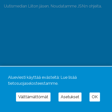
Uutismedian Liiton jäsen. Noudatamme JSN:n ohjeita.
Alueviesti
ja
alueviesti.fi
ovat osa Kustannusliike
Alueviesti käyttää evästeitä:
Lue lisää
Aluelehdet Oy – mediakonsernia, jonka tarjoaman
tietosuojaselosteestamme.
kokonaisuuden täydentävät
Alueradiot
ja
Aluepaino
Välttämättömät
Asetukset
OK