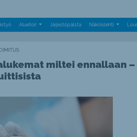
istyö
Aluetori
Järjestöpalsta
Näköislehti
Loun
OIMITUS
alukemat miltei ennallaan – 
ittisista