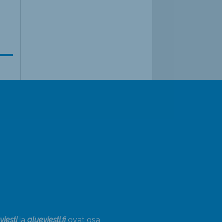
viesti
ja
alueviesti.fi
ovat osa