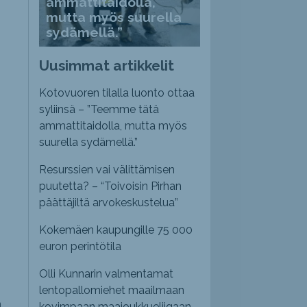
ammattitaidolla,
mutta myös suurella
sydämellä.”
Uusimmat artikkelit
Kotovuoren tilalla luonto ottaa
syliinsä – ”Teemme tätä
ammattitaidolla, mutta myös
suurella sydämellä.”
Resurssien vai välittämisen
puutetta? – “Toivoisin Pirhan
päättäjiltä arvokeskustelua”
Kokemäen kaupungille 75 000
euron perintötila
Olli Kunnarin valmentamat
lentopallomiehet maailmaan
a
kovimpaan maajoukkueliigaan