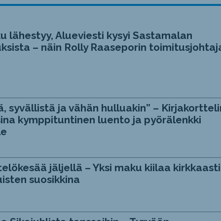
u lähestyy, Alueviesti kysyi Sastamalan
ksista – näin Rolly Raaseporin toimitusjohtaj
, syvällistä ja vähän hulluakin” – Kirjakortteli
ina kymppituntinen luento ja pyörälenkki
le
telökesää jäljellä – Yksi maku kiilaa kirkkaasti
isten suosikkina