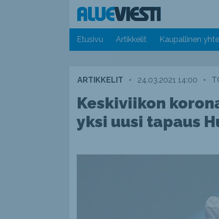
Etusivu
Artikkelit
Kaupallinen yhte
ARTIKKELIT
•
24.03.2021 14:00
•
T
Keskiviikon koron
yksi uusi tapaus Hu