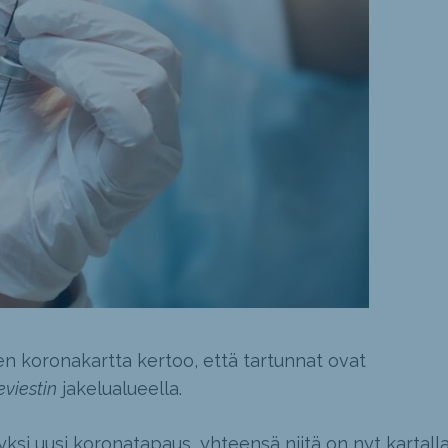
en koronakartta kertoo, että tartunnat ovat
eviestin
jakelualueella.
yksi uusi koronatapaus, yhteensä niitä on nyt kartall