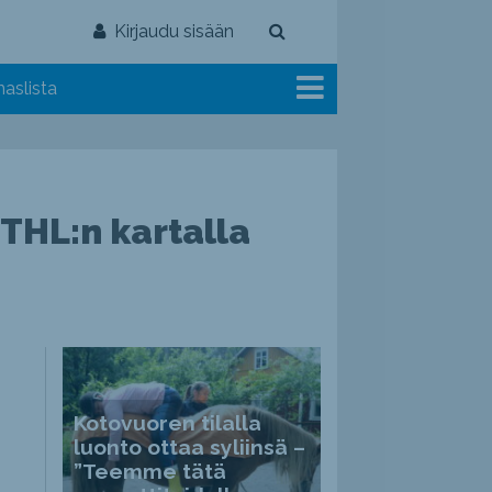
Kirjaudu sisään
aslista
THL:n kartalla
Kotovuoren tilalla
luonto ottaa syliinsä –
”Teemme tätä