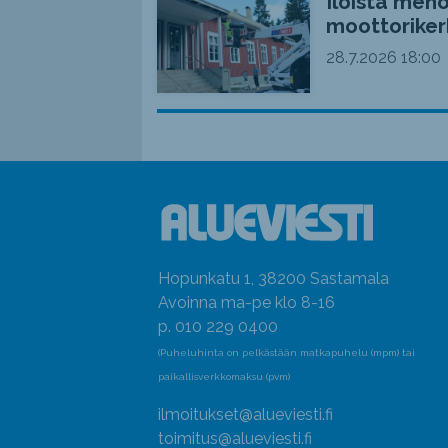
Iloista meno
moottoriker
28.7.2026
18:00
Hopunkatu 1, 38200 Sastamala
Avoinna ma-pe klo 8-16
p. 010 229 0400
(Puheluhinta on pelkästään matkapuhelu (mpm) tai
paikallisverkkomaksu (pvm)
ilmoitukset@alueviesti.fi
toimitus@alueviesti.fi