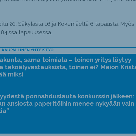
oitu 20, Säkylästä 16 ja Kokemäeltä 6 tapausta. Myös
 84:ssa tapauksessa.
KAUPALLINEN YHTEISTYÖ
kunta, sama toimiala – toinen yritys löytyy
a tekoälyvastauksista, toinen ei? Meion Krist
ää miksi
jyydestä ponnahduslauta konkurssin jälkeen:
n ansiosta paperitöihin menee nykyään vain
tia”