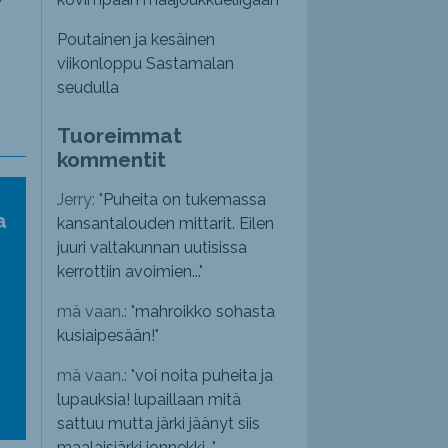
Poutainen ja kesäinen
viikonloppu Sastamalan
seudulla
Tuoreimmat
kommentit
Jerry: "
Puheita on tukemassa
a
kansantalouden mittarit. Eilen
juuri valtakunnan uutisissa
kerrottiin avoimien...
"
mä vaan.: "
mahroikko sohasta
kusiaipesään!
"
mä vaan.: "
voi noita puheita ja
lupauksia! lupaillaan mitä
sattuu mutta järki jäänyt siis
maalaisjärki jonnekki...
"