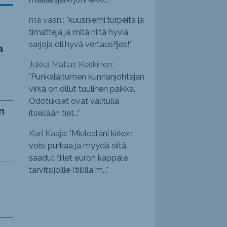
mä vaan.: "
kuusniemi.turpeita ja
timatteja ja mitä niitä hyviä
sarjoja oli,hyvä vertaus!!jes!
"
a
Jukka Matias Keskinen:
"
Punkalaitumen kunnanjohtajan
virka on ollut tuulinen paikka.
Odotukset ovat valitulla
n
itsellään tiet...
"
Kari Kaaja: "
Mielestäni kirkon
voisi purkaa ja myydä siitä
saadut tiilet euron kappale
tarvitsijoille (tiilillä m...
"