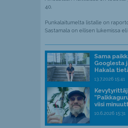
40.
Punkalaitumelta listalle on raport
Sastamala on eilisen lukemissa eli
Sama paikka
Googlesta j
Hakala tiet
13.7.2026
15:41
Kevytyrittä
”Palkkaguru
viisi minuut
10.6.2026
15:31