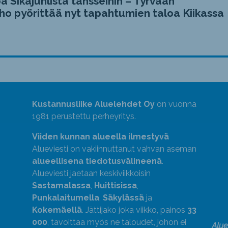
a Sikajuhlista tansseihin – Tyrvään
ho pyörittää nyt tapahtumien taloa Kiikassa
Kustannusliike Aluelehdet Oy
on vuonna
1981 perustettu perheyritys.
Viiden kunnan alueella ilmestyvä
Alueviesti on vakiinnuttanut vahvan aseman
alueellisena tiedotusvälineenä
.
Alueviesti jaetaan keskiviikkoisin
Sastamalassa
,
Huittisissa
,
Punkalaitumella
,
Säkylässä
ja
Kokemäellä
. Jättijako joka viikko, painos
33
000
, tavoittaa myös ne taloudet, johon ei
Alue