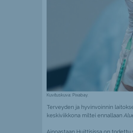
Kuvituskuva: Pixabay.
Terveyden ja hyvinvoinnin laitoks
keskiviikkona miltei ennallaan
Alu
Ainoastaan Huittisissa on todettu 