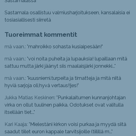
Sastamalassa
Sastamala osallistuu valmiusharjoitukseen, kansalaisia ei
tosiasiallisesti siirretä
Tuoreimmat kommentit
mä vaan.: "
mahroikko sohasta kusiaipesään!
"
mä vaan.: "
voi noita puheita ja lupauksia! lupaillaan mitä
sattuu mutta järki jäänyt siis maalaisjärki jonnekki...
"
mä vaan.: "
kuusniemi.turpeita ja timatteja ja mitä niitä
hyviä sarjoja oli,hyvä vertaus!!jes!
"
Jukka Matias Keskinen: "
Punkalaitumen kunnanjohtajan
virka on ollut tuulinen paikka. Odotukset ovat valitulla
itsellään tiet...
"
Kari Kaaja: "
Mielestäni kirkon voisi purkaa ja myydä siitä
saadut tiilet euron kappale tarvitsijoille (tiilillä m...
"