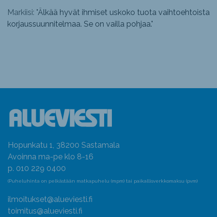
Markiisi: "
Älkää hyvät ihmiset uskoko tuota vaihtoehtoista
korjaussuunnitelmaa. Se on vailla pohjaa.
"
Hopunkatu 1, 38200 Sastamala
Avoinna ma-pe klo 8-16
p. 010 229 0400
(Puheluhinta on pelkästään matkapuhelu (mpm) tai paikallisverkkomaksu (pvm)
ilmoitukset@alueviesti.fi
toimitus@alueviesti.fi