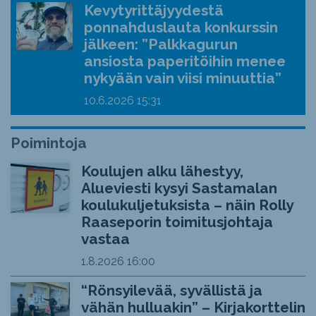
Kevytyrittäjyydestä
ponnahduslauta konkurssin
jälkeen: ”Palkkagurun
ansiosta paperitöihin menee
nykyään vain viisi minuuttia”
10.6.2026
15:31
Poimintoja
Koulujen alku lähestyy,
Alueviesti kysyi Sastamalan
koulukuljetuksista – näin Rolly
Raaseporin toimitusjohtaja
vastaa
1.8.2026
16:00
“Rönsyilevää, syvällistä ja
vähän hulluakin” – Kirjakorttelin