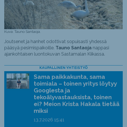
Kuva: Tauno Santaoja.
Joutsenet ja hanhet odottivat sopuisasti yhdessä
pääsyä pesimispaikoille.
Tauno Santaoja
nappasi
ajankohtaisen luontokuvan Sastamalan Kiikassa.
KAUPALLINEN YHTEISTYÖ
Sama paikkakunta, sama
toimiala – toinen yritys löytyy
Googlesta ja
tekoälyvastauksista, toinen
ei? Meion Krista Hakala tietää
miksi
13.7.2026
15:41