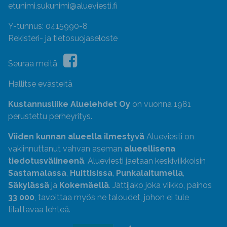
etunimi.sukunimi@alueviesti.fi
Y-tunnus: 0415990-8
Rekisteri- ja tietosuojaseloste
Seuraa meitä
Hallitse evästeitä
Kustannusliike Aluelehdet Oy
on vuonna 1981
perustettu perheyritys.
Viiden kunnan alueella ilmestyvä
Alueviesti on
vakiinnuttanut vahvan aseman
alueellisena
tiedotusvälineenä
. Alueviesti jaetaan keskiviikkoisin
Sastamalassa
,
Huittisissa
,
Punkalaitumella
,
Säkylässä
ja
Kokemäellä
. Jättijako joka viikko, painos
33 000
, tavoittaa myös ne taloudet, johon ei tule
tilattavaa lehteä.