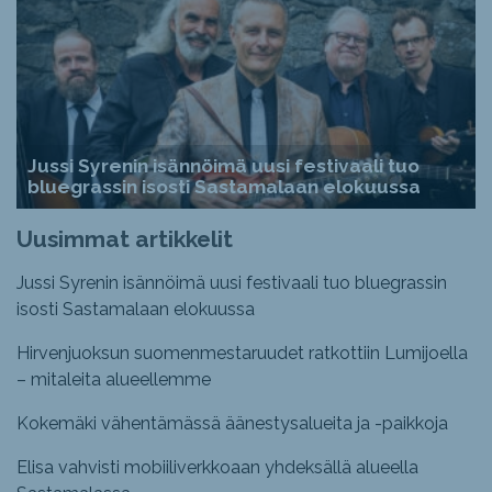
Jussi Syrenin isännöimä uusi festivaali tuo
bluegrassin isosti Sastamalaan elokuussa
Uusimmat artikkelit
Jussi Syrenin isännöimä uusi festivaali tuo bluegrassin
isosti Sastamalaan elokuussa
Hirvenjuoksun suomenmestaruudet ratkottiin Lumijoella
– mitaleita alueellemme
Kokemäki vähentämässä äänestysalueita ja -paikkoja
Elisa vahvisti mobiiliverkkoaan yhdeksällä alueella