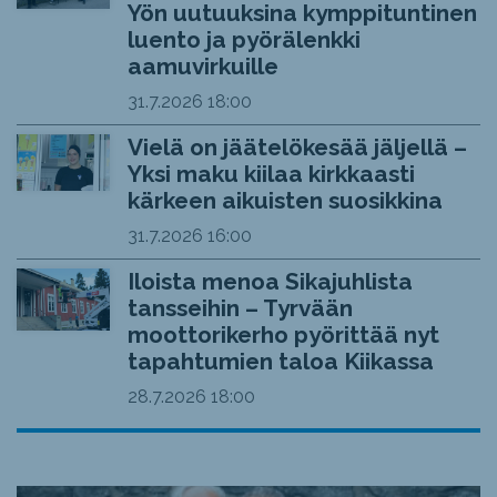
Yön uutuuksina kymppituntinen
luento ja pyörälenkki
aamuvirkuille
31.7.2026
18:00
Vielä on jäätelökesää jäljellä –
Yksi maku kiilaa kirkkaasti
kärkeen aikuisten suosikkina
31.7.2026
16:00
Iloista menoa Sikajuhlista
tansseihin – Tyrvään
moottorikerho pyörittää nyt
tapahtumien taloa Kiikassa
28.7.2026
18:00