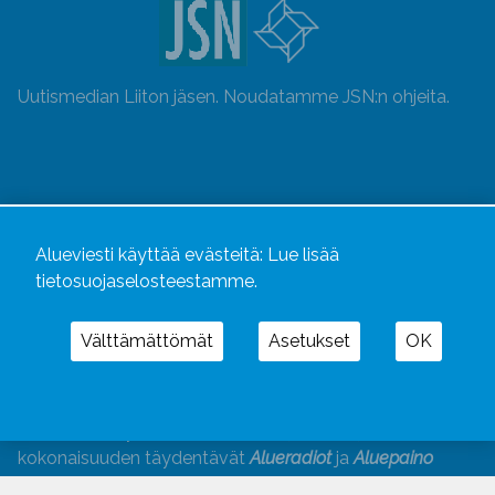
Uutismedian Liiton jäsen. Noudatamme JSN:n ohjeita.
Alueviesti käyttää evästeitä:
Lue lisää
tietosuojaselosteestamme.
Välttämättömät
Asetukset
OK
Alueviesti
ja
alueviesti.fi
ovat osa Kustannusliike
Aluelehdet Oy – mediakonsernia, jonka tarjoaman
kokonaisuuden täydentävät
Alueradiot
ja
Aluepaino