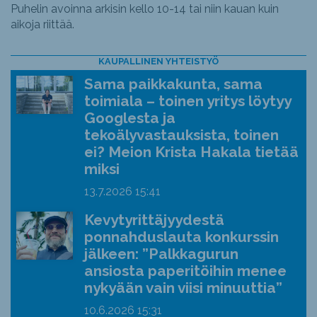
Puhelin avoinna arkisin kello 10-14 tai niin kauan kuin
aikoja riittää.
KAUPALLINEN YHTEISTYÖ
Sama paikkakunta, sama
toimiala – toinen yritys löytyy
Googlesta ja
tekoälyvastauksista, toinen
ei? Meion Krista Hakala tietää
miksi
13.7.2026
15:41
Kevytyrittäjyydestä
ponnahduslauta konkurssin
jälkeen: ”Palkkagurun
ansiosta paperitöihin menee
nykyään vain viisi minuuttia”
10.6.2026
15:31