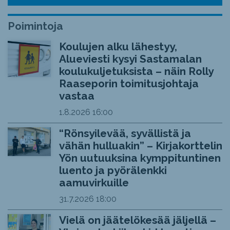
Poimintoja
Koulujen alku lähestyy,
Alueviesti kysyi Sastamalan
koulukuljetuksista – näin Rolly
Raaseporin toimitusjohtaja
vastaa
1.8.2026
16:00
“Rönsyilevää, syvällistä ja
vähän hulluakin” – Kirjakorttelin
Yön uutuuksina kymppituntinen
luento ja pyörälenkki
aamuvirkuille
31.7.2026
18:00
Vielä on jäätelökesää jäljellä –