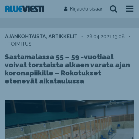
Kirjaudu sisään
AJANKOHTAISTA, ARTIKKELIT
•
28.04.2021 13:08
•
TOIMITUS
Sastamalassa 55 – 59 -vuotiaat
voivat torstaista alkaen varata ajan
koronapiikille – Rokotukset
etenevät aikataulussa