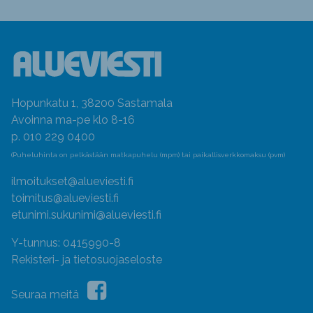
Hopunkatu 1, 38200 Sastamala
Avoinna ma-pe klo 8-16
p. 010 229 0400
(Puheluhinta on pelkästään matkapuhelu (mpm) tai paikallisverkkomaksu (pvm)
ilmoitukset@alueviesti.fi
toimitus@alueviesti.fi
etunimi.sukunimi@alueviesti.fi
Y-tunnus: 0415990-8
Rekisteri- ja tietosuojaseloste
Seuraa meitä