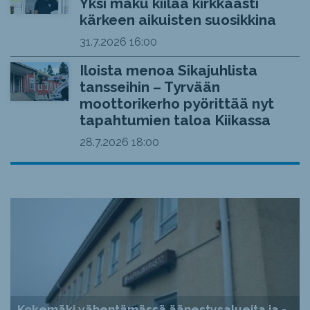
Yksi maku kiilaa kirkkaasti
kärkeen aikuisten suosikkina
31.7.2026
16:00
Iloista menoa Sikajuhlista
tansseihin – Tyrvään
moottorikerho pyörittää nyt
tapahtumien taloa Kiikassa
28.7.2026
18:00
Kokemäki vähentämässä äänestysalueita ja -