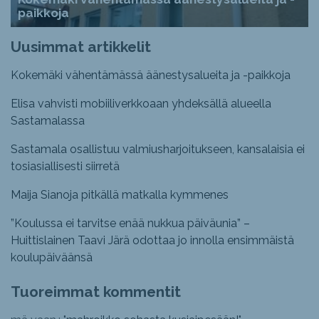
paikkoja
Uusimmat artikkelit
Kokemäki vähentämässä äänestysalueita ja -paikkoja
Elisa vahvisti mobiiliverkkoaan yhdeksällä alueella
Sastamalassa
Sastamala osallistuu valmiusharjoitukseen, kansalaisia ei
tosiasiallisesti siirretä
Maija Sianoja pitkällä matkalla kymmenes
”Koulussa ei tarvitse enää nukkua päiväunia” –
Huittislainen Taavi Järä odottaa jo innolla ensimmäistä
koulupäiväänsä
Tuoreimmat kommentit