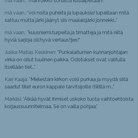
mä vaan.: "
mahroikko sohasta kusiaipesään!
"
mä vaan.: "
voi noita puheita ja lupauksia! lupaillaan mitä
sattuu mutta järki jäänyt siis maalaisjärki jonnekki...
"
mä vaan.: "
kuusniemi.turpeita ja timatteja ja mitä niitä
hyviä sarjoja oli,hyvä vertaus!!jes!
"
Jukka Matias Keskinen: "
Punkalaitumen kunnanjohtajan
virka on ollut tuulinen paikka. Odotukset ovat valitulla
itsellään tiet...
"
Kari Kaaja: "
Mielestäni kirkon voisi purkaa ja myydä siitä
saadut tiilet euron kappale tarvitsijoille (tiilillä m...
"
Markiisi: "
Älkää hyvät ihmiset uskoko tuota vaihtoehtoista
korjaussuunnitelmaa. Se on vailla pohjaa.
"