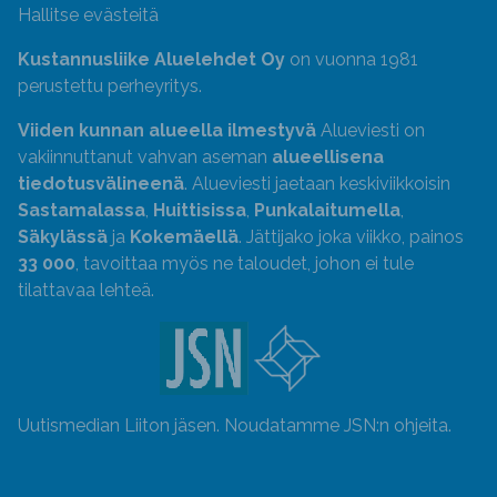
Hallitse evästeitä
Kustannusliike Aluelehdet Oy
on vuonna 1981
perustettu perheyritys.
Viiden kunnan alueella ilmestyvä
Alueviesti on
vakiinnuttanut vahvan aseman
alueellisena
tiedotusvälineenä
. Alueviesti jaetaan keskiviikkoisin
Sastamalassa
,
Huittisissa
,
Punkalaitumella
,
Säkylässä
ja
Kokemäellä
. Jättijako joka viikko, painos
33 000
, tavoittaa myös ne taloudet, johon ei tule
tilattavaa lehteä.
Uutismedian Liiton jäsen. Noudatamme JSN:n ohjeita.