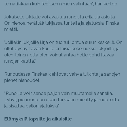
tematiikkaan kuin teoksen nimen valintaan”, hän kertoo.
Jokaiselle lukijalle voi avautua runoista erilaisia asioita.
On hienoa herättää lukijassa tunteita ja ajatuksia, Finska
miettii.
”Joillekin lukijoille kirja on tuonut lohtua surun keskellä. On
ollut pysäyttävää kuulla erilaisia kokemuksia lukijoilta, ja
olen iloinen, että olen voinut antaa heille pohdittavaa
runojen kautta.”
Runoudessa Finskaa kiehtovat vahva tulkinta ja sanojen
pienet hienoudet.
”Runoilla voin sanoa paljon vain muutamalla sanalla.
Lyhyt, pieni runo on usein tarkkaan mietitty ja muotoiltu
ja sisältää paljon ajatuksia.”
Elämyksiä lapsille ja aikuisille