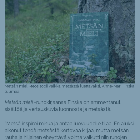
Metsän mieli -teos sopii vaikka metsässä luettavaksi, Anne-Mari Finska
tuumaa.
Metsän mieli
-runokirjaansa Finska on ammentanut
sisältöä ja vertauskuvia luonnosta ja metsästä.
”Metsä inspiroi minua ja antaa luovuudelle tilaa. En aluksi
aikonut tehdä metsästä kertovaa kirjaa, mutta metsän
rauha ja hiljainen eheyttävä voima vaikutti niin runojen