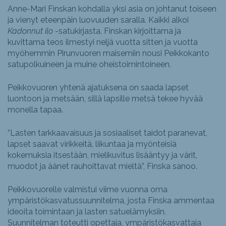
Anne-Mari Finskan kohdalla yksi asia on johtanut toiseen
ja vienyt eteenpäin luovuuden saralla. Kaikki alkoi
Kadonnut ilo
-satukirjasta. Finskan kirjoittama ja
kuvittama teos ilmestyi neljä vuotta sitten ja vuotta
myöhemmin Pirunvuoren maisemiin nousi Peikkokanto
satupolkuineen ja muine oheistoimintoineen.
Peikkovuoren yhtenä ajatuksena on saada lapset
luontoon ja metsään, sillä lapsille metsä tekee hyvää
monella tapaa.
”Lasten tarkkaavaisuus ja sosiaaliset taidot paranevat,
lapset saavat virikkeitä, liikuntaa ja myönteisiä
kokemuksia itsestään, mielikuvitus lisääntyy ja värit,
muodot ja äänet rauhoittavat mieltä”, Finska sanoo.
Peikkovuorelle valmistui viime vuonna oma
ympäristökasvatussuunnitelma, josta Finska ammentaa
ideoita toimintaan ja lasten satuelämyksiin.
Suunnitelman toteutti opettaja, ympäristökasvattaja