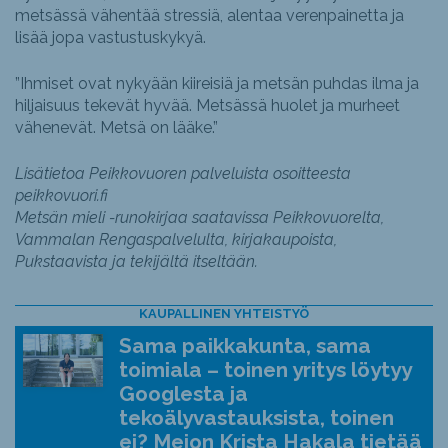
metsässä vähentää stressiä, alentaa verenpainetta ja
lisää jopa vastustuskykyä.
”Ihmiset ovat nykyään kiireisiä ja metsän puhdas ilma ja
hiljaisuus tekevät hyvää. Metsässä huolet ja murheet
vähenevät. Metsä on lääke.”
Lisätietoa Peikkovuoren palveluista osoitteesta
peikkovuori.fi
Metsän mieli -runokirjaa saatavissa Peikkovuorelta,
Vammalan Rengaspalvelulta, kirjakaupoista,
Pukstaavista ja tekijältä itseltään.
KAUPALLINEN YHTEISTYÖ
Sama paikkakunta, sama
toimiala – toinen yritys löytyy
Googlesta ja
tekoälyvastauksista, toinen
ei? Meion Krista Hakala tietää