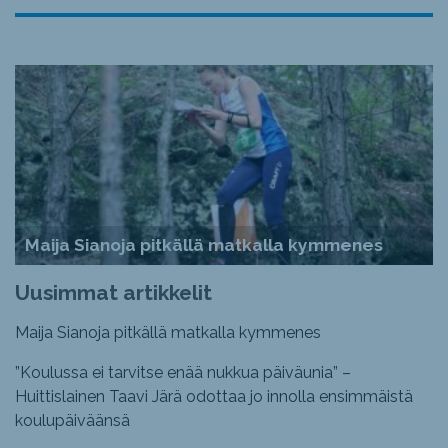
Maija Sianoja pitkällä matkalla kymmenes
Uusimmat artikkelit
Maija Sianoja pitkällä matkalla kymmenes
”Koulussa ei tarvitse enää nukkua päiväunia” –
Huittislainen Taavi Järä odottaa jo innolla ensimmäistä
koulupäiväänsä