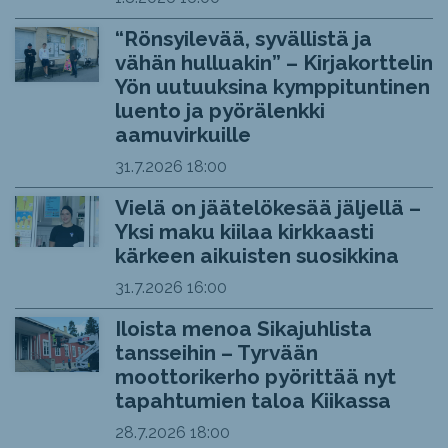
“Rönsyilevää, syvällistä ja
vähän hulluakin” – Kirjakorttelin
Yön uutuuksina kymppituntinen
luento ja pyörälenkki
aamuvirkuille
31.7.2026
18:00
Vielä on jäätelökesää jäljellä –
Yksi maku kiilaa kirkkaasti
kärkeen aikuisten suosikkina
31.7.2026
16:00
Iloista menoa Sikajuhlista
tansseihin – Tyrvään
moottorikerho pyörittää nyt
tapahtumien taloa Kiikassa
28.7.2026
18:00