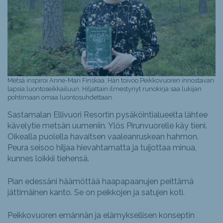
Metsä inspiroi Anne-Mari Finskaa. Hän toivoo Peikkovuoren innostavan
lapsia luontoseikkailuun. Hiljattain ilmestynyt runokirja saa lukijan
pohtimaan omaa luontosuhdettaan.
Sastamalan Ellivuori Resortin pysäköintialueelta lähtee
kävelytie metsän uumeniin. Ylös Pirunvuorelle käy tieni.
Oikealla puolella havaitsen vaaleanruskean hahmon.
Peura seisoo hiljaa hievahtamatta ja tuijottaa minua,
kunnes loikkii tiehensä.
Pian edessäni häämöttää haapapaanujen peittämä
jättimäinen kanto. Se on peikkojen ja satujen koti.
Peikkovuoren emännän ja elämyksellisen konseptin