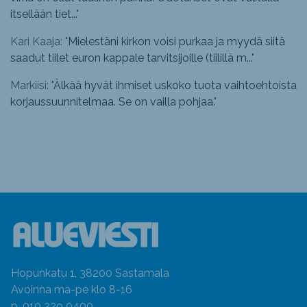
itsellään tiet...
"
Kari Kaaja: "
Mielestäni kirkon voisi purkaa ja myydä siitä
saadut tiilet euron kappale tarvitsijoille (tiilillä m...
"
Markiisi: "
Älkää hyvät ihmiset uskoko tuota vaihtoehtoista
korjaussuunnitelmaa. Se on vailla pohjaa.
"
Hopunkatu 1, 38200 Sastamala
Avoinna ma-pe klo 8-16
p. 010 229 0400