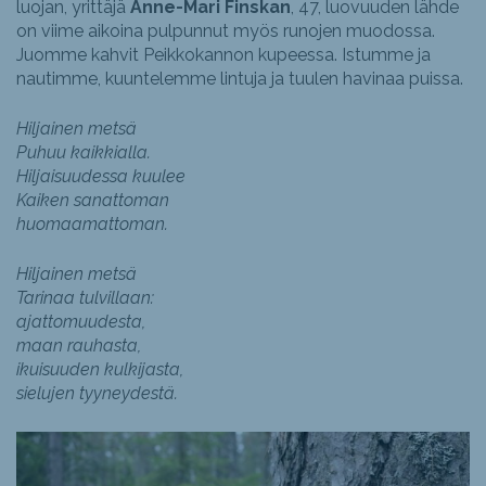
luojan, yrittäjä
Anne-Mari Finskan
, 47, luovuuden lähde
on viime aikoina pulpunnut myös runojen muodossa.
Juomme kahvit Peikkokannon kupeessa. Istumme ja
nautimme, kuuntelemme lintuja ja tuulen havinaa puissa.
Hiljainen metsä
Puhuu kaikkialla.
Hiljaisuudessa kuulee
Kaiken sanattoman
huomaamattoman.
Hiljainen metsä
Tarinaa tulvillaan:
ajattomuudesta,
maan rauhasta,
ikuisuuden kulkijasta,
sielujen tyyneydestä.