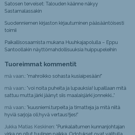
Satosen terveiset: Talouden käänne näkyy
Sastamalassakin
Suodenniemen kirjaston kirjautuminen pääsääntöisesti
toimii
Paikallisosaamista mukana Huuhkajapolulla – Eppu
Santoollakin näyttömahdollisuuksia huippupeleihin
Tuoreimmat kommentit
mä vaan.: "
mahroikko sohasta kusiaipesään!
"
mä vaan.: "
voi noita puheita ja lupauksia! lupaillaan mitä
sattuu mutta järki jäänyt siis maalaisjärki jonnekki...
"
mä vaan.: "
kuusniemi.turpeita ja timatteja ja mitä niitä
hyviä sarjoja oli,hyvä vertaus!!jes!
"
Jukka Matias Keskinen: "
Punkalaitumen kunnanjohtajan
virka on ollut tuulinen paikka. Odotukset ovat valitulla