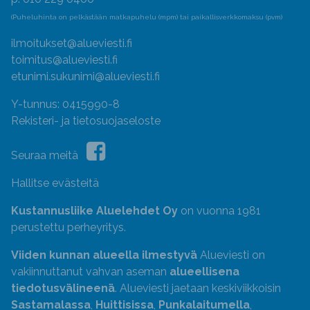
(Puheluhinta on pelkästään matkapuhelu (mpm) tai paikallisverkkomaksu (pvm)
ilmoitukset@alueviesti.fi
toimitus@alueviesti.fi
etunimi.sukunimi@alueviesti.fi
Y-tunnus: 0415990-8
Rekisteri- ja tietosuojaseloste
Seuraa meitä
Hallitse evästeitä
Kustannusliike Aluelehdet Oy
on vuonna 1981
perustettu perheyritys.
Viiden kunnan alueella ilmestyvä
Alueviesti on
vakiinnuttanut vahvan aseman
alueellisena
tiedotusvälineenä
. Alueviesti jaetaan keskiviikkoisin
Sastamalassa
,
Huittisissa
,
Punkalaitumella
,