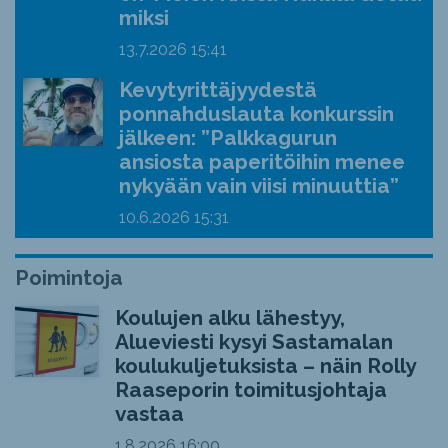
miksi
13.7.2026
15:41
Kevytyrittäjyydestä
ponnahduslauta konkurssin
jälkeen: ”Palkkagurun
ansiosta paperitöihin menee
nykyään vain viisi minuuttia”
10.6.2026
15:31
Poimintoja
Koulujen alku lähestyy,
Alueviesti kysyi Sastamalan
koulukuljetuksista – näin Rolly
Raaseporin toimitusjohtaja
vastaa
1.8.2026
16:00