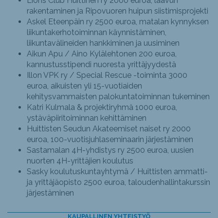
Lions Club Huittinen ry 2000 euroa, laavun
rakentaminen ja Ripovuoren huipun siistimisprojekti
Askel Eteenpäin ry 2500 euroa, matalan kynnyksen
liikuntakerhotoiminnan käynnistäminen,
liikuntavälineiden hankkiminen ja uusiminen
Aikun Apu / Aino Kylälehtonen 200 euroa,
kannustusstipendi nuoresta yrittäjyydestä
Illon VPK ry / Special Rescue -toiminta 3000
euroa, aikuisten yli 15-vuotiaiden
kehitysvammaisten palokuntatoiminnan tukeminen
Katri Kulmala & projektiryhmä 1000 euroa,
ystäväpiiritoiminnan kehittäminen
Huittisten Seudun Akateemiset naiset ry 2000
euroa, 100-vuotisjuhlaseminaarin järjestäminen
Sastamalan 4H-yhdistys ry 2500 euroa, uusien
nuorten 4H-yrittäjien koulutus
Sasky koulutuskuntayhtymä / Huittisten ammatti-
ja yrittäjäopisto 2500 euroa, taloudenhallintakurssin
järjestäminen
KAUPALLINEN YHTEISTYÖ