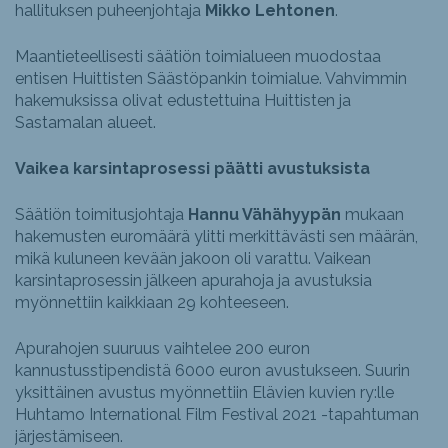
hallituksen puheenjohtaja
Mikko Lehtonen
.
Maantieteellisesti säätiön toimialueen muodostaa
entisen Huittisten Säästöpankin toimialue. Vahvimmin
hakemuksissa olivat edustettuina Huittisten ja
Sastamalan alueet.
Vaikea karsintaprosessi päätti avustuksista
Säätiön toimitusjohtaja
Hannu Vähähyypän
mukaan
hakemusten euromäärä ylitti merkittävästi sen määrän,
mikä kuluneen kevään jakoon oli varattu. Vaikean
karsintaprosessin jälkeen apurahoja ja avustuksia
myönnettiin kaikkiaan 29 kohteeseen.
Apurahojen suuruus vaihtelee 200 euron
kannustusstipendistä 6000 euron avustukseen. Suurin
yksittäinen avustus myönnettiin Elävien kuvien ry:lle
Huhtamo International Film Festival 2021 -tapahtuman
järjestämiseen.