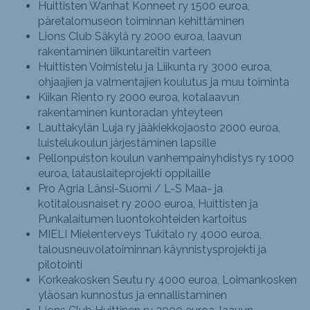
Huittisten Wanhat Konneet ry 1500 euroa,
päretalomuseon toiminnan kehittäminen
Lions Club Säkylä ry 2000 euroa, laavun
rakentaminen liikuntareitin varteen
Huittisten Voimistelu ja Liikunta ry 3000 euroa,
ohjaajien ja valmentajien koulutus ja muu toiminta
Kiikan Riento ry 2000 euroa, kotalaavun
rakentaminen kuntoradan yhteyteen
Lauttakylän Luja ry jääkiekkojaosto 2000 euroa,
luistelukoulun järjestäminen lapsille
Pellonpuiston koulun vanhempainyhdistys ry 1000
euroa, latauslaiteprojekti oppilaille
Pro Agria Länsi-Suomi / L-S Maa- ja
kotitalousnaiset ry 2000 euroa, Huittisten ja
Punkalaitumen luontokohteiden kartoitus
MIELI Mielenterveys Tukitalo ry 4000 euroa,
talousneuvolatoiminnan käynnistysprojekti ja
pilotointi
Korkeakosken Seutu ry 4000 euroa, Loimankosken
yläosan kunnostus ja ennallistaminen