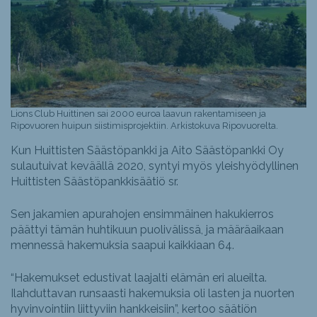
Lions Club Huittinen sai 2000 euroa laavun rakentamiseen ja
Ripovuoren huipun siistimisprojektiin. Arkistokuva Ripovuorelta.
Kun Huittisten Säästöpankki ja Aito Säästöpankki Oy
sulautuivat keväällä 2020, syntyi myös yleishyödyllinen
Huittisten Säästöpankkisäätiö sr.
Sen jakamien apurahojen ensimmäinen hakukierros
päättyi tämän huhtikuun puolivälissä, ja määräaikaan
mennessä hakemuksia saapui kaikkiaan 64.
“Hakemukset edustivat laajalti elämän eri alueilta.
Ilahduttavan runsaasti hakemuksia oli lasten ja nuorten
hyvinvointiin liittyviin hankkeisiin”, kertoo säätiön