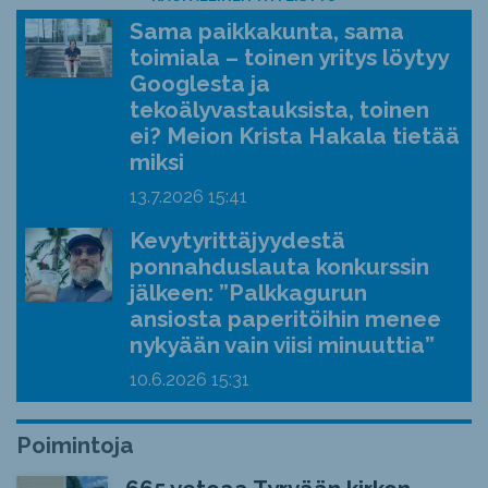
Sama paikkakunta, sama
toimiala – toinen yritys löytyy
Googlesta ja
tekoälyvastauksista, toinen
ei? Meion Krista Hakala tietää
miksi
13.7.2026
15:41
Kevytyrittäjyydestä
ponnahduslauta konkurssin
jälkeen: ”Palkkagurun
ansiosta paperitöihin menee
nykyään vain viisi minuuttia”
10.6.2026
15:31
Poimintoja