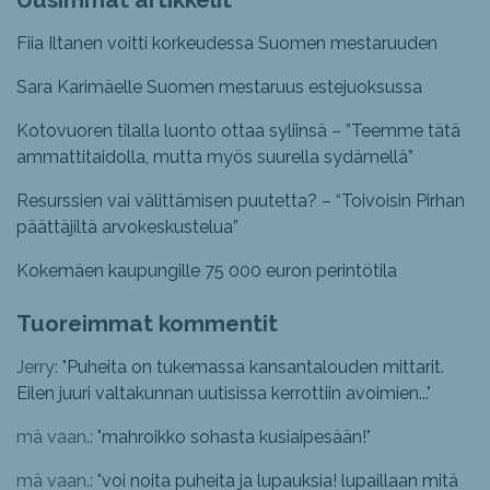
Fiia Iltanen voitti korkeudessa Suomen mestaruuden
Sara Karimäelle Suomen mestaruus estejuoksussa
Kotovuoren tilalla luonto ottaa syliinsä – ”Teemme tätä
ammattitaidolla, mutta myös suurella sydämellä”
Resurssien vai välittämisen puutetta? – “Toivoisin Pirhan
päättäjiltä arvokeskustelua”
Kokemäen kaupungille 75 000 euron perintötila
Tuoreimmat kommentit
Jerry: "
Puheita on tukemassa kansantalouden mittarit.
Eilen juuri valtakunnan uutisissa kerrottiin avoimien...
"
mä vaan.: "
mahroikko sohasta kusiaipesään!
"
mä vaan.: "
voi noita puheita ja lupauksia! lupaillaan mitä