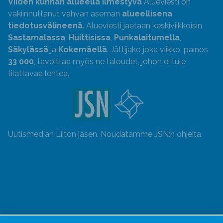
Viiden kunnan alueella ilmestyvä
Alueviesti on
vakiinnuttanut vahvan aseman
alueellisena
tiedotusvälineenä
. Alueviesti jaetaan keskiviikkoisin
Sastamalassa
,
Huittisissa
,
Punkalaitumella
,
Säkylässä
ja
Kokemäellä
. Jättijako joka viikko, painos
33 000
, tavoittaa myös ne taloudet, johon ei tule
tilattavaa lehteä.
Uutismedian Liiton jäsen. Noudatamme JSN:n ohjeita.