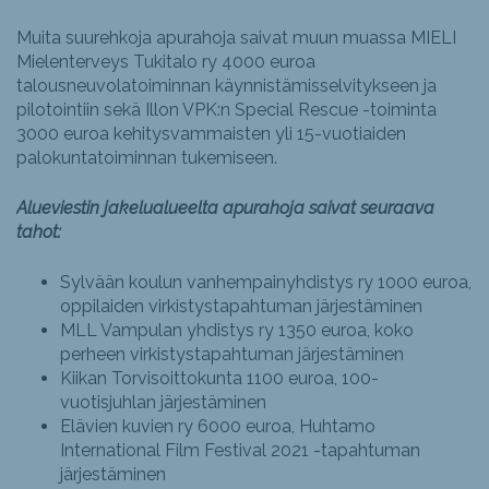
Muita suurehkoja apurahoja saivat muun muassa MIELI
Mielenterveys Tukitalo ry 4000 euroa
talousneuvolatoiminnan käynnistämisselvitykseen ja
pilotointiin sekä Illon VPK:n Special Rescue -toiminta
3000 euroa kehitysvammaisten yli 15-vuotiaiden
palokuntatoiminnan tukemiseen.
Alueviestin jakelualueelta apurahoja saivat seuraava
tahot:
Sylvään koulun vanhempainyhdistys ry 1000 euroa,
oppilaiden virkistystapahtuman järjestäminen
MLL Vampulan yhdistys ry 1350 euroa, koko
perheen virkistystapahtuman järjestäminen
Kiikan Torvisoittokunta 1100 euroa, 100-
vuotisjuhlan järjestäminen
Elävien kuvien ry 6000 euroa, Huhtamo
International Film Festival 2021 -tapahtuman
järjestäminen