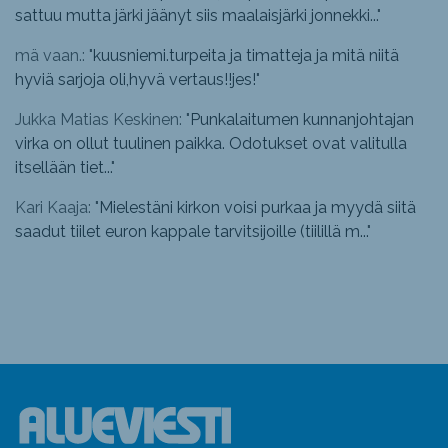
sattuu mutta järki jäänyt siis maalaisjärki jonnekki...
"
mä vaan.: "
kuusniemi.turpeita ja timatteja ja mitä niitä
hyviä sarjoja oli,hyvä vertaus!!jes!
"
Jukka Matias Keskinen: "
Punkalaitumen kunnanjohtajan
virka on ollut tuulinen paikka. Odotukset ovat valitulla
itsellään tiet...
"
Kari Kaaja: "
Mielestäni kirkon voisi purkaa ja myydä siitä
saadut tiilet euron kappale tarvitsijoille (tiilillä m...
"