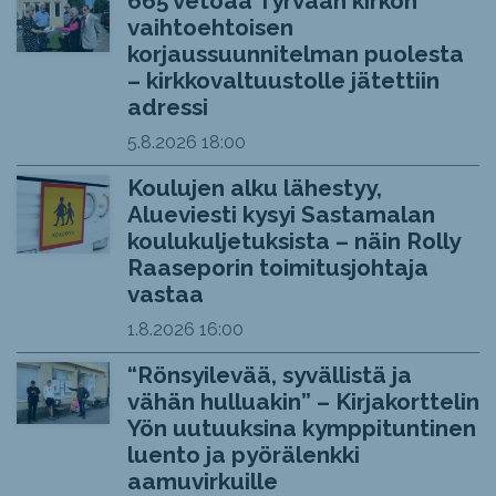
665 vetoaa Tyrvään kirkon
vaihtoehtoisen
korjaussuunnitelman puolesta
– kirkkovaltuustolle jätettiin
adressi
5.8.2026
18:00
Koulujen alku lähestyy,
Alueviesti kysyi Sastamalan
koulukuljetuksista – näin Rolly
Raaseporin toimitusjohtaja
vastaa
1.8.2026
16:00
“Rönsyilevää, syvällistä ja
vähän hulluakin” – Kirjakorttelin
Yön uutuuksina kymppituntinen
luento ja pyörälenkki
aamuvirkuille