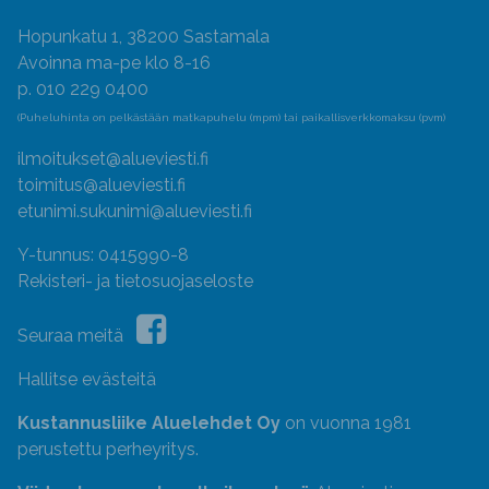
Hopunkatu 1, 38200 Sastamala
Avoinna ma-pe klo 8-16
p. 010 229 0400
(Puheluhinta on pelkästään matkapuhelu (mpm) tai paikallisverkkomaksu (pvm)
ilmoitukset@alueviesti.fi
toimitus@alueviesti.fi
etunimi.sukunimi@alueviesti.fi
Y-tunnus: 0415990-8
Rekisteri- ja tietosuojaseloste
Seuraa meitä
Hallitse evästeitä
Kustannusliike Aluelehdet Oy
on vuonna 1981
perustettu perheyritys.