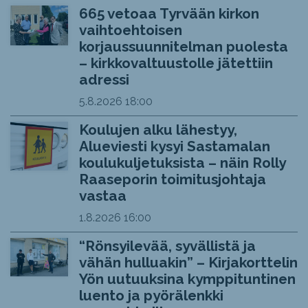
665 vetoaa Tyrvään kirkon
vaihtoehtoisen
korjaussuunnitelman puolesta
– kirkkovaltuustolle jätettiin
adressi
5.8.2026
18:00
Koulujen alku lähestyy,
Alueviesti kysyi Sastamalan
koulukuljetuksista – näin Rolly
Raaseporin toimitusjohtaja
vastaa
1.8.2026
16:00
“Rönsyilevää, syvällistä ja
vähän hulluakin” – Kirjakorttelin
Yön uutuuksina kymppituntinen
luento ja pyörälenkki