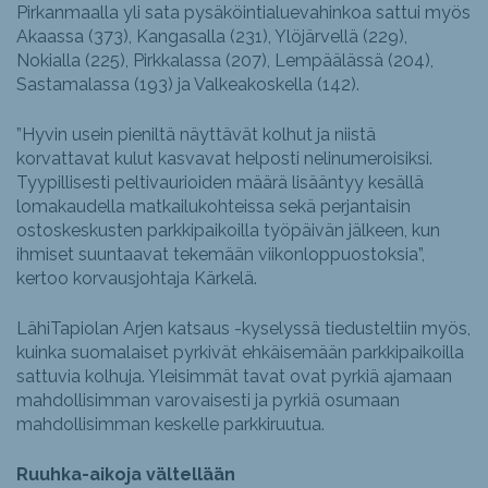
Pirkanmaalla yli sata pysäköintialuevahinkoa sattui myös
Akaassa (373), Kangasalla (231), Ylöjärvellä (229),
Nokialla (225), Pirkkalassa (207), Lempäälässä (204),
Sastamalassa (193) ja Valkeakoskella (142).
”Hyvin usein pieniltä näyttävät kolhut ja niistä
korvattavat kulut kasvavat helposti nelinumeroisiksi.
Tyypillisesti peltivaurioiden määrä lisääntyy kesällä
lomakaudella matkailukohteissa sekä perjantaisin
ostoskeskusten parkkipaikoilla työpäivän jälkeen, kun
ihmiset suuntaavat tekemään viikonloppuostoksia”,
kertoo korvausjohtaja Kärkelä.
LähiTapiolan Arjen katsaus -kyselyssä tiedusteltiin myös,
kuinka suomalaiset pyrkivät ehkäisemään parkkipaikoilla
sattuvia kolhuja. Yleisimmät tavat ovat pyrkiä ajamaan
mahdollisimman varovaisesti ja pyrkiä osumaan
mahdollisimman keskelle parkkiruutua.
Ruuhka-aikoja vältellään