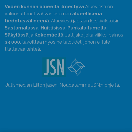
Viiden kunnan alueella ilmestyvä
Alueviesti on
vakiinnuttanut vahvan aseman
alueellisena
tiedotusvälineenä
. Alueviesti jaetaan keskiviikkoisin
Sastamalassa
,
Huittisissa
,
Punkalaitumella
,
Säkylässä
ja
Kokemäellä
. Jättijako joka viikko, painos
33 000
, tavoittaa myös ne taloudet, johon ei tule
tilattavaa lehteä.
Uutismedian Liiton jäsen. Noudatamme JSN:n ohjeita.