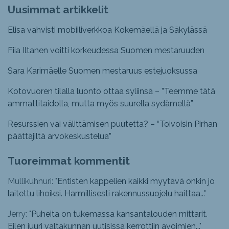
Uusimmat artikkelit
Elisa vahvisti mobiiliverkkoa Kokemäellä ja Säkylässä
Fiia Iltanen voitti korkeudessa Suomen mestaruuden
Sara Karimäelle Suomen mestaruus estejuoksussa
Kotovuoren tilalla luonto ottaa syliinsä – ”Teemme tätä
ammattitaidolla, mutta myös suurella sydämellä”
Resurssien vai välittämisen puutetta? – “Toivoisin Pirhan
päättäjiltä arvokeskustelua”
Tuoreimmat kommentit
Mullikuhnuri: "
Entisten kappelien kaikki myytävä onkin jo
laitettu lihoiksi. Harmillisesti rakennussuojelu haittaa...
"
Jerry: "
Puheita on tukemassa kansantalouden mittarit.
Eilen juuri valtakunnan uutisissa kerrottiin avoimien...
"