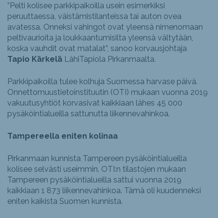
”Pelti kolisee parkkipaikoilla usein esimerkiksi
peruuttaessa, väistämistilanteissa tai auton ovea
avatessa. Onneksi vahingot ovat yleensä nimenomaan
peltivaurioita ja loukkaantumisilta yleensä vältytään,
koska vauhdit ovat matalat”, sanoo korvausjohtaja
Tapio Kärkelä
LähiTapiola Pirkanmaalta.
Parkkipaikoilla tulee kolhuja Suomessa harvase päivä.
Onnettomuustietoinstituutin (OTI) mukaan vuonna 2019
vakuutusyhtiöt korvasivat kaikkiaan lähes 45 000
pysäköintialueilla sattunutta liikennevahinkoa.
Tampereella eniten kolinaa
Pirkanmaan kunnista Tampereen pysäköintialueilla
kolisee selvästi useimmin. OTI:n tilastojen mukaan
Tampereen pysäköintialueilla sattui vuonna 2019
kaikkiaan 1 873 liikennevahinkoa. Tämä oli kuudenneksi
eniten kaikista Suomen kunnista.