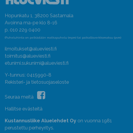
Hopunkatu 1, 38200 Sastamala
Avoinna ma-pe klo 8-16
p. 010 229 0400
(Puheluhinta on pelkästään matkapuhelu (mpm) tai paikallisverkkomaksu (pvm)
ilmoitukset@alueviesti.fi
toimitus@alueviesti.fi
etunimi.sukunimi@alueviesti.fi
Y-tunnus: 0415990-8
Rekisteri- ja tietosuojaseloste
Seuraa meitä
Hallitse evästeitä
Kustannusliike Aluelehdet Oy
on vuonna 1981
perustettu perheyritys.