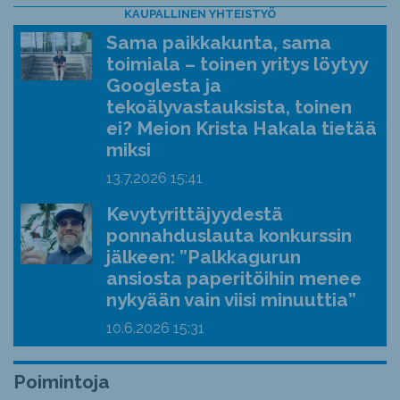
KAUPALLINEN YHTEISTYÖ
Sama paikkakunta, sama
toimiala – toinen yritys löytyy
Googlesta ja
tekoälyvastauksista, toinen
ei? Meion Krista Hakala tietää
miksi
13.7.2026
15:41
Kevytyrittäjyydestä
ponnahduslauta konkurssin
jälkeen: ”Palkkagurun
ansiosta paperitöihin menee
nykyään vain viisi minuuttia”
10.6.2026
15:31
Poimintoja