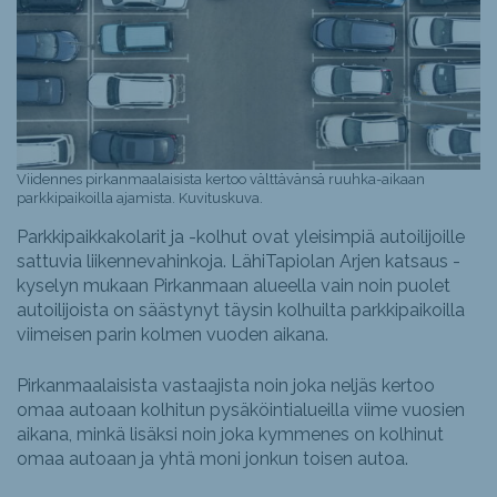
Viidennes pirkanmaalaisista kertoo välttävänsä ruuhka-aikaan
parkkipaikoilla ajamista. Kuvituskuva.
Parkkipaikkakolarit ja -kolhut ovat yleisimpiä autoilijoille
sattuvia liikennevahinkoja. LähiTapiolan Arjen katsaus -
kyselyn mukaan Pirkanmaan alueella vain noin puolet
autoilijoista on säästynyt täysin kolhuilta parkkipaikoilla
viimeisen parin kolmen vuoden aikana.
Pirkanmaalaisista vastaajista noin joka neljäs kertoo
omaa autoaan kolhitun pysäköintialueilla viime vuosien
aikana, minkä lisäksi noin joka kymmenes on kolhinut
omaa autoaan ja yhtä moni jonkun toisen autoa.