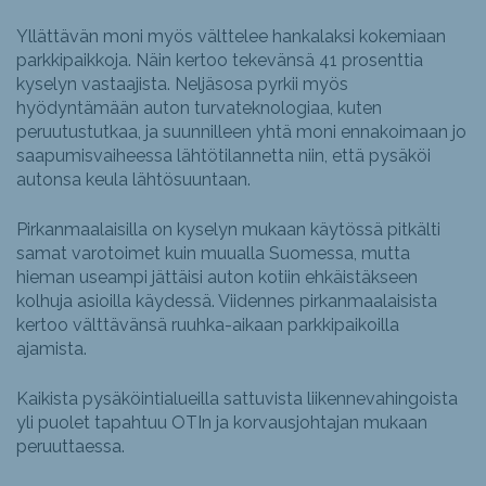
Yllättävän moni myös välttelee hankalaksi kokemiaan
parkkipaikkoja. Näin kertoo tekevänsä 41 prosenttia
kyselyn vastaajista. Neljäsosa pyrkii myös
hyödyntämään auton turvateknologiaa, kuten
peruutustutkaa, ja suunnilleen yhtä moni ennakoimaan jo
saapumisvaiheessa lähtötilannetta niin, että pysäköi
autonsa keula lähtösuuntaan.
Pirkanmaalaisilla on kyselyn mukaan käytössä pitkälti
samat varotoimet kuin muualla Suomessa, mutta
hieman useampi jättäisi auton kotiin ehkäistäkseen
kolhuja asioilla käydessä. Viidennes pirkanmaalaisista
kertoo välttävänsä ruuhka-aikaan parkkipaikoilla
ajamista.
Kaikista pysäköintialueilla sattuvista liikennevahingoista
yli puolet tapahtuu OTIn ja korvausjohtajan mukaan
peruuttaessa.