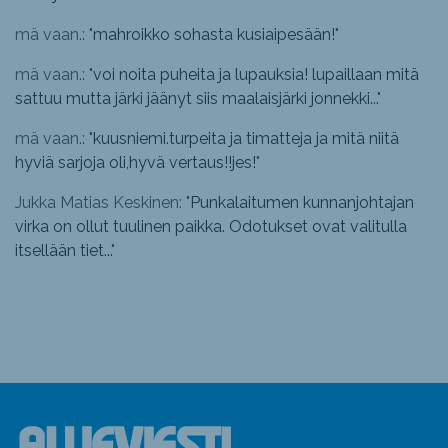
mä vaan.: "
mahroikko sohasta kusiaipesään!
"
mä vaan.: "
voi noita puheita ja lupauksia! lupaillaan mitä
sattuu mutta järki jäänyt siis maalaisjärki jonnekki...
"
mä vaan.: "
kuusniemi.turpeita ja timatteja ja mitä niitä
hyviä sarjoja oli,hyvä vertaus!!jes!
"
Jukka Matias Keskinen: "
Punkalaitumen kunnanjohtajan
virka on ollut tuulinen paikka. Odotukset ovat valitulla
itsellään tiet...
"