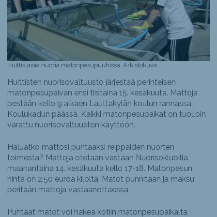
Huittislaisia nuoria matonpesupuuhissa. Arkistokuva.
Huittisten nuorisovaltuusto järjestää perinteisen
matonpesupäivän ensi tiistaina 15. kesäkuuta. Mattoja
pestään kello 9 alkaen Lauttakylän koulun rannassa,
Koulukadun päässä. Kaikki matonpesupaikat on tuolloin
varattu nuorisovaltuuston käyttöön.
Haluatko mattosi puhtaaksi reippaiden nuorten
toimesta? Mattoja otetaan vastaan Nuorisoklubilla
maanantaina 14. kesäkuuta kello 17-18. Matonpesun
hinta on 2,50 euroa kilolta. Matot punnitaan ja maksu
peritään mattoja vastaanottaessa.
Puhtaat matot voi hakea kotiin matonpesupaikalta