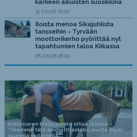
kärkeen aikuisten suosikkina
31.7.2026
16:00
Iloista menoa Sikajuhlista
tansseihin – Tyrvään
moottorikerho pyörittää nyt
tapahtumien taloa Kiikassa
28.7.2026
18:00
Kotovuoren tilalla luonto ottaa syliinsä –
”Teemme tätä ammattitaidolla, mutta myös
suurella sydämellä.”