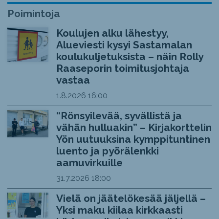
Poimintoja
Koulujen alku lähestyy,
Alueviesti kysyi Sastamalan
koulukuljetuksista – näin Rolly
Raaseporin toimitusjohtaja
vastaa
1.8.2026
16:00
“Rönsyilevää, syvällistä ja
vähän hulluakin” – Kirjakorttelin
Yön uutuuksina kymppituntinen
luento ja pyörälenkki
aamuvirkuille
31.7.2026
18:00
Vielä on jäätelökesää jäljellä –
Yksi maku kiilaa kirkkaasti