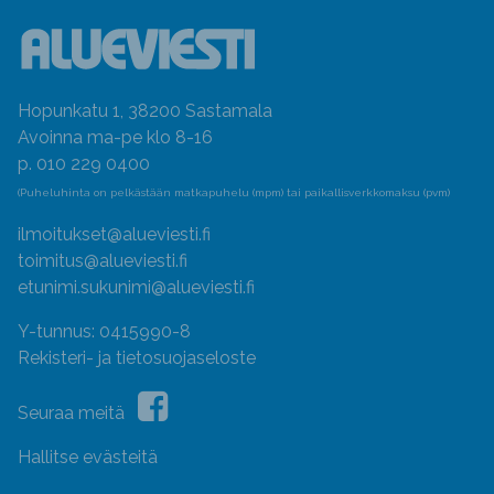
Hopunkatu 1, 38200 Sastamala
Avoinna ma-pe klo 8-16
p. 010 229 0400
(Puheluhinta on pelkästään matkapuhelu (mpm) tai paikallisverkkomaksu (pvm)
ilmoitukset@alueviesti.fi
toimitus@alueviesti.fi
etunimi.sukunimi@alueviesti.fi
Y-tunnus: 0415990-8
Rekisteri- ja tietosuojaseloste
Seuraa meitä
Hallitse evästeitä