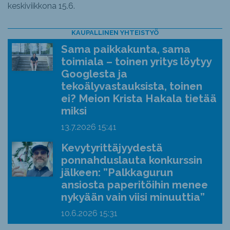
keskiviikkona 15.6.
KAUPALLINEN YHTEISTYÖ
Sama paikkakunta, sama
toimiala – toinen yritys löytyy
Googlesta ja
tekoälyvastauksista, toinen
ei? Meion Krista Hakala tietää
miksi
13.7.2026
15:41
Kevytyrittäjyydestä
ponnahduslauta konkurssin
jälkeen: ”Palkkagurun
ansiosta paperitöihin menee
nykyään vain viisi minuuttia”
10.6.2026
15:31