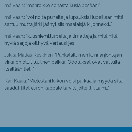
mä vaan.: "
mahroikko sohasta kusiaipesään!
"
mä vaan.: "
voi noita puheita ja lupauksia! lupaillaan mitä
sattuu mutta järki jäänyt siis maalaisjärki jonnekki...
"
mä vaan.: "
kuusniemi.turpeita ja timatteja ja mitä niitä
hyviä sarjoja oli,hyvä vertaus!!jes!
"
Jukka Matias Keskinen: "
Punkalaitumen kunnanjohtajan
virka on ollut tuulinen paikka. Odotukset ovat valitulla
itsellään tiet...
"
Kari Kaaja: "
Mielestäni kirkon voisi purkaa ja myydä siitä
saadut tiilet euron kappale tarvitsijoille (tiilillä m...
"