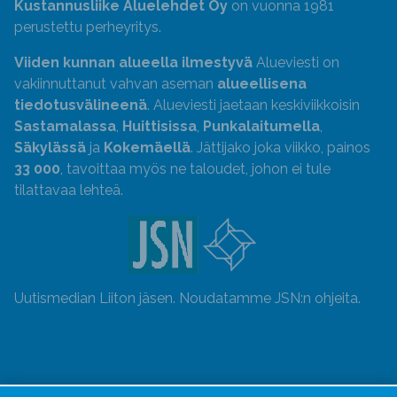
Kustannusliike Aluelehdet Oy
on vuonna 1981
perustettu perheyritys.
Viiden kunnan alueella ilmestyvä
Alueviesti on
vakiinnuttanut vahvan aseman
alueellisena
tiedotusvälineenä
. Alueviesti jaetaan keskiviikkoisin
Sastamalassa
,
Huittisissa
,
Punkalaitumella
,
Säkylässä
ja
Kokemäellä
. Jättijako joka viikko, painos
33 000
, tavoittaa myös ne taloudet, johon ei tule
tilattavaa lehteä.
Uutismedian Liiton jäsen. Noudatamme JSN:n ohjeita.