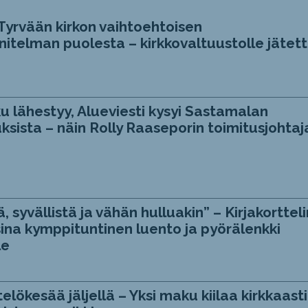
Tyrvään kirkon vaihtoehtoisen
itelman puolesta – kirkkovaltuustolle jätett
u lähestyy, Alueviesti kysyi Sastamalan
ksista – näin Rolly Raaseporin toimitusjohtaj
, syvällistä ja vähän hulluakin” – Kirjakortteli
ina kymppituntinen luento ja pyörälenkki
le
telökesää jäljellä – Yksi maku kiilaa kirkkaasti