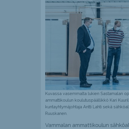
Kuvassa vasemmalta lukien Sastamalan oppi
ammattikoulun koulutuspäällikkö Kari Kuuril
kuntayhtymäjohtaja Antti Lahti sekä sähköa
Ruuskanen.
Vammalan ammattikoulun sähköalan