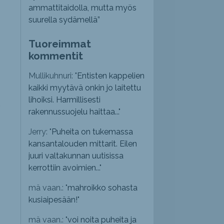
ammattitaidolla, mutta myös
suurella sydämellä”
Tuoreimmat
kommentit
Mullikuhnuri: "
Entisten kappelien
kaikki myytävä onkin jo laitettu
lihoiksi. Harmillisesti
a
rakennussuojelu haittaa...
"
Jerry: "
Puheita on tukemassa
kansantalouden mittarit. Eilen
juuri valtakunnan uutisissa
kerrottiin avoimien...
"
mä vaan.: "
mahroikko sohasta
kusiaipesään!
"
mä vaan.: "
voi noita puheita ja