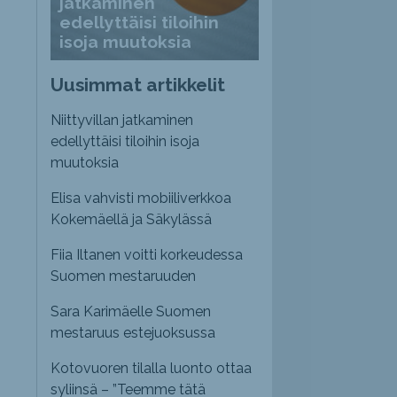
jatkaminen
edellyttäisi tiloihin
isoja muutoksia
Uusimmat artikkelit
Niittyvillan jatkaminen
edellyttäisi tiloihin isoja
muutoksia
Elisa vahvisti mobiiliverkkoa
Kokemäellä ja Säkylässä
Fiia Iltanen voitti korkeudessa
Suomen mestaruuden
Sara Karimäelle Suomen
mestaruus estejuoksussa
Kotovuoren tilalla luonto ottaa
syliinsä – ”Teemme tätä