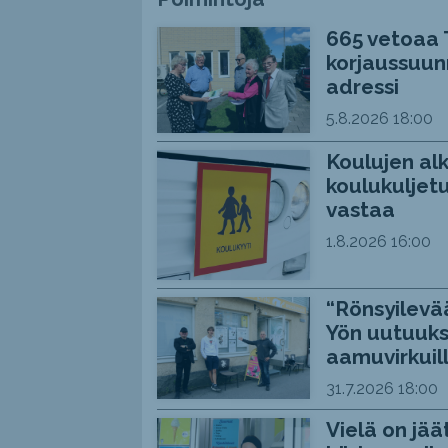
665 vetoaa 
korjaussuunn
adressi
5.8.2026
18:00
Koulujen alk
koulukuljetu
vastaa
1.8.2026
16:00
“Rönsyilevää
Yön uutuuks
aamuvirkuil
31.7.2026
18:00
Vielä on jää