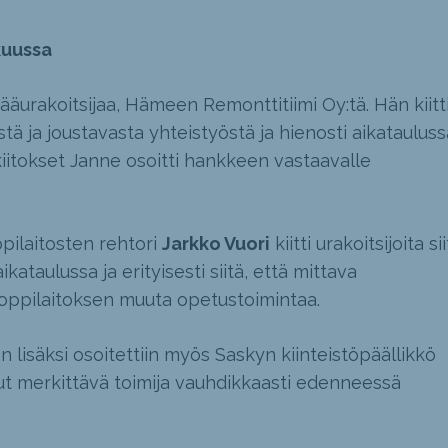
kuussa
ääurakoitsijaa, Hämeen Remonttitiimi Oy:tä. Hän kiitt
tä ja joustavasta yhteistyöstä ja hienosti aikatauluss
kiitokset Janne osoitti hankkeen vastaavalle
pilaitosten rehtori
Jarkko Vuori
kiitti urakoitsijoita sii
kataulussa ja erityisesti siitä, että mittava
 oppilaitoksen muuta opetustoimintaa.
n lisäksi osoitettiin myös Saskyn kiinteistöpäällikkö
lut merkittävä toimija vauhdikkaasti edenneessä