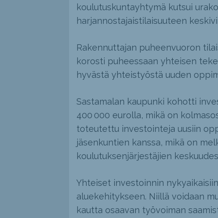
koulutuskuntayhtymä kutsui urakoi
harjannostajaistilaisuuteen keskivi
Rakennuttajan puheenvuoron tila
korosti puheessaan yhteisen tekem
hyvästä yhteistyöstä uuden oppi
Sastamalan kaupunki kohotti inv
400 000 eurolla, mikä on kolmaso
toteutettu investointeja uusiin op
jäsenkuntien kanssa, mikä on mel
koulutuksenjärjestäjien keskuudes
Yhteiset investoinnin nykyaikaisi
aluekehitykseen. Niillä voidaan mu
kautta osaavan työvoiman saamist