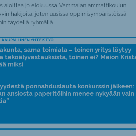
tus aloittaa jo elokuussa. Vammalan ammattikoulun
vin hakijoita, joten uusissa oppimisympäristöissä
in täydellä ryhmällä.
KAUPALLINEN YHTEISTYÖ
kunta, sama toimiala – toinen yritys löytyy
a tekoälyvastauksista, toinen ei? Meion Krist
ää miksi
jyydestä ponnahduslauta konkurssin jälkeen:
n ansiosta paperitöihin menee nykyään vain
tia”