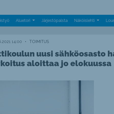
istyö
Aluetori
Järjestöpalsta
Näköislehti
Loun
6.2021 14:00
•
TOIMITUS
koulun uusi sähköosasto h
rkoitus aloittaa jo elokuussa