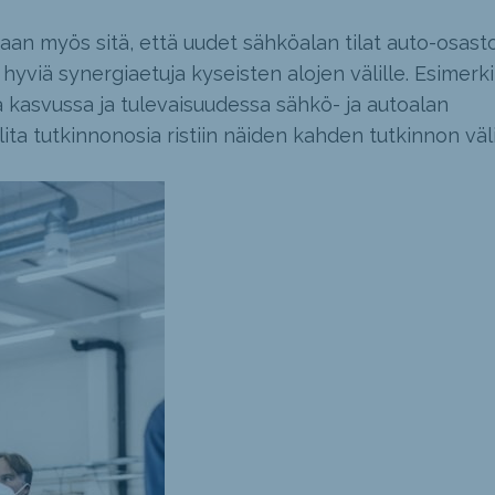
aan myös sitä, että uudet sähköalan tilat auto-osast
hyviä synergiaetuja kyseisten alojen välille. Esimerki
kasvussa ja tulevaisuudessa sähkö- ja autoalan
ta tutkinnonosia ristiin näiden kahden tutkinnon välil