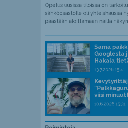
Opetus uusissa tiloissa on tarkoi
sähköosastolle oli yhteishaussa hy
päästään aloittamaan näillä näkym
Sama paikka
Googlesta j
Hakala tiet
13.7.2026
15:41
Kevytyrittä
”Palkkaguru
viisi minuut
10.6.2026
15:31
Poimintoja