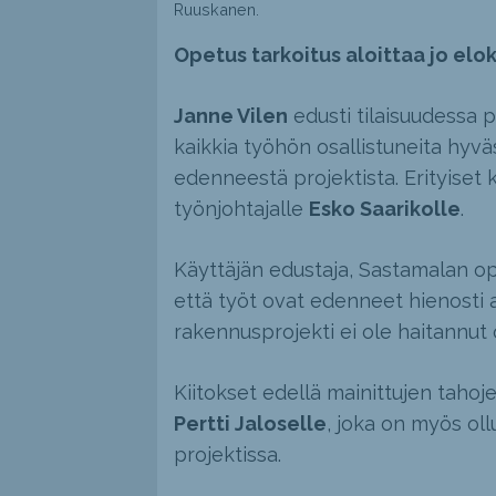
Ruuskanen.
Opetus tarkoitus aloittaa jo elo
Janne Vilen
edusti tilaisuudessa p
kaikkia työhön osallistuneita hyväs
edenneestä projektista. Erityiset 
työnjohtajalle
Esko Saarikolle
.
Käyttäjän edustaja, Sastamalan op
että työt ovat edenneet hienosti ai
rakennusprojekti ei ole haitannut
Kiitokset edellä mainittujen tahoje
Pertti Jaloselle
, joka on myös ol
projektissa.