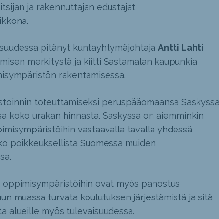
tsijan ja rakennuttajan edustajat
ikkona.
isuudessa pitänyt kuntayhtymäjohtaja
Antti Lahti
isen merkitystä ja kiitti Sastamalan kaupunkia
misympäristön rakentamisessa.
estoinnin toteuttamiseksi peruspääomaansa Saskyss
sa koko urakan hinnasta. Saskyssa on aiemminkin
pimisympäristöihin vastaavalla tavalla yhdessä
ko poikkeuksellista Suomessa muiden
sa.
in oppimisympäristöihin ovat myös panostus
un muassa turvata koulutuksen järjestämistä ja sitä
a alueille myös tulevaisuudessa.