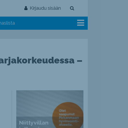
Kirjaudu sisään
aslista
arjakorkeudessa –
Niittyvillan