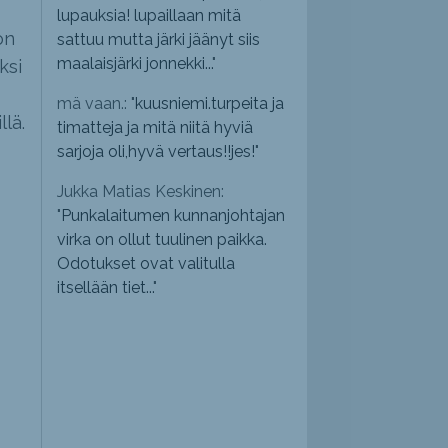
lupauksia! lupaillaan mitä
on
sattuu mutta järki jäänyt siis
maalaisjärki jonnekki...
"
ksi
mä vaan.: "
kuusniemi.turpeita ja
lä.
timatteja ja mitä niitä hyviä
sarjoja oli,hyvä vertaus!!jes!
"
Jukka Matias Keskinen:
"
Punkalaitumen kunnanjohtajan
virka on ollut tuulinen paikka.
Odotukset ovat valitulla
itsellään tiet...
"