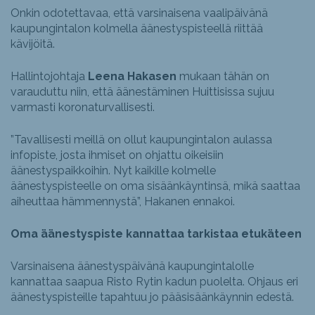
Onkin odotettavaa, että varsinaisena vaalipäivänä
kaupungintalon kolmella äänestyspisteellä riittää
kävijöitä.
Hallintojohtaja
Leena Hakasen
mukaan tähän on
varauduttu niin, että äänestäminen Huittisissa sujuu
varmasti koronaturvallisesti.
”Tavallisesti meillä on ollut kaupungintalon aulassa
infopiste, josta ihmiset on ohjattu oikeisiin
äänestyspaikkoihin. Nyt kaikille kolmelle
äänestyspisteelle on oma sisäänkäyntinsä, mikä saattaa
aiheuttaa hämmennystä”, Hakanen ennakoi.
Oma äänestyspiste kannattaa tarkistaa etukäteen
Varsinaisena äänestyspäivänä kaupungintalolle
kannattaa saapua Risto Rytin kadun puolelta. Ohjaus eri
äänestyspisteille tapahtuu jo pääsisäänkäynnin edestä.