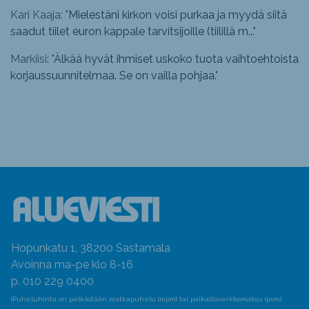
Kari Kaaja: "
Mielestäni kirkon voisi purkaa ja myydä siitä
saadut tiilet euron kappale tarvitsijoille (tiilillä m...
"
Markiisi: "
Älkää hyvät ihmiset uskoko tuota vaihtoehtoista
korjaussuunnitelmaa. Se on vailla pohjaa.
"
Hopunkatu 1, 38200 Sastamala
Avoinna ma-pe klo 8-16
p. 010 229 0400
(Puheluhinta on pelkästään matkapuhelu (mpm) tai paikallisverkkomaksu (pvm)