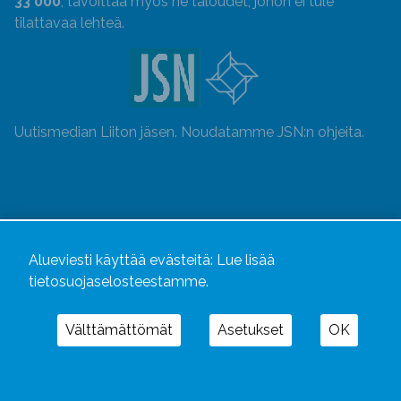
33 000
, tavoittaa myös ne taloudet, johon ei tule
tilattavaa lehteä.
Uutismedian Liiton jäsen. Noudatamme JSN:n ohjeita.
Alueviesti käyttää evästeitä:
Lue lisää
tietosuojaselosteestamme.
Välttämättömät
Asetukset
OK
Alueviesti
ja
alueviesti.fi
ovat osa Kustannusliike