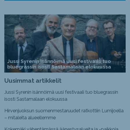
Jussi Syrenin isännöimä uusi festivaali tuo
bluegrassin isosti Sastamalaan elokuussa
Uusimmat artikkelit
Jussi Syrenin isännöimä uusi festivaali tuo bluegrassin
isosti Sastamalaan elokuussa
Hirvenjuoksun suomenmestaruudet ratkottiin Lumijoella
– mitaleita alueellemme
Kokemäki vähentämässä äänestysalueita ja -paikkoja