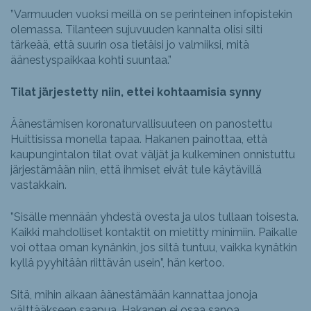
”Varmuuden vuoksi meillä on se perinteinen infopistekin
olemassa. Tilanteen sujuvuuden kannalta olisi silti
tärkeää, että suurin osa tietäisi jo valmiiksi, mitä
äänestyspaikkaa kohti suuntaa.”
Tilat järjestetty niin, ettei kohtaamisia synny
Äänestämisen koronaturvallisuuteen on panostettu
Huittisissa monella tapaa. Hakanen painottaa, että
kaupungintalon tilat ovat väljät ja kulkeminen onnistuttu
järjestämään niin, että ihmiset eivät tule käytävillä
vastakkain.
”Sisälle mennään yhdestä ovesta ja ulos tullaan toisesta.
Kaikki mahdolliset kontaktit on mietitty minimiin. Paikalle
voi ottaa oman kynänkin, jos siltä tuntuu, vaikka kynätkin
kyllä pyyhitään riittävän usein”, hän kertoo.
Sitä, mihin aikaan äänestämään kannattaa jonoja
välttääkseen saapua, Hakanen ei osaa sanoa.