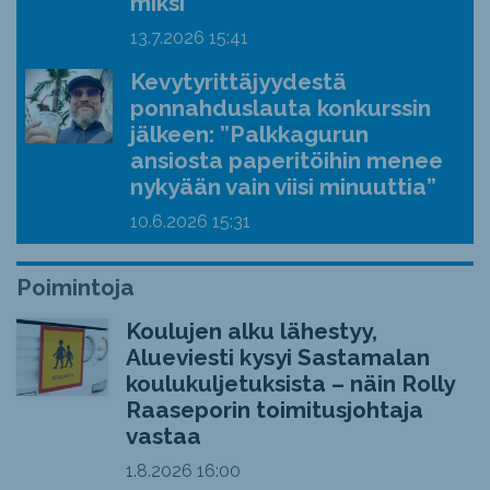
miksi
13.7.2026
15:41
Kevytyrittäjyydestä
ponnahduslauta konkurssin
jälkeen: ”Palkkagurun
ansiosta paperitöihin menee
nykyään vain viisi minuuttia”
10.6.2026
15:31
Poimintoja
Koulujen alku lähestyy,
Alueviesti kysyi Sastamalan
koulukuljetuksista – näin Rolly
Raaseporin toimitusjohtaja
vastaa
1.8.2026
16:00