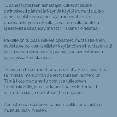
”1. äänestyspisteen äänestäjät kulkevat sisälle
perinteisesti pääsisäänkäyntiä käyttäen, mutta 2. ja 3.
äänestyspisteiden äänestäjät menevät sisälle
pääsisäänkäynnin oikealla ja vasemmalla puolella
sijaitsevista sisäänkäynneistä”, Hakanen ohjeistaa.
Paikalle on tulossa selkeät opasteet, mutta Hakanen
aavistelee poikkeuksellisten käytäntöjen aiheuttavan silti
jonkin verran ylimääräistä päänvaivaa äänestämään
saapuvissa kuntalaisissa.
”Haasteen tulee aiheuttamaan se, että kaikki eivät tiedä
tai muista, mikä oman äänestyspisteen numero on.
Tämä tieto on painettu postissa tulleeseen
ilmoituskorttiin, joten se kannattaa ehdottomasti
varmistaa siitä jo etukäteen”, hän neuvoo.
Äänestämään kuitenkin pääsee, vaikka oma piste ei
muistuisikaan mieleen.