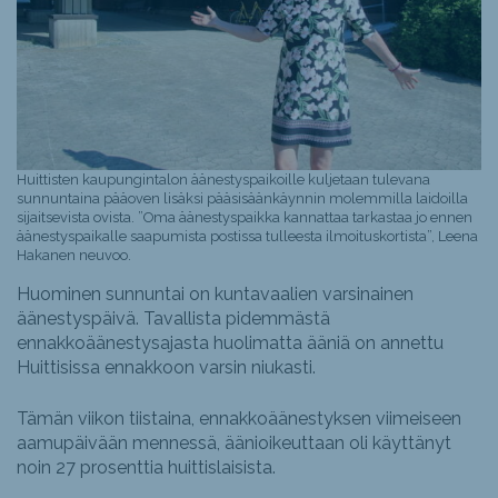
Huittisten kaupungintalon äänestyspaikoille kuljetaan tulevana
sunnuntaina pääoven lisäksi pääsisäänkäynnin molemmilla laidoilla
sijaitsevista ovista. ”Oma äänestyspaikka kannattaa tarkastaa jo ennen
äänestyspaikalle saapumista postissa tulleesta ilmoituskortista”, Leena
Hakanen neuvoo.
Huominen sunnuntai on kuntavaalien varsinainen
äänestyspäivä. Tavallista pidemmästä
ennakkoäänestysajasta huolimatta ääniä on annettu
Huittisissa ennakkoon varsin niukasti.
Tämän viikon tiistaina, ennakkoäänestyksen viimeiseen
aamupäivään mennessä, äänioikeuttaan oli käyttänyt
noin 27 prosenttia huittislaisista.