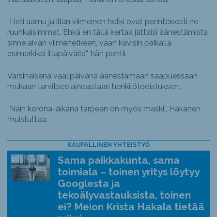
”Heti aamu ja illan viimeinen hetki ovat perinteisesti ne
ruuhkaisimmat. Ehkä en tällä kertaa jättäisi äänestämistä
sinne aivan viimehetkeen, vaan kävisin paikalla
esimerkiksi iltapäivällä”, hän pohtii.
Varsinaisena vaalipäivänä äänestämään saapuessaan
mukaan tarvitsee ainoastaan henkilötodistuksen.
”Näin korona-aikana tarpeen on myös maski”, Hakanen
muistuttaa.
KAUPALLINEN YHTEISTYÖ
Sama paikkakunta, sama
toimiala – toinen yritys löytyy
Googlesta ja
tekoälyvastauksista, toinen
ei? Meion Krista Hakala tietää