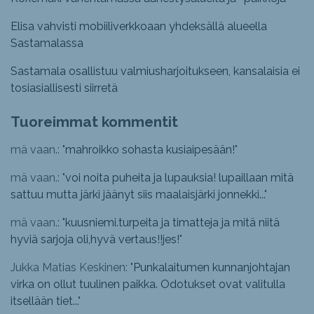
Elisa vahvisti mobiiliverkkoaan yhdeksällä alueella
Sastamalassa
Sastamala osallistuu valmiusharjoitukseen, kansalaisia ei
tosiasiallisesti siirretä
Tuoreimmat kommentit
mä vaan.: "
mahroikko sohasta kusiaipesään!
"
mä vaan.: "
voi noita puheita ja lupauksia! lupaillaan mitä
sattuu mutta järki jäänyt siis maalaisjärki jonnekki...
"
mä vaan.: "
kuusniemi.turpeita ja timatteja ja mitä niitä
hyviä sarjoja oli,hyvä vertaus!!jes!
"
Jukka Matias Keskinen: "
Punkalaitumen kunnanjohtajan
virka on ollut tuulinen paikka. Odotukset ovat valitulla
itsellään tiet...
"