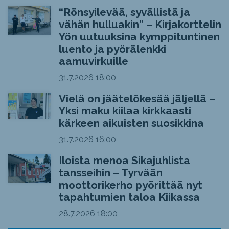
“Rönsyilevää, syvällistä ja
vähän hulluakin” – Kirjakorttelin
Yön uutuuksina kymppituntinen
luento ja pyörälenkki
aamuvirkuille
31.7.2026
18:00
Vielä on jäätelökesää jäljellä –
Yksi maku kiilaa kirkkaasti
kärkeen aikuisten suosikkina
31.7.2026
16:00
Iloista menoa Sikajuhlista
tansseihin – Tyrvään
moottorikerho pyörittää nyt
tapahtumien taloa Kiikassa
28.7.2026
18:00