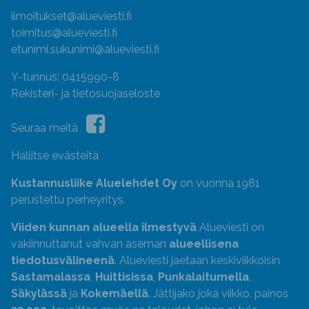
ilmoitukset@alueviesti.fi
toimitus@alueviesti.fi
etunimi.sukunimi@alueviesti.fi
Y-tunnus: 0415990-8
Rekisteri- ja tietosuojaseloste
Seuraa meitä
Hallitse evästeitä
Kustannusliike Aluelehdet Oy
on vuonna 1981
perustettu perheyritys.
Viiden kunnan alueella ilmestyvä
Alueviesti on
vakiinnuttanut vahvan aseman
alueellisena
tiedotusvälineenä
. Alueviesti jaetaan keskiviikkoisin
Sastamalassa
,
Huittisissa
,
Punkalaitumella
,
Säkylässä
ja
Kokemäellä
. Jättijako joka viikko, painos