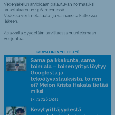
Vedenjakelun arvioidaan palautuvan normaaliksi
lauantaiaamuun 19.6. mennessä.
Vedessä voi ilmetä laatu- ja värihäiriöitä katkoksen
jälkeen.
Asiakkaita pyydetään tarvittaessa huuhtelemaan
vesijohtoa.
KAUPALLINEN YHTEISTYÖ
Sama paikkakunta, sama
toimiala – toinen yritys löytyy
Googlesta ja
tekoälyvastauksista, toinen
ei? Meion Krista Hakala tietää
miksi
13.7.2026
15:41
Kevytyrittäjyydestä