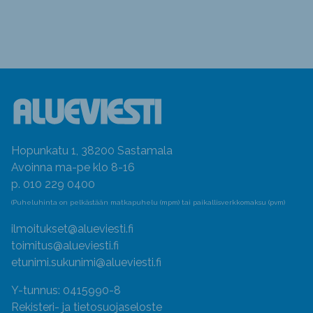
Hopunkatu 1, 38200 Sastamala
Avoinna ma-pe klo 8-16
p. 010 229 0400
(Puheluhinta on pelkästään matkapuhelu (mpm) tai paikallisverkkomaksu (pvm)
ilmoitukset@alueviesti.fi
toimitus@alueviesti.fi
etunimi.sukunimi@alueviesti.fi
Y-tunnus: 0415990-8
Rekisteri- ja tietosuojaseloste