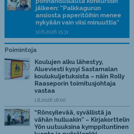
ponnahduslauta konkurssin
jälkeen: ”Palkkagurun
ansiosta paperitöihin menee
nykyään vain viisi minuuttia”
10.6.2026
15:31
Poimintoja
Koulujen alku lähestyy,
Alueviesti kysyi Sastamalan
koulukuljetuksista – näin Rolly
Raaseporin toimitusjohtaja
vastaa
1.8.2026
16:00
“Rönsyilevää, syvällistä ja
vähän hulluakin” – Kirjakorttelin
Yön uutuuksina kymppituntinen
luento ja pyörälenkki