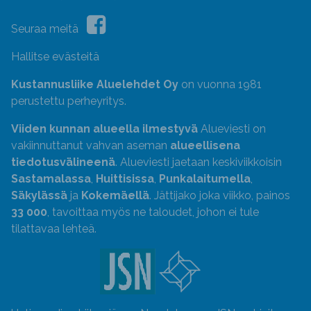
Seuraa meitä
Hallitse evästeitä
Kustannusliike Aluelehdet Oy
on vuonna 1981
perustettu perheyritys.
Viiden kunnan alueella ilmestyvä
Alueviesti on
vakiinnuttanut vahvan aseman
alueellisena
tiedotusvälineenä
. Alueviesti jaetaan keskiviikkoisin
Sastamalassa
,
Huittisissa
,
Punkalaitumella
,
Säkylässä
ja
Kokemäellä
. Jättijako joka viikko, painos
33 000
, tavoittaa myös ne taloudet, johon ei tule
tilattavaa lehteä.