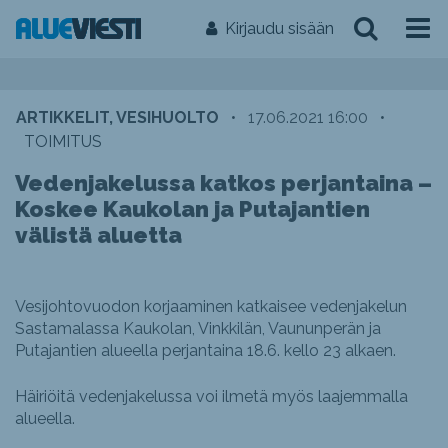
Kirjaudu sisään
ARTIKKELIT, VESIHUOLTO
•
17.06.2021 16:00
•
TOIMITUS
Vedenjakelussa katkos perjantaina –
Koskee Kaukolan ja Putajantien
välistä aluetta
Vesijohtovuodon korjaaminen katkaisee vedenjakelun
Sastamalassa Kaukolan, Vinkkilän, Vaununperän ja
Putajantien alueella perjantaina 18.6. kello 23 alkaen.
Häiriöitä vedenjakelussa voi ilmetä myös laajemmalla
alueella.