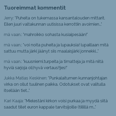
Tuoreimmat kommentit
Jerry: "
Puheita on tukemassa kansantalouden mittarit.
Eilen juuri valtakunnan uutisissa kerrottiin avoimien...
"
mä vaan.: "
mahroikko sohasta kusiaipesään!
"
mä vaan.: "
voi noita puheita ja lupauksia! lupaillaan mitä
sattuu mutta järki jäänyt siis maalaisjärki jonnekki...
"
mä vaan.: "
kuusniemi.turpeita ja timatteja ja mitä niitä
hyviä sarjoja oli,hyvä vertaus!!jes!
"
Jukka Matias Keskinen: "
Punkalaitumen kunnanjohtajan
virka on ollut tuulinen paikka. Odotukset ovat valitulla
itsellään tiet...
"
Kari Kaaja: "
Mielestäni kirkon voisi purkaa ja myydä siitä
saadut tiilet euron kappale tarvitsijoille (tiilillä m...
"