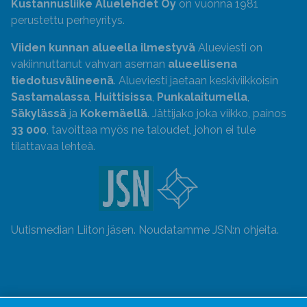
Kustannusliike Aluelehdet Oy
on vuonna 1981
perustettu perheyritys.
Viiden kunnan alueella ilmestyvä
Alueviesti on
vakiinnuttanut vahvan aseman
alueellisena
tiedotusvälineenä
. Alueviesti jaetaan keskiviikkoisin
Sastamalassa
,
Huittisissa
,
Punkalaitumella
,
Säkylässä
ja
Kokemäellä
. Jättijako joka viikko, painos
33 000
, tavoittaa myös ne taloudet, johon ei tule
tilattavaa lehteä.
Uutismedian Liiton jäsen. Noudatamme JSN:n ohjeita.