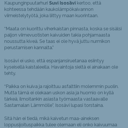
Kaupunginpuutarhuri
Suvi Isosävi
kertoo, että
kohteessa tehdään kaukolämpökaivannon
viimeistelytyötä, joka liittyy maan kuorintaan.
“Maata on kuorittu viherkaistan pinnasta, koska se sisälsi
paljon viimevuotisten kaivuiden takia pohjamaasta
noussutta kiveä. Se taas ei ole hyvä juttu nurmikon
perustamisen kannalta.”
Isosävi ei usko, että espanjansiruetanaa esiintyy
kyseisellä kaistaleella. Havaintoja sieltä ei ainakaan ole
tehty.
“Paikka on kuiva ja rajoittuu asfalttiin molemmin puolin.
Mutta tämä ei olekaan uskon asia ja huomio on kyllä
tärkeä, ilmoitankin asiasta työmaasta vastaavalle
Sastamalan Lämmölle”, Isosävi lupasi torstaina.
Sitä hän ei tiedä, mikä kaivetun maa-aineksen
loppusijoituspaikka tulee olemaan eli onko kaivuumaa