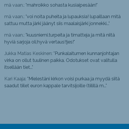
mä vaan.: "
mahroikko sohasta kusiaipesään!
"
mä vaan.: "
voi noita puheita ja lupauksia! lupaillaan mitä
sattuu mutta järki jäänyt siis maalaisjärki jonnekki...
"
mä vaan.: "
kuusniemi.turpeita ja timatteja ja mitä niitä
hyviä sarjoja oli,hyvä vertaus!!jes!
"
Jukka Matias Keskinen: "
Punkalaitumen kunnanjohtajan
virka on ollut tuulinen paikka. Odotukset ovat valitulla
itsellään tiet...
"
Kari Kaaja: "
Mielestäni kirkon voisi purkaa ja myydä siitä
saadut tiilet euron kappale tarvitsijoille (tiilillä m...
"