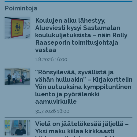
Poimintoja
Koulujen alku lähestyy,
Alueviesti kysyi Sastamalan
koulukuljetuksista – näin Rolly
Raaseporin toimitusjohtaja
vastaa
1.8.2026
16:00
“Rönsyilevää, syvällistä ja
vähän hulluakin” – Kirjakorttelin
Yön uutuuksina kymppituntinen
luento ja pyörälenkki
aamuvirkuille
31.7.2026
18:00
Vielä on jäätelökesää jäljellä –
Yksi maku kiilaa kirkkaasti