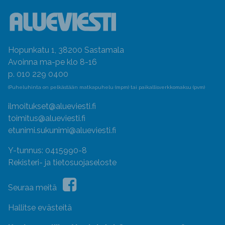
Hopunkatu 1, 38200 Sastamala
Avoinna ma-pe klo 8-16
p. 010 229 0400
(Puheluhinta on pelkästään matkapuhelu (mpm) tai paikallisverkkomaksu (pvm)
ilmoitukset@alueviesti.fi
toimitus@alueviesti.fi
etunimi.sukunimi@alueviesti.fi
Y-tunnus: 0415990-8
Rekisteri- ja tietosuojaseloste
Seuraa meitä
Hallitse evästeitä