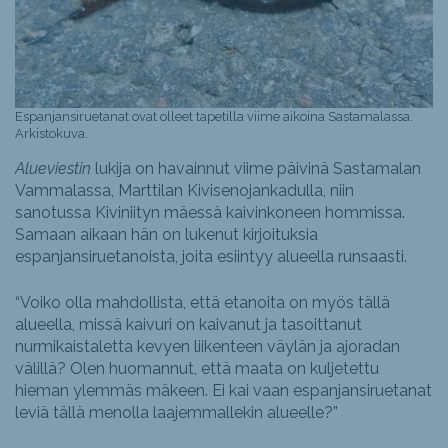
Espanjansiruetanat ovat olleet tapetilla viime aikoina Sastamalassa.
Arkistokuva.
Alueviestin
lukija on havainnut viime päivinä Sastamalan
Vammalassa, Marttilan Kivisenojankadulla, niin
sanotussa Kiviniityn mäessä kaivinkoneen hommissa.
Samaan aikaan hän on lukenut kirjoituksia
espanjansiruetanoista, joita esiintyy alueella runsaasti.
“Voiko olla mahdollista, että etanoita on myös tällä
alueella, missä kaivuri on kaivanut ja tasoittanut
nurmikaistaletta kevyen liikenteen väylän ja ajoradan
välillä? Olen huomannut, että maata on kuljetettu
hieman ylemmäs mäkeen. Ei kai vaan espanjansiruetanat
leviä tällä menolla laajemmallekin alueelle?”