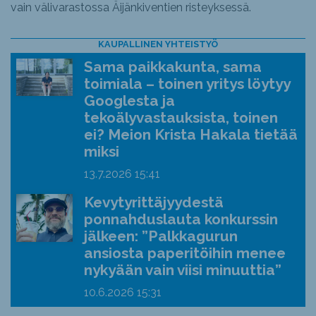
vain välivarastossa Äijänkiventien risteyksessä.
KAUPALLINEN YHTEISTYÖ
Sama paikkakunta, sama
toimiala – toinen yritys löytyy
Googlesta ja
tekoälyvastauksista, toinen
ei? Meion Krista Hakala tietää
miksi
13.7.2026
15:41
Kevytyrittäjyydestä
ponnahduslauta konkurssin
jälkeen: ”Palkkagurun
ansiosta paperitöihin menee
nykyään vain viisi minuuttia”
10.6.2026
15:31