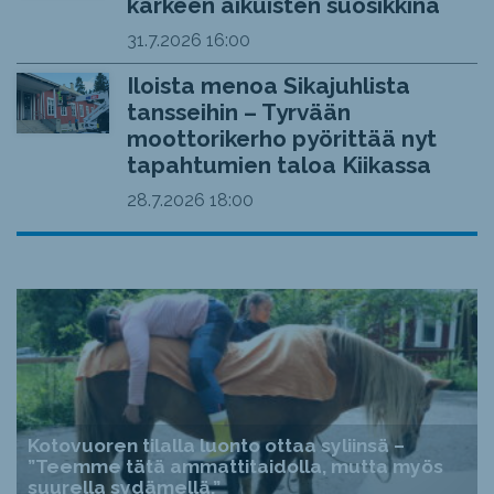
kärkeen aikuisten suosikkina
31.7.2026
16:00
Iloista menoa Sikajuhlista
tansseihin – Tyrvään
moottorikerho pyörittää nyt
tapahtumien taloa Kiikassa
28.7.2026
18:00
Kotovuoren tilalla luonto ottaa syliinsä –
”Teemme tätä ammattitaidolla, mutta myös
suurella sydämellä.”