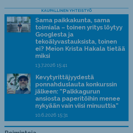
KAUPALLINEN YHTEISTYÖ
Sama paikkakunta, sama
toimiala – toinen yritys löytyy
Googlesta ja
tekoälyvastauksista, toinen
ei? Meion Krista Hakala tietää
miksi
13.7.2026
15:41
Kevytyrittäjyydestä
ponnahduslauta konkurssin
jälkeen: ”Palkkagurun
ansiosta paperitöihin menee
nykyään vain viisi minuuttia”
10.6.2026
15:31
Poimintoja