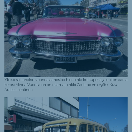
Yleisö sai tänäkin vuonna äänestää hienointa kulkupeliä ja eniten ääniä
keräsi Minna Vuorisalon omistama pinkki Cadillac vm 1960. Kuva:
Aulikki Lehtinen.