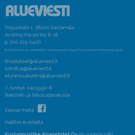
Hopunkatu 1, 38200 Sastamala
Avoinna ma-pe klo 8-16
p. 010 229 0400
(Puheluhinta on pelkästään matkapuhelu (mpm) tai paikallisverkkomaksu (pvm)
ilmoitukset@alueviesti.fi
toimitus@alueviesti.fi
etunimi.sukunimi@alueviesti.fi
Y-tunnus: 0415990-8
Rekisteri- ja tietosuojaseloste
Seuraa meitä
Hallitse evästeitä
Kustannusliike Aluelehdet Oy
on vuonna 1981