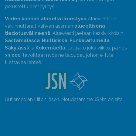
perustettu perheyritys.
Viiden kunnan alueella ilmestyvä
Alueviesti on
vakiinnuttanut vahvan aseman
alueellisena
tiedotusvälineenä
. Alueviesti jaetaan keskiviikkoisin
Sastamalassa
,
Huittisissa
,
Punkalaitumella
,
Säkylässä
ja
Kokemäellä
. Jättijako joka viikko, painos
33 000
, tavoittaa myös ne taloudet, johon ei tule
tilattavaa lehteä.
Uutismedian Liiton jäsen. Noudatamme JSN:n ohjeita.