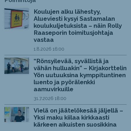
Koulujen alku lähestyy,
Alueviesti kysyi Sastamalan
koulukuljetuksista – näin Rolly
Raaseporin toimitusjohtaja
vastaa
1.8.2026
16:00
“Rönsyilevää, syvällistä ja
vähän hulluakin” – Kirjakorttelin
Yön uutuuksina kymppituntinen
luento ja pyörälenkki
aamuvirkuille
31.7.2026
18:00
Vielä on jäätelökesää jäljellä –
Yksi maku kiilaa kirkkaasti
kärkeen aikuisten suosikkina