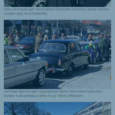
Eelis Järvenpää ajeli Vammalaan Kiikoisista vaimonsa Leenan kanssa
vuoden 1953 Ford Prefectillä.
Vanhojen ajoneuvojen vappuparaati keräsi Vammalan keskustan
täyteen kulkupelejä ja väkeä. Kuva: Hannu Moilanen.