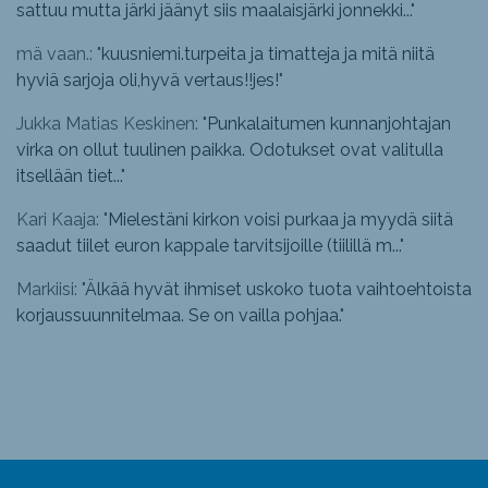
sattuu mutta järki jäänyt siis maalaisjärki jonnekki...
"
mä vaan.: "
kuusniemi.turpeita ja timatteja ja mitä niitä
hyviä sarjoja oli,hyvä vertaus!!jes!
"
Jukka Matias Keskinen: "
Punkalaitumen kunnanjohtajan
virka on ollut tuulinen paikka. Odotukset ovat valitulla
itsellään tiet...
"
Kari Kaaja: "
Mielestäni kirkon voisi purkaa ja myydä siitä
saadut tiilet euron kappale tarvitsijoille (tiilillä m...
"
Markiisi: "
Älkää hyvät ihmiset uskoko tuota vaihtoehtoista
korjaussuunnitelmaa. Se on vailla pohjaa.
"