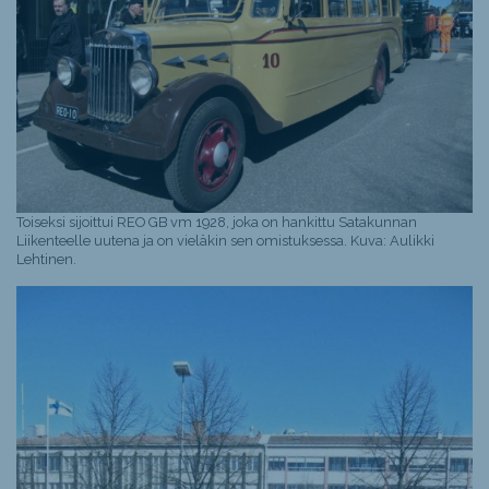
Toiseksi sijoittui REO GB vm 1928, joka on hankittu Satakunnan
Liikenteelle uutena ja on vieläkin sen omistuksessa. Kuva: Aulikki
Lehtinen.