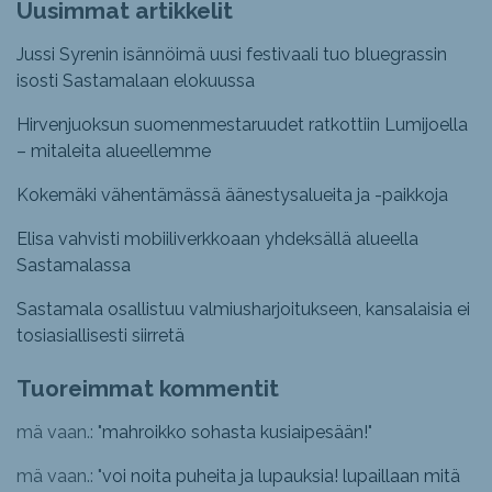
Uusimmat artikkelit
Jussi Syrenin isännöimä uusi festivaali tuo bluegrassin
isosti Sastamalaan elokuussa
Hirvenjuoksun suomenmestaruudet ratkottiin Lumijoella
– mitaleita alueellemme
Kokemäki vähentämässä äänestysalueita ja -paikkoja
Elisa vahvisti mobiiliverkkoaan yhdeksällä alueella
Sastamalassa
Sastamala osallistuu valmiusharjoitukseen, kansalaisia ei
tosiasiallisesti siirretä
Tuoreimmat kommentit
mä vaan.: "
mahroikko sohasta kusiaipesään!
"
mä vaan.: "
voi noita puheita ja lupauksia! lupaillaan mitä