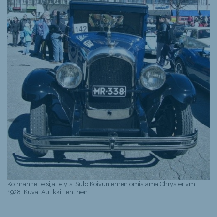
Kolmannelle sijalle ylsi Sulo Koivuniemen omistama Chrysler vm
1928. Kuva: Aulikki Lehtinen.