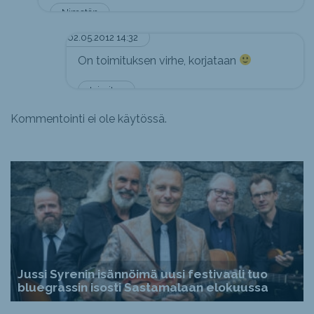
Nimetön
02.05.2012 14:32
On toimituksen virhe, korjataan
toimitus
Kommentointi ei ole käytössä.
Jussi Syrenin isännöimä uusi festivaali tuo
bluegrassin isosti Sastamalaan elokuussa