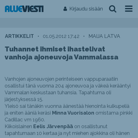
Kirjaudu sisään
ARTIKKELIT
•
01.05.2012 17:42
•
MAIJA LATVA
Tuhannet ihmiset ihastelivat
vanhoja ajoneuvoja Vammalassa
Vanhojen ajoneuvojen perinteiseen vappuparaatiin
osallistui tänä vuonna 204 ajoneuvoa ja väkeä kerääntyi
Vammalan keskustaan tuhansia. Tapahtuma oli
järjestyksessä 15.
Yleisö sai tänäkin vuonna äänestää hienointa kulkupeliä
ja eniten ääniä keräsi
Minna Vuorisalon
omistama pinkki
Cadillac vm 1960.
Kiikoislainen
Eelis Järvenpää
on osallistunut
tapahtumaan 10 kertaa ja nyt miehen ajokkina oli hänen