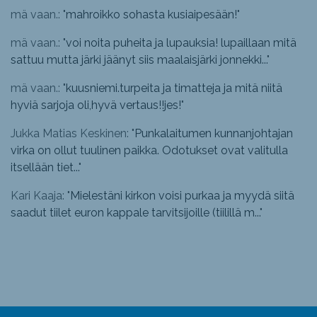
mä vaan.: "
mahroikko sohasta kusiaipesään!
"
mä vaan.: "
voi noita puheita ja lupauksia! lupaillaan mitä
sattuu mutta järki jäänyt siis maalaisjärki jonnekki...
"
mä vaan.: "
kuusniemi.turpeita ja timatteja ja mitä niitä
hyviä sarjoja oli,hyvä vertaus!!jes!
"
Jukka Matias Keskinen: "
Punkalaitumen kunnanjohtajan
virka on ollut tuulinen paikka. Odotukset ovat valitulla
itsellään tiet...
"
Kari Kaaja: "
Mielestäni kirkon voisi purkaa ja myydä siitä
saadut tiilet euron kappale tarvitsijoille (tiilillä m...
"