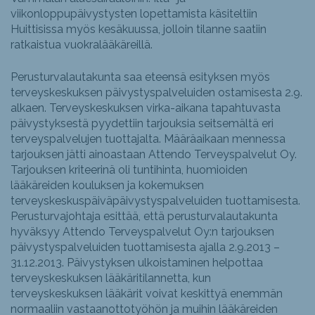
viikonloppupäivystysten lopettamista käsiteltiin
Huittisissa myös kesäkuussa, jolloin tilanne saatiin
ratkaistua vuokralääkäreillä.
Perusturvalautakunta saa eteensä esityksen myös
terveyskeskuksen päivystyspalveluiden ostamisesta 2.9.
alkaen. Terveyskeskuksen virka-aikana tapahtuvasta
päivystyksestä pyydettiin tarjouksia seitsemältä eri
terveyspalvelujen tuottajalta. Määräaikaan mennessa
tarjouksen jätti ainoastaan Attendo Terveyspalvelut Oy.
Tarjouksen kriteerinä oli tuntihinta, huomioiden
lääkäreiden kouluksen ja kokemuksen
terveyskeskuspäiväpäivystyspalveluiden tuottamisesta.
Perusturvajohtaja esittää, että perusturvalautakunta
hyväksyy Attendo Terveyspalvelut Oy:n tarjouksen
päivystyspalveluiden tuottamisesta ajalla 2.9.2013 –
31.12.2013. Päivystyksen ulkoistaminen helpottaa
terveyskeskuksen lääkäritilannetta, kun
terveyskeskuksen lääkärit voivat keskittyä enemmän
normaaliin vastaanottotyöhön ja muihin lääkäreiden