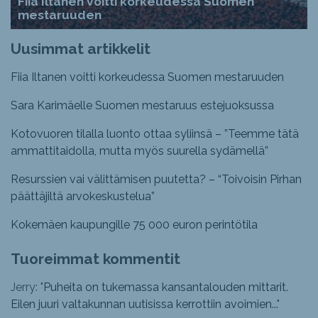
Fiia Iltanen voitti korkeudessa Suomen
mestaruuden
Uusimmat artikkelit
Fiia Iltanen voitti korkeudessa Suomen mestaruuden
Sara Karimäelle Suomen mestaruus estejuoksussa
Kotovuoren tilalla luonto ottaa syliinsä – ”Teemme tätä
ammattitaidolla, mutta myös suurella sydämellä”
Resurssien vai välittämisen puutetta? – “Toivoisin Pirhan
päättäjiltä arvokeskustelua”
Kokemäen kaupungille 75 000 euron perintötila
Tuoreimmat kommentit
Jerry: "
Puheita on tukemassa kansantalouden mittarit.
Eilen juuri valtakunnan uutisissa kerrottiin avoimien...
"