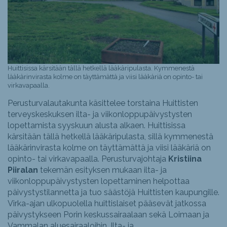
Huittisissa kärsitään tällä hetkellä lääkäripulasta. Kymmenestä
lääkärinvirasta kolme on täyttämättä ja viisi lääkäriä on opinto- tai
virkavapaalla.
Perusturvalautakunta käsittelee torstaina Huittisten
terveyskeskuksen ilta- ja viikonloppupäivystysten
lopettamista syyskuun alusta alkaen. Huittisissa
kärsitään tällä hetkellä lääkäripulasta, sillä kymmenestä
lääkärinvirasta kolme on täyttämättä ja viisi lääkäriä on
opinto- tai virkavapaalla. Perusturvajohtaja
Kristiina
Piiralan
tekemän esityksen mukaan ilta- ja
viikonloppupäivystysten lopettaminen helpottaa
päivystystilannetta ja tuo säästöjä Huittisten kaupungille.
Virka-ajan ulkopuolella huittislaiset pääsevät jatkossa
päivystykseen Porin keskussairaalaan sekä Loimaan ja
Vammalan aluesairaaloihin. Ilta- ja