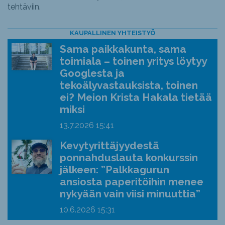
tehtäviin.
KAUPALLINEN YHTEISTYÖ
Sama paikkakunta, sama
toimiala – toinen yritys löytyy
Googlesta ja
tekoälyvastauksista, toinen
ei? Meion Krista Hakala tietää
miksi
13.7.2026
15:41
Kevytyrittäjyydestä
ponnahduslauta konkurssin
jälkeen: ”Palkkagurun
ansiosta paperitöihin menee
nykyään vain viisi minuuttia”
10.6.2026
15:31