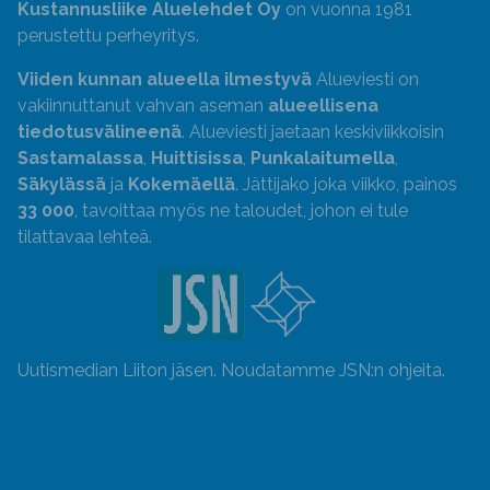
Kustannusliike Aluelehdet Oy
on vuonna 1981
perustettu perheyritys.
Viiden kunnan alueella ilmestyvä
Alueviesti on
vakiinnuttanut vahvan aseman
alueellisena
tiedotusvälineenä
. Alueviesti jaetaan keskiviikkoisin
Sastamalassa
,
Huittisissa
,
Punkalaitumella
,
Säkylässä
ja
Kokemäellä
. Jättijako joka viikko, painos
33 000
, tavoittaa myös ne taloudet, johon ei tule
tilattavaa lehteä.
Uutismedian Liiton jäsen. Noudatamme JSN:n ohjeita.