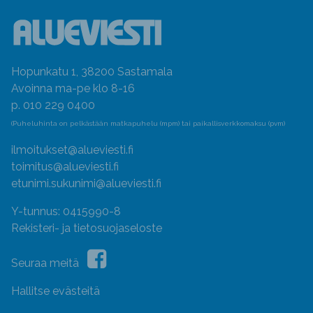
Hopunkatu 1, 38200 Sastamala
Avoinna ma-pe klo 8-16
p. 010 229 0400
(Puheluhinta on pelkästään matkapuhelu (mpm) tai paikallisverkkomaksu (pvm)
ilmoitukset@alueviesti.fi
toimitus@alueviesti.fi
etunimi.sukunimi@alueviesti.fi
Y-tunnus: 0415990-8
Rekisteri- ja tietosuojaseloste
Seuraa meitä
Hallitse evästeitä