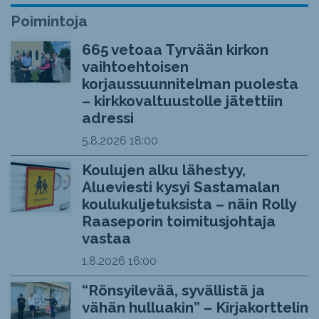
Poimintoja
665 vetoaa Tyrvään kirkon
vaihtoehtoisen
korjaussuunnitelman puolesta
– kirkkovaltuustolle jätettiin
adressi
5.8.2026
18:00
Koulujen alku lähestyy,
Alueviesti kysyi Sastamalan
koulukuljetuksista – näin Rolly
Raaseporin toimitusjohtaja
vastaa
1.8.2026
16:00
“Rönsyilevää, syvällistä ja
vähän hulluakin” – Kirjakorttelin