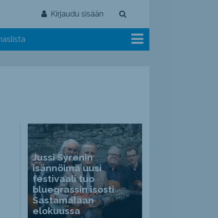
Kirjaudu sisään
aslista
Jussi Syrenin
isännöimä uusi
festivaali tuo
bluegrassin isosti
Sastamalaan
elokuussa