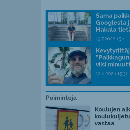
Sama paikka
Googlesta j
Hakala tiet
13.7.2026
15:41
Kevytyrittä
”Palkkaguru
viisi minuut
10.6.2026
15:31
Poimintoja
Koulujen alk
koulukuljetu
vastaa