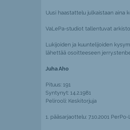
Uusi haastattelu julkaistaan aina k
VaLePa-studiot tallentuvat arkis
Lukijoiden ja kuuntelijoiden kysym
lähettää osoitteeseen jerry.stenbe
Juha Aho
Pituus: 191
Syntynyt: 14.2.1981
Pelirooli: Keskitorjuja
1. pääsarjaottelu: 7.10.2001 PerPo