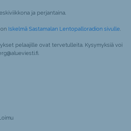
eskiviikkona ja perjantaina.
toon
Iskelmä Sastamalan Lentopalloradion sivulle
.
ykset pelaajille ovat tervetulleita. Kysymyksiä voi
rg@alueviesti.fi.
-Loimu