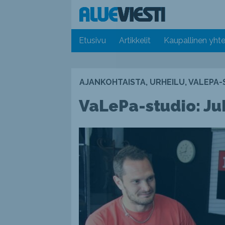
Etusivu
Artikkelit
Kaupallinen yhte
AJANKOHTAISTA, URHEILU, VALEPA
VaLePa-studio: Ju