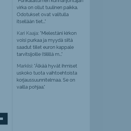
"
Punkalaitumen kunnanjohtajan
virka on ollut tuulinen paikka.
Odotukset ovat valitulla
itsellään tiet...
"
Kari Kaaja: "
Mielestäni kirkon
voisi purkaa ja myydä siitä
saadut tiilet euron kappale
tarvitsijoille (tiilillä m...
"
Markiisi: "
Älkää hyvät ihmiset
uskoko tuota vaihtoehtoista
korjaussuunnitelmaa. Se on
vailla pohjaa.
"
inäppäimillä