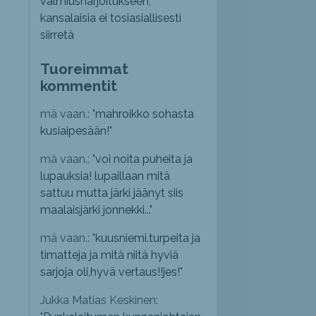
valmiusharjoitukseen,
kansalaisia ei tosiasiallisesti
siirretä
Tuoreimmat
kommentit
mä vaan.: "
mahroikko sohasta
kusiaipesään!
"
mä vaan.: "
voi noita puheita ja
lupauksia! lupaillaan mitä
sattuu mutta järki jäänyt siis
maalaisjärki jonnekki...
"
mä vaan.: "
kuusniemi.turpeita ja
timatteja ja mitä niitä hyviä
sarjoja oli,hyvä vertaus!!jes!
"
Jukka Matias Keskinen: