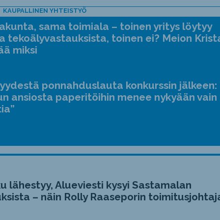
ja
KAUPALLINEN YHTEISTYÖ
alas
kunta, sama toimiala – toinen yritys löytyy
sääd
a tekoälyvastauksista, toinen ei? Meion Krist
ääne
ää miksi
suur
ja
jyydestä ponnahduslauta konkurssin jälkeen:
pien
n ansiosta paperitöihin menee nykyään vain
tia”
u lähestyy, Alueviesti kysyi Sastamalan
ksista – näin Rolly Raaseporin toimitusjohtaj