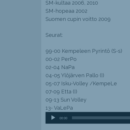
SM-kultaa 2006, 2010
SM-hopeaa 2002
Suomen cupin voitto 2009
Seurat:
99-00 Kempeleen Pyrintö (S-s)
00-02 PerPo
02-04 NaPa
04-05 Ylöjärven Pallo (I)
05-07 Isku-Volley /KempeLe
07-09 Etta (I)
09-13 Sun Volley
13- VaLePa
Äänitoistin
00:00