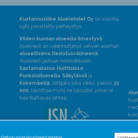
Kustannusliike Aluelehdet Oy
on vuonna
1981 perustettu perheyritys.
Viiden kunnan alueella ilmestyvä
Alueviesti on vakiinnuttanut vahvan aseman
alueellisena tiedotusvälineenä
.
Alueviesti jaetaan keskiviikkoisin
Sastamalassa
,
Huittisissa
,
Punkalaitumella
,
Säkylässä
ja
Kokemäellä
. Jättijako joka viikko, painos
33
000
, tavoittaa myös ne taloudet, johon ei
Alue
tule tilattavaa lehteä.
Kust
medi
kok
Alue
Uutismedian Liiton jäsen. Noudatamme
ä tietosuojaselosteestamme.