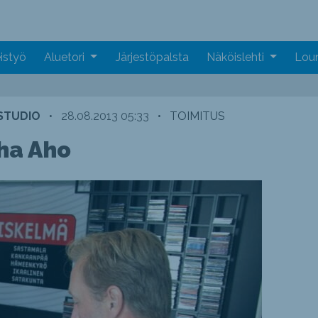
istyö
Aluetori
Järjestöpalsta
Näköislehti
Loun
-STUDIO
•
28.08.2013 05:33
•
TOIMITUS
ha Aho