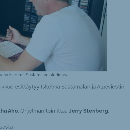
raana Iskelmä Sastamalan studiossa.
kue esittäytyy Iskelmä Sastamalan ja Alueviestin
uha Aho
. Ohjelman toimittaa
Jerry Stenberg
.
sasta.