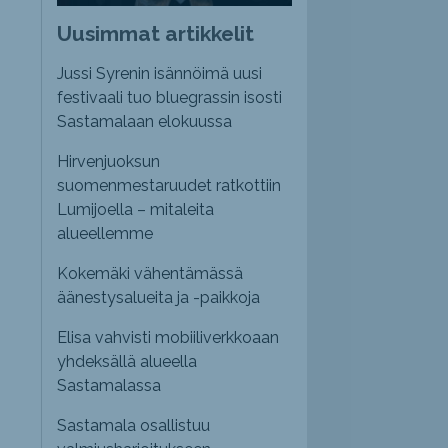
Uusimmat artikkelit
Jussi Syrenin isännöimä uusi
festivaali tuo bluegrassin isosti
Sastamalaan elokuussa
Hirvenjuoksun
suomenmestaruudet ratkottiin
Lumijoella – mitaleita
alueellemme
Kokemäki vähentämässä
äänestysalueita ja -paikkoja
Elisa vahvisti mobiiliverkkoaan
yhdeksällä alueella
Sastamalassa
Sastamala osallistuu