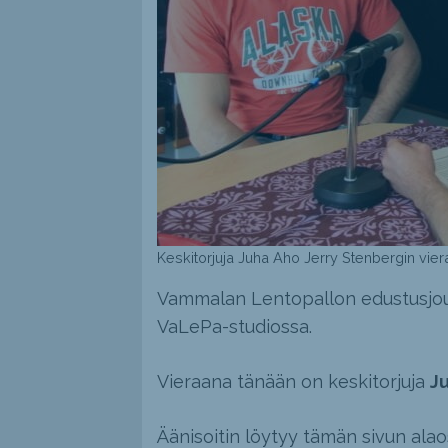
Keskitorjuja Juha Aho Jerry Stenbergin vie
Vammalan Lentopallon edustusjouk
VaLePa-studiossa.
Vieraana tänään on keskitorjuja
J
Äänisoitin löytyy tämän sivun alao