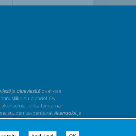
viesti
ja
alueviesti.fi
ovat osa
annusliike Aluelehdet Oy –
akonsernia, jonka tarjoaman
onaisuuden täydentävät
Alueradiot
ja
paino