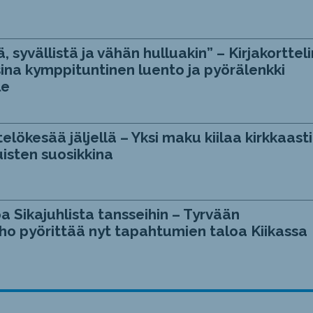
, syvällistä ja vähän hulluakin” – Kirjakortteli
ina kymppituntinen luento ja pyörälenkki
le
telökesää jäljellä – Yksi maku kiilaa kirkkaasti
isten suosikkina
a Sikajuhlista tansseihin – Tyrvään
ho pyörittää nyt tapahtumien taloa Kiikassa