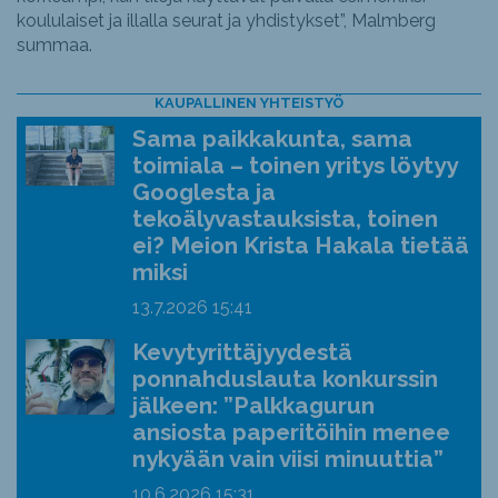
koululaiset ja illalla seurat ja yhdistykset”, Malmberg
summaa.
KAUPALLINEN YHTEISTYÖ
Sama paikkakunta, sama
toimiala – toinen yritys löytyy
Googlesta ja
tekoälyvastauksista, toinen
ei? Meion Krista Hakala tietää
miksi
13.7.2026
15:41
Kevytyrittäjyydestä
ponnahduslauta konkurssin
jälkeen: ”Palkkagurun
ansiosta paperitöihin menee
nykyään vain viisi minuuttia”
10.6.2026
15:31