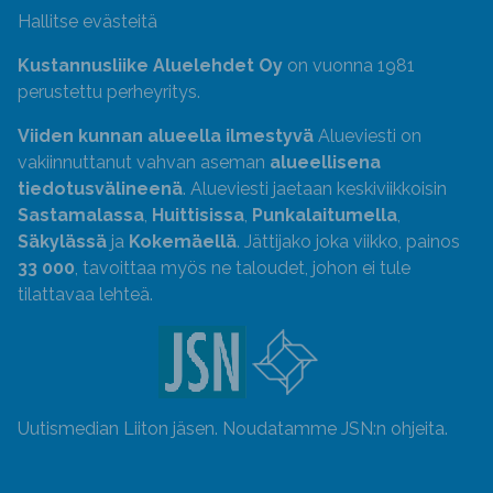
Hallitse evästeitä
Kustannusliike Aluelehdet Oy
on vuonna 1981
perustettu perheyritys.
Viiden kunnan alueella ilmestyvä
Alueviesti on
vakiinnuttanut vahvan aseman
alueellisena
tiedotusvälineenä
. Alueviesti jaetaan keskiviikkoisin
Sastamalassa
,
Huittisissa
,
Punkalaitumella
,
Säkylässä
ja
Kokemäellä
. Jättijako joka viikko, painos
33 000
, tavoittaa myös ne taloudet, johon ei tule
tilattavaa lehteä.
Uutismedian Liiton jäsen. Noudatamme JSN:n ohjeita.