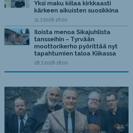
Yksi maku kiilaa kirkkaasti
kärkeen aikuisten suosikkina
31.7.2026
16:00
Iloista menoa Sikajuhlista
tansseihin – Tyrvään
moottorikerho pyörittää nyt
tapahtumien taloa Kiikassa
28.7.2026
18:00