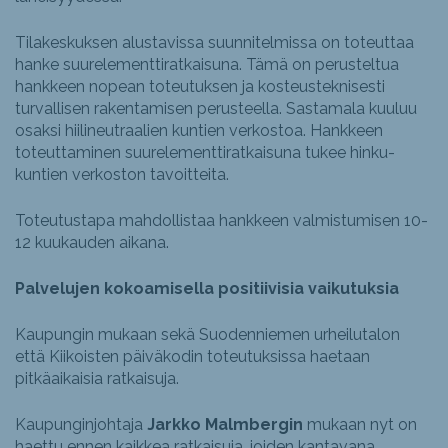
Tilakeskuksen alustavissa suunnitelmissa on toteuttaa
hanke suurelementtiratkaisuna. Tämä on perusteltua
hankkeen nopean toteutuksen ja kosteusteknisesti
turvallisen rakentamisen perusteella. Sastamala kuuluu
osaksi hiilineutraalien kuntien verkostoa. Hankkeen
toteuttaminen suurelementtiratkaisuna tukee hinku-
kuntien verkoston tavoitteita.
Toteutustapa mahdollistaa hankkeen valmistumisen 10-
12 kuukauden aikana.
Palvelujen kokoamisella positiivisia vaikutuksia
Kaupungin mukaan sekä Suodenniemen urheilutalon
että Kiikoisten päiväkodin toteutuksissa haetaan
pitkäaikaisia ratkaisuja.
Kaupunginjohtaja
Jarkko Malmbergin
mukaan nyt on
haettu ennen kaikkea ratkaisuja, joiden kantavana