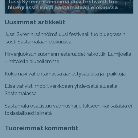
Jussi Syrenin isännöimä uusi festivaali tuo
bluegrassin isosti Sastamalaan elokuussa
Uusimmat artikkelit
Jussi Syrenin isännöimä uusi festivaali tuo bluegrassin
isosti Sastamalaan elokuussa
Hirvenjuoksun suomenmestaruudet ratkottiin Lumijoella
– mitaleita alueellemme
Kokemäki vähentämässä äänestysalueita ja -paikkoja
Elisa vahvisti mobiiliverkkoaan yhdeksällä alueella
Sastamalassa
Sastamala osallistuu valmiusharjoitukseen, kansalaisia ei
tosiasiallisesti siirretä
Tuoreimmat kommentit