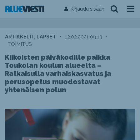
Kirjaudu sisään
ARTIKKELIT, LAPSET
•
12.02.2021 09:13
•
TOIMITUS
Kiikoisten päiväkodille paikka
Toukolan koulun alueelta –
Ratkaisulla varhaiskasvatus ja
perusopetus muodostavat
yhtenäisen polun