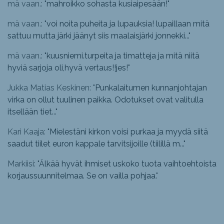
mä vaan.: "
mahroikko sohasta kusiaipesään!
"
mä vaan.: "
voi noita puheita ja lupauksia! lupaillaan mitä
sattuu mutta järki jäänyt siis maalaisjärki jonnekki...
"
mä vaan.: "
kuusniemi.turpeita ja timatteja ja mitä niitä
hyviä sarjoja oli,hyvä vertaus!!jes!
"
Jukka Matias Keskinen: "
Punkalaitumen kunnanjohtajan
virka on ollut tuulinen paikka. Odotukset ovat valitulla
itsellään tiet...
"
Kari Kaaja: "
Mielestäni kirkon voisi purkaa ja myydä siitä
saadut tiilet euron kappale tarvitsijoille (tiilillä m...
"
Markiisi: "
Älkää hyvät ihmiset uskoko tuota vaihtoehtoista
korjaussuunnitelmaa. Se on vailla pohjaa.
"