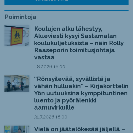
Poimintoja
Koulujen alku lähestyy,
Alueviesti kysyi Sastamalan
koulukuljetuksista – näin Rolly
Raaseporin toimitusjohtaja
vastaa
1.8.2026
16:00
“Rönsyilevää, syvällistä ja
vähän hulluakin” – Kirjakorttelin
Yön uutuuksina kymppituntinen
luento ja pyörälenkki
aamuvirkuille
31.7.2026
18:00
Vielä on jäätelökesää jäljellä –