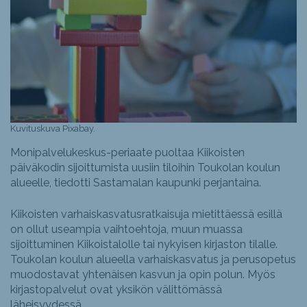
Kuvituskuva Pixabay.
Monipalvelukeskus-periaate puoltaa Kiikoisten
päiväkodin sijoittumista uusiin tiloihin Toukolan koulun
alueelle, tiedotti Sastamalan kaupunki perjantaina.
Kiikoisten varhaiskasvatusratkaisuja mietittäessä esillä
on ollut useampia vaihtoehtoja, muun muassa
sijoittuminen Kiikoistalolle tai nykyisen kirjaston tilalle.
Toukolan koulun alueella varhaiskasvatus ja perusopetus
muodostavat yhtenäisen kasvun ja opin polun. Myös
kirjastopalvelut ovat yksikön välittömässä
läheisyydessä.