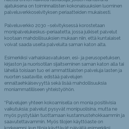
ajatuksena on toiminnallisten kokonaisuuksien luominen
palveluverkkoselvityksen periaatteiden mukaisesti.
Palveluverkko 2030 –selvityksessä korostetaan
monipalvelukeskus-periaatetta, jossa julkiset palvelut
kootaan mahdollisuuksien mukaan niin, että kuntalaiset
voivat saada useita palveluita saman katon alta.
Esimerkiksi varhaiskasvatuksen, esi- ja perusopetuksen,
kirjaston ja nuorisotilan sijaitseminen saman katon alla tai
lähellä toisiaan tuo eri ammattilaisten palveluja lasten ja
nuorten saataville, edistää palvelujen
ennaltaehkäisevyyttä sekä lisää mahdollisuuksia
moniammatilliseen yhteistyöhön.
“Palvelujen yhteen kokoamisella on monia positiivisia
vaikutuksia: palvelut pysyvät monipuolisina, mutta ne
myös pystytään tuottamaan kustannustehokkaammin ja
saavutettavammin. Myös tilojen käyttöaste on
korkeampi, kun tiloja käyttävät päivällä esimerkiksi