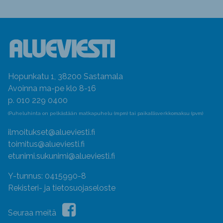
Hopunkatu 1, 38200 Sastamala
Avoinna ma-pe klo 8-16
p. 010 229 0400
(Puheluhinta on pelkästään matkapuhelu (mpm) tai paikallisverkkomaksu (pvm)
ilmoitukset@alueviesti.fi
toimitus@alueviesti.fi
etunimi.sukunimi@alueviesti.fi
Y-tunnus: 0415990-8
Rekisteri- ja tietosuojaseloste
Seuraa meitä