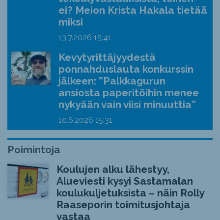
ei? Meion Krista Hakala tietää
miksi
13.7.2026
15:41
Kevytyrittäjyydestä
ponnahduslauta konkurssin
jälkeen: ”Palkkagurun
ansiosta paperitöihin menee
nykyään vain viisi minuuttia”
10.6.2026
15:31
Poimintoja
Koulujen alku lähestyy,
Alueviesti kysyi Sastamalan
koulukuljetuksista – näin Rolly
Raaseporin toimitusjohtaja
vastaa