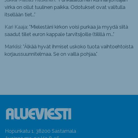
virka on ollut tuulinen paikka. Odotukset ovat valitulla
itsellään tiet...
"
Kari Kaaja: "
Mielestäni kirkon voisi purkaa ja myydä siitä
saadut tiilet euron kappale tarvitsijoille (tiilillä m...
"
Markiisi: "
Älkää hyvät ihmiset uskoko tuota vaihtoehtoista
korjaussuunnitelmaa. Se on vailla pohjaa.
"
Hopunkatu 1, 38200 Sastamala