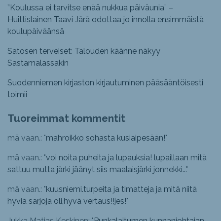
”Koulussa ei tarvitse enää nukkua päiväunia” –
Huittislainen Taavi Järä odottaa jo innolla ensimmäistä
koulupäiväänsä
Satosen terveiset: Talouden käänne näkyy
Sastamalassakin
Suodenniemen kirjaston kirjautuminen pääsääntöisesti
toimii
Tuoreimmat kommentit
mä vaan.: "
mahroikko sohasta kusiaipesään!
"
mä vaan.: "
voi noita puheita ja lupauksia! lupaillaan mitä
sattuu mutta järki jäänyt siis maalaisjärki jonnekki...
"
mä vaan.: "
kuusniemi.turpeita ja timatteja ja mitä niitä
hyviä sarjoja oli,hyvä vertaus!!jes!
"
Jukka Matias Keskinen: "
Punkalaitumen kunnanjohtajan