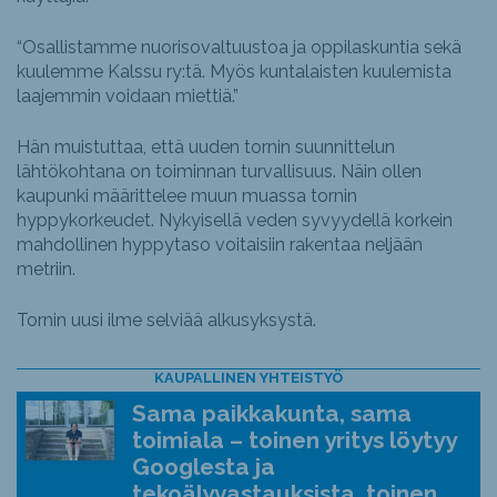
“Osallistamme nuorisovaltuustoa ja oppilaskuntia sekä
kuulemme Kalssu ry:tä. Myös kuntalaisten kuulemista
laajemmin voidaan miettiä.”
Hän muistuttaa, että uuden tornin suunnittelun
lähtökohtana on toiminnan turvallisuus. Näin ollen
kaupunki määrittelee muun muassa tornin
hyppykorkeudet. Nykyisellä veden syvyydellä korkein
mahdollinen hyppytaso voitaisiin rakentaa neljään
metriin.
Tornin uusi ilme selviää alkusyksystä.
KAUPALLINEN YHTEISTYÖ
Sama paikkakunta, sama
toimiala – toinen yritys löytyy
Googlesta ja
tekoälyvastauksista, toinen