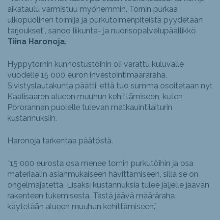
aikataulu varmistuu myöhemmin. Tornin purkaa
ulkopuolinen toimija ja purkutoimenpiteistä pyydetään
tarjoukset”, sanoo liikunta- ja nuorisopalvelupäällikkö
Tiina Haronoja
.
Hyppytornin kunnostustöihin oli varattu kuluvalle
vuodelle 15 000 euron investointimääräraha.
Sivistyslautakunta päätti, että tuo summa osoitetaan nyt
Kaalisaaren alueen muuhun kehittämiseen, kuten
Pororannan puolelle tulevan matkauintilaiturin
kustannuksiin.
Haronoja tarkentaa päätöstä.
“15 000 eurosta osa menee tornin purkutöihin ja osa
materiaalin asianmukaiseen hävittämiseen, sillä se on
ongelmajätettä. Lisäksi kustannuksia tulee jäljelle jäävän
rakenteen tukemisesta. Tästä jäävä määräraha
käytetään alueen muuhun kehittämiseen.”