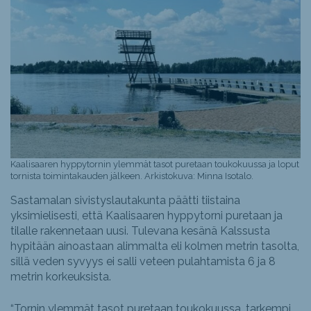
Kaalisaaren hyppytornin ylemmät tasot puretaan toukokuussa ja loput
tornista toimintakauden jälkeen. Arkistokuva: Minna Isotalo.
Sastamalan sivistyslautakunta päätti tiistaina
yksimielisesti, että Kaalisaaren hyppytorni puretaan ja
tilalle rakennetaan uusi. Tulevana kesänä Kalssusta
hypitään ainoastaan alimmalta eli kolmen metrin tasolta,
sillä veden syvyys ei salli veteen pulahtamista 6 ja 8
metrin korkeuksista.
“Tornin ylemmät tasot puretaan toukokuussa, tarkempi