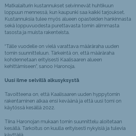
Matkalaiturin kustannukset selvinnevät huhtikuun
loppuun mennessä, kun kaupunki saa kaikki tarjoukset.
Kustannuksia tulee myös alueen opasteiden hankinnasta
sekä loppuvuodesta purettavasta tornin alimmasta
tasosta ja muista rakenteista.
“Tälle vuodelle on vielä varattava määräraha uuden
tornin suunnitteluun. Tärkeintä on, että määräraha
kohdennetaan erityisesti Kaalisaaren alueen
kehittämiseen”, sanoo Haronoja.
Uusi ilme selvillä alkusyksystä
Tavoitteena on, että Kaalisaaren uuden hyppytornin
rakentaminen alkaa ensi keväänä ja että uusi torni on
käytössä kesällä 2022.
Tiina Haronojan mukaan tornin suunnittelu aloitetaan
kesällä. Tarkoitus on kuulla erityisesti nykyisiä ja tulevia
käyttäjiä.