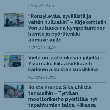
1.8.2026
16:00
“Rönsyilevää, syvällistä ja
vähän hulluakin” – Kirjakorttelin
Yön uutuuksina kymppituntinen
luento ja pyörälenkki
aamuvirkuille
31.7.2026
18:00
Vielä on jäätelökesää jäljellä –
Yksi maku kiilaa kirkkaasti
kärkeen aikuisten suosikkina
31.7.2026
16:00
Iloista menoa Sikajuhlista
tansseihin – Tyrvään
moottorikerho pyörittää nyt
tapahtumien taloa Kiikassa