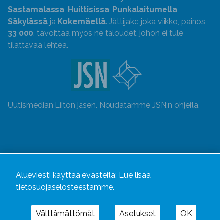
Sastamalassa
,
Huittisissa
,
Punkalaitumella
,
Säkylässä
ja
Kokemäellä
. Jättijako joka viikko, painos
33 000
, tavoittaa myös ne taloudet, johon ei tule
tilattavaa lehteä.
Uutismedian Liiton jäsen. Noudatamme JSN:n ohjeita.
Alueviesti käyttää evästeitä:
Lue lisää
tietosuojaselosteestamme.
Välttämättömät
Asetukset
OK