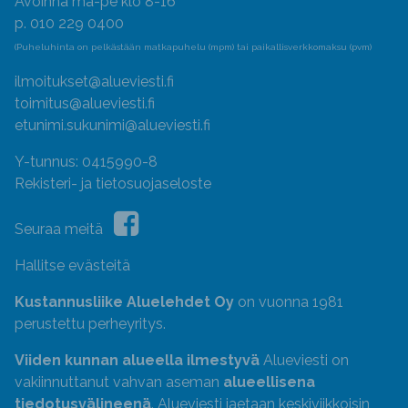
Avoinna ma-pe klo 8-16
p. 010 229 0400
(Puheluhinta on pelkästään matkapuhelu (mpm) tai paikallisverkkomaksu (pvm)
ilmoitukset@alueviesti.fi
toimitus@alueviesti.fi
etunimi.sukunimi@alueviesti.fi
Y-tunnus: 0415990-8
Rekisteri- ja tietosuojaseloste
Seuraa meitä
Hallitse evästeitä
Kustannusliike Aluelehdet Oy
on vuonna 1981
perustettu perheyritys.
Viiden kunnan alueella ilmestyvä
Alueviesti on
vakiinnuttanut vahvan aseman
alueellisena
tiedotusvälineenä
. Alueviesti jaetaan keskiviikkoisin