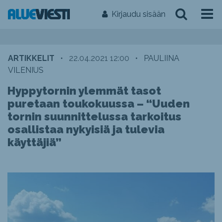
Kirjaudu sisään
ARTIKKELIT
•
22.04.2021 12:00
•
PAULIINA
VILENIUS
Hyppytornin ylemmät tasot
puretaan toukokuussa – “Uuden
tornin suunnittelussa tarkoitus
osallistaa nykyisiä ja tulevia
käyttäjiä”